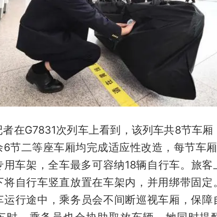
者在G7831次列车上看到，该列车共8节车厢
余6节二等座车厢均完成适应性改造，每节车厢
专用车架，全车最多可容纳18辆自行车。旅客
下将自行车竖直放置在车架内，并用绑带固定
车运行途中，乘务员会不间断巡视车厢，保障
车时，乘务员也会协助取放车辆。她同时提