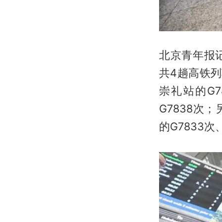
北京青年报
共4趟高铁
崇礼站的G
G7838次
的G7833