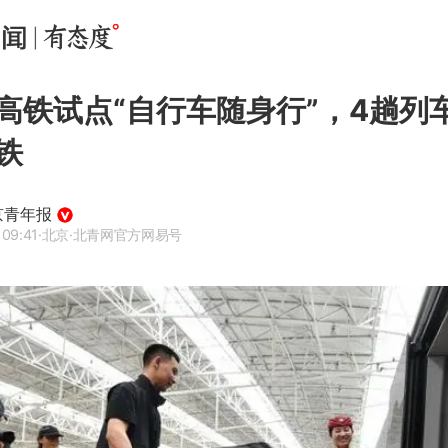
高铁试点“自行车随身行”，4趟列
铁
京青年报
 09:41
·北京
·北青网官方网易号