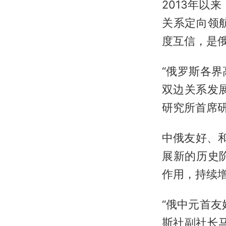
2013年以
关系定向领
度互信，是
“俄罗斯各
双边关系发
研究所首席
中俄友好、
展新的历史
作用，持续
“俄中元首
斯社副社长