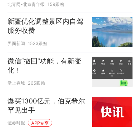
北青网-北京青年报
159跟贴
新疆优化调整景区内自驾
服务收费
界面新闻
1523跟贴
微信“撤回”功能，有新变
化！
掌上春城
265跟贴
爆买1300亿元，伯克希尔
罕见出手
证券时报
APP专享