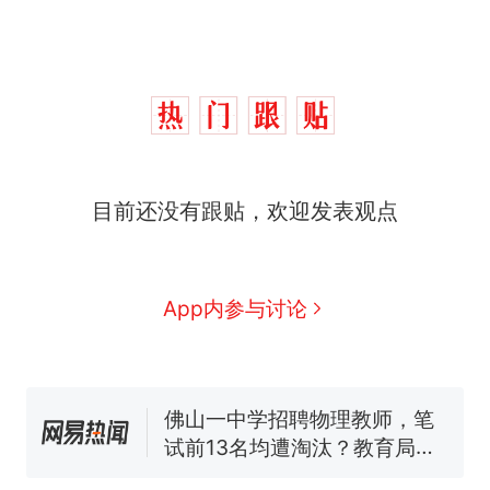
目前还没有跟贴，欢迎发表观点
十多万人报名的考试，成绩
热
全部作废，公平么？
搬家报价570元，搬到楼下
新
App内参与讨论
交5060元才肯搬上楼！女子傻
眼了……
空调24小时开着反而更省电？
电力部门回应
佛山一中学招聘物理教师，笔
试前13名均遭淘汰？教育局：
已叫停招聘，成立调查组全面
“不建议大家买深色蛋糕”上热