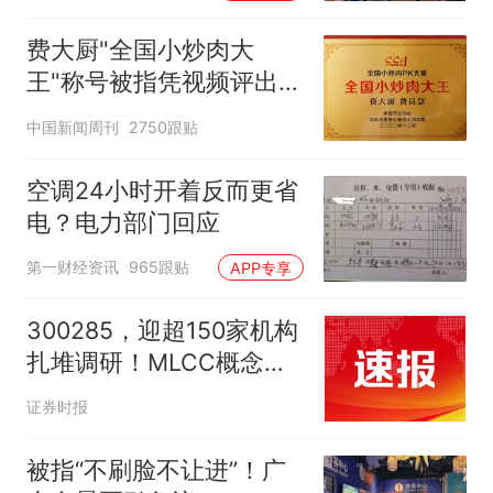
费大厨"全国小炒肉大
王"称号被指凭视频评出
官方回应
中国新闻周刊
2750跟贴
空调24小时开着反而更省
电？电力部门回应
第一财经资讯
965跟贴
APP专享
300285，迎超150家机构
扎堆调研！MLCC概念热
度再燃
证券时报
被指“不刷脸不让进”！广