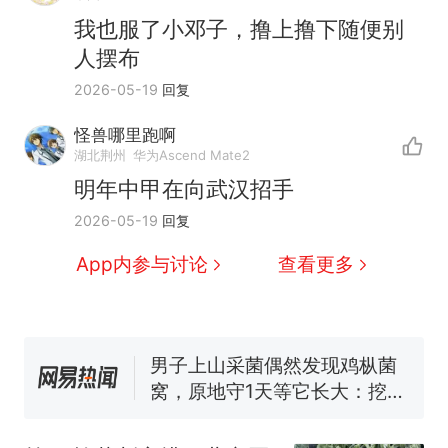
我也服了小邓子，撸上撸下随便别
人摆布
2026-05-19
回复
怪兽哪里跑啊
湖北荆州
华为Ascend Mate2
明年中甲在向武汉招手
那个在床头放菜刀的女孩，
热
2026-05-19
回复
因老师一句“跟我回家”改写了
人生
制裁瓜子饺子，美国怕什
新
App内参与讨论
查看更多
么？
费大厨“全国小炒肉大王”称
号，仅凭视频评出？中国烹饪
协会回应
男子上山采菌偶然发现鸡枞菌
窝，原地守1天等它长大：挖了
140多朵
美国渔民钓获鲨鱼徒手将其拽
回大海 目击者直呼震惊 （视频