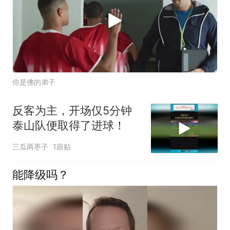
你是佛的弟子
反客为主，开场仅5分钟
泰山队便取得了进球！
三瓜两枣子
1跟贴
能降级吗？