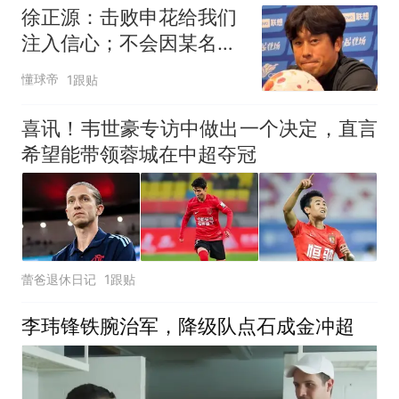
徐正源：击败申花给我们
注入信心；不会因某名球
员缺阵而退缩
懂球帝
1跟贴
喜讯！韦世豪专访中做出一个决定，直言
希望能带领蓉城在中超夺冠
蕾爸退休日记
1跟贴
李玮锋铁腕治军，降级队点石成金冲超