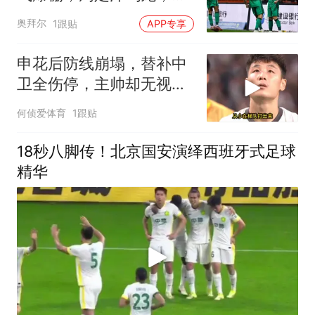
体联赛700球
奥拜尔
1跟贴
APP专享
申花后防线崩塌，替补中
卫全伤停，主帅却无视青
训王牌
何侦爱体育
1跟贴
18秒八脚传！北京国安演绎西班牙式足球
精华