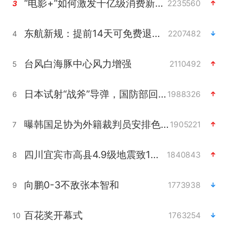
“电影+”如何激发千亿级消费新活力？
2235560
3
东航新规：提前14天可免费退改签
2207482
4
台风白海豚中心风力增强
2110492
5
日本试射“战斧”导弹，国防部回应
1988326
6
曝韩国足协为外籍裁判员安排色情招待
1905221
7
四川宜宾市高县4.9级地震致1人死亡
1840843
8
向鹏0-3不敌张本智和
1773938
9
百花奖开幕式
1763254
10