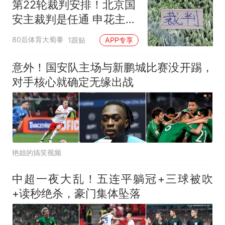
第22轮裁判安排！北京国
来源：参考消息）
笔试第一被第二名传话劝弃考
安主裁判是任通 申花主裁
官方通报
是高鹏
那个在床头放菜刀的女孩，
热
80后体育大蜀黍
1跟贴
APP专享
因老师一句“跟我回家”改写了
人生
意外！国安队主场与新鹏城比赛没开踢，
对手核心就确定无缘出战
艳姐的搞笑视频
中超一夜大乱！五连平躺冠+三球被吹
+读秒绝杀，豪门集体坠落