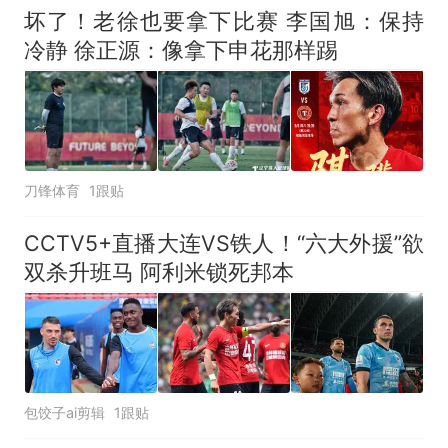
坏了！老徐也要拿下比赛 李国旭：保持
冷静 徐正源：像拿下申花那样踢
刀锋体育
1跟贴
CCTV5+直播大连VS铁人！“六大外援”欲
双杀升班马 阿利米锁死邦本
包饺子ai剪辑
1跟贴