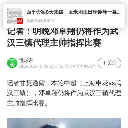
打开
西平命案8天未破，玉米地里出现诡异一幕，我突然想起了欧金中
速看最新快讯
记者：明晚邓卓翔仍将作为武
汉三镇代理主帅指挥比赛
懂球帝
关注
2026-05-19 09:23
·北京
·懂球帝官方网易号
记者甘慧透露，本轮中超（上海申花vs武
汉三镇），
邓卓翔
仍将作为武汉三镇代理
主帅指挥比赛。