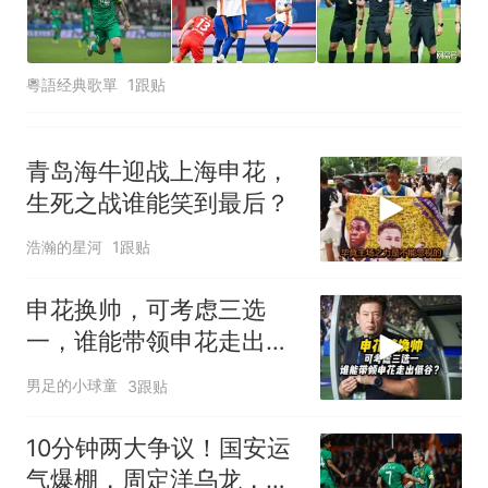
粵語经典歌單
1跟贴
青岛海牛迎战上海申花，
生死之战谁能笑到最后？
浩瀚的星河
1跟贴
申花换帅，可考虑三选
一，谁能带领申花走出低
谷？
男足的小球童
3跟贴
10分钟两大争议！国安运
气爆棚，周定洋乌龙，工