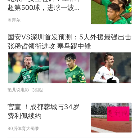
超第500球，进球一波三
折，张玉宁破门
奥拜尔
国安VS深圳首发预测：5大外援最强出击
张稀哲领衔进攻 塞鸟踢中锋
艳儿说电影
3跟贴
官宣 ！成都蓉城与34岁
费利佩续约
80后体育大蜀黍