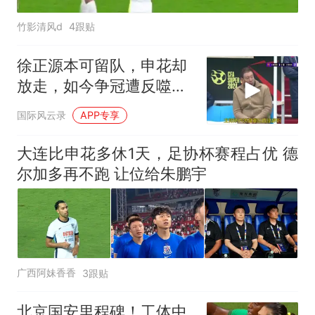
竹影清风d
4跟贴
徐正源本可留队，申花却
放走，如今争冠遭反噬，
悔之晚矣
国际风云录
APP专享
大连比申花多休1天，足协杯赛程占优 德
尔加多再不跑 让位给朱鹏宇
广西阿妹香香
3跟贴
北京国安里程碑！工体中