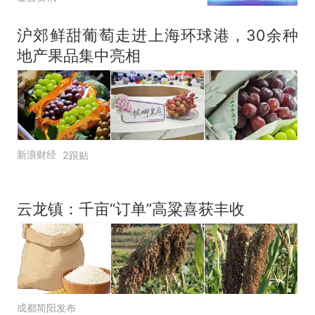
沪郊鲜甜葡萄走进上海环球港，30余种
地产果品集中亮相
新浪财经
2跟贴
云龙镇：千亩“订单”高粱喜获丰收
成都简阳发布