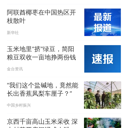
阿联酋椰枣在中国热区开
枝散叶
新华社
玉米地里“挤”绿豆，简阳
粮豆双收一亩地挣两份钱
金台资讯
“我们这个盐碱地，竟然能
长出香蕉凤梨车厘子？”
中国乡村振兴
京西千亩高山玉米采收 深