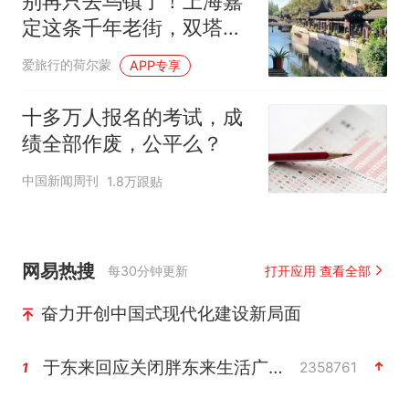
别再只去乌镇了！上海嘉
定这条千年老街，双塔、
古寺园林，免费逛
爱旅行的荷尔蒙
APP专享
十多万人报名的考试，成
绩全部作废，公平么？
中国新闻周刊
1.8万跟贴
网易热搜
每30分钟更新
打开应用 查看全部
奋力开创中国式现代化建设新局面
于东来回应关闭胖东来生活广场店
2358761
1