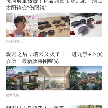
每周质量报告丨记者调查市场乱象：别让
太阳镜变“伤眼镜”
环球网资讯
观云之后，瑞云又火了！三进九景+下沉
会所！最新效果图曝光
锡城头条