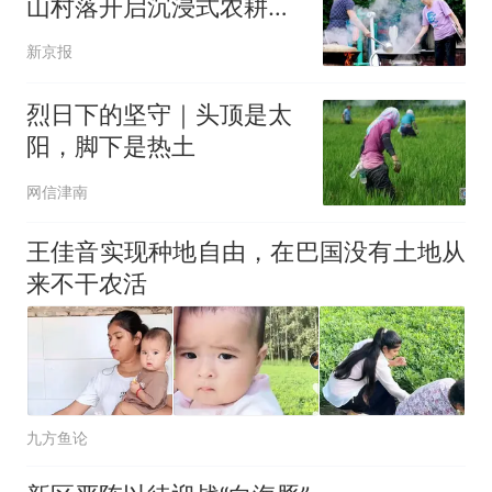
山村落开启沉浸式农耕体
验
新京报
烈日下的坚守｜头顶是太
阳，脚下是热土
网信津南
王佳音实现种地自由，在巴国没有土地从
来不干农活
九方鱼论