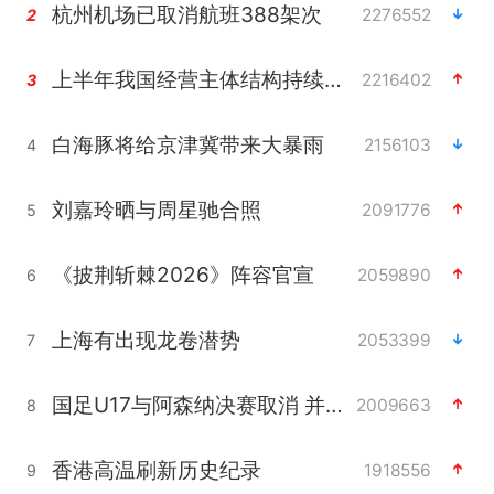
杭州机场已取消航班388架次
2276552
2
上半年我国经营主体结构持续优化
2216402
3
白海豚将给京津冀带来大暴雨
2156103
4
刘嘉玲晒与周星驰合照
2091776
5
《披荆斩棘2026》阵容官宣
2059890
6
上海有出现龙卷潜势
2053399
7
国足U17与阿森纳决赛取消 并列冠军
2009663
8
香港高温刷新历史纪录
1918556
9