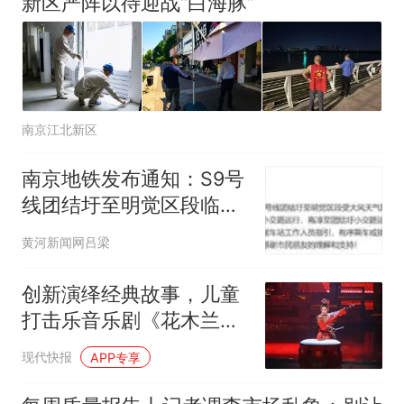
新区严阵以待迎战“白海豚”
南京江北新区
南京地铁发布通知：S9号
线团结圩至明觉区段临时
停运
黄河新闻网吕梁
创新演绎经典故事，儿童
打击乐音乐剧《花木兰》
在南京上演
现代快报
APP专享