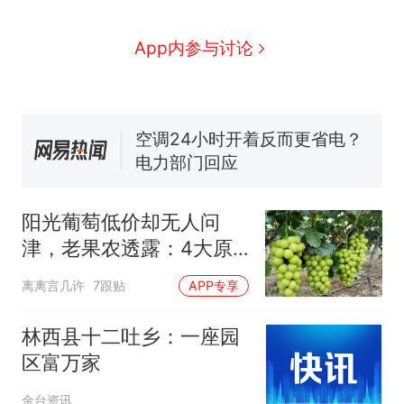
家，刚改国名，总统就邀请中
国大使骑行绕了几乎整个国境
搬家报价570元，搬到楼下交
App内参与讨论
线一圈，还曾两次到中国寻根
5060元才肯搬上楼！女子傻眼
了……
视频丨只要一枚命中就能让航
母瘫痪 轰-6J实力有多强？
空调24小时开着反而更省电？
电力部门回应
佛山一中学招聘物理教师，笔
试前13名均遭淘汰？教育局：
阳光葡萄低价却无人问
已叫停招聘，成立调查组全面
十多万人报名的考试，成绩
热
津，老果农透露：4大原
核查
全部作废，公平么？
因让它从高端到谷底
离离言几许
7跟贴
APP专享
林西县十二吐乡：一座园
区富万家
金台资讯