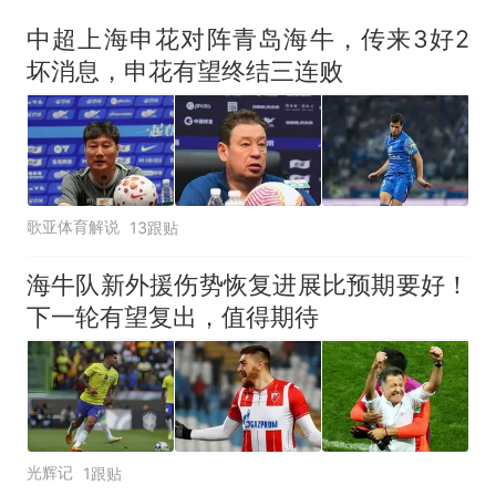
中超上海申花对阵青岛海牛，传来3好2
坏消息，申花有望终结三连败
歌亚体育解说
13跟贴
海牛队新外援伤势恢复进展比预期要好！
下一轮有望复出，值得期待
光辉记
1跟贴