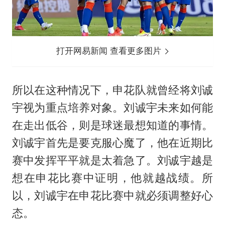
打开网易新闻 查看更多图片
所以在这种情况下，申花队就曾经将刘诚
宇视为重点培养对象。刘诚宇未来如何能
在走出低谷，则是球迷最想知道的事情。
刘诚宇首先是要克服心魔了，他在近期比
赛中发挥平平就是太着急了。刘诚宇越是
想在申花比赛中证明，他就越战绩。所
以，刘诚宇在申花比赛中就必须调整好心
态。