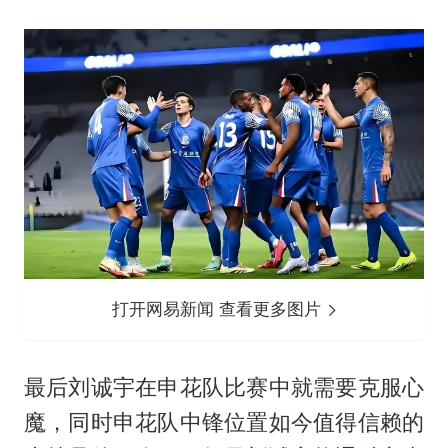
打开网易新闻 查看更多图片
最后刘诚宇在申花队比赛中就需要克服心
魔，同时申花队中锋位置如今值得信赖的