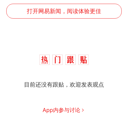
打开网易新闻，阅读体验更佳
目前还没有跟贴，欢迎发表观点
App内参与讨论