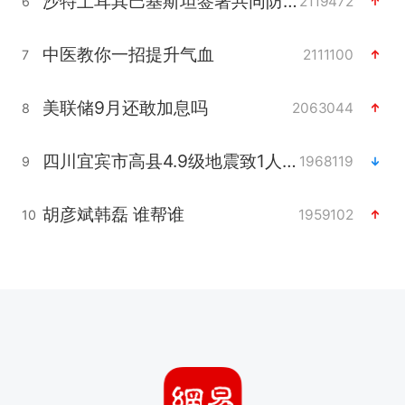
沙特土耳其巴基斯坦签署共同防务协议
2119472
6
中医教你一招提升气血
2111100
7
美联储9月还敢加息吗
2063044
8
四川宜宾市高县4.9级地震致1人死亡
1968119
9
胡彦斌韩磊 谁帮谁
1959102
10