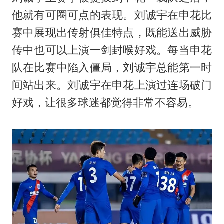
他就有可圈可点的表现。刘诚宇在申花比
赛中展现出传射俱佳特点，既能送出威胁
传中也可以上演一剑封喉好戏。每当申花
队在比赛中陷入僵局，刘诚宇总能第一时
间站出来。刘诚宇在申花上演过连场破门
好戏，让很多球迷都觉得非常不容易。