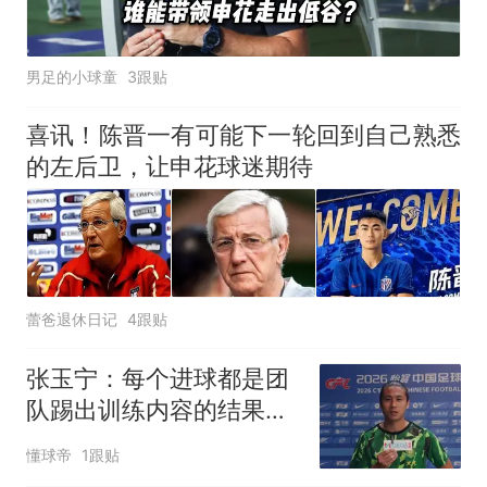
男足的小球童
3跟贴
喜讯！陈晋一有可能下一轮回到自己熟悉
的左后卫，让申花球迷期待
蕾爸退休日记
4跟贴
张玉宁：每个进球都是团
队踢出训练内容的结果，
祝贺蒋子承首秀
懂球帝
1跟贴