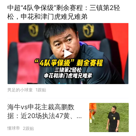
中超“4队争保级”剩余赛程：三镇第2轻
松，申花和津门虎难兄难弟
男足的小球童
1跟贴
海牛vs申花主裁高鹏数
据：近20场执法47黄、4
红、3点球
懂球帝
2跟贴