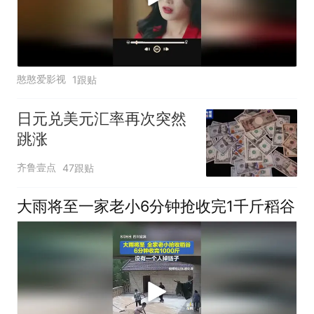
憨憨爱影视
1跟贴
日元兑美元汇率再次突然
跳涨
齐鲁壹点
47跟贴
大雨将至一家老小6分钟抢收完1千斤稻谷