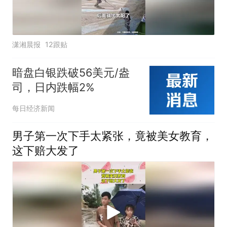
潇湘晨报
12跟贴
暗盘白银跌破56美元/盎
司，日内跌幅2%
每日经济新闻
男子第一次下手太紧张，竟被美女教育，
这下赔大发了