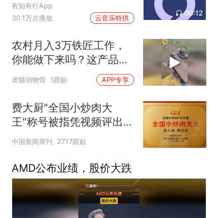
有知有行App
00:12
30.1万次播放
云音乐特供
农村月入3万铁匠工作，
你能做下来吗？这产品没
几个人知道其用途！
老猫动物馆
1跟贴
APP专享
费大厨"全国小炒肉大
王"称号被指凭视频评出
官方回应
中国新闻周刊
2717跟贴
AMD公布业绩，股价大跌