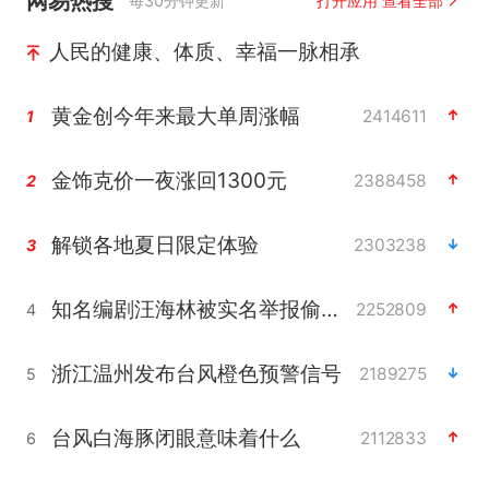
网易热搜
每30分钟更新
打开应用 查看全部
人民的健康、体质、幸福一脉相承
黄金创今年来最大单周涨幅
2414611
1
金饰克价一夜涨回1300元
2388458
2
解锁各地夏日限定体验
2303238
3
知名编剧汪海林被实名举报偷税漏税
2252809
4
浙江温州发布台风橙色预警信号
2189275
5
台风白海豚闭眼意味着什么
2112833
6