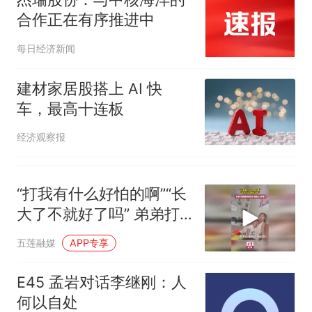
合作正在有序推进中
每日经济新闻
建材家居股搭上 AI 快
车，最高十连板
经济观察报
“打我有什么好怕的啊”“长
大了不就好了吗” 弟弟打
姐姐被妈妈教育，姐姐立
五莲融媒
APP专享
马护着弟弟
E45 孟岩对话李继刚：人
何以自处