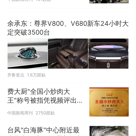
余承东：尊界V800、V680新车24小时大
定突破3500台
齐鲁壹点
1.6万跟贴
费大厨"全国小炒肉大
王"称号被指凭视频评出
官方回应
中国新闻周刊
2750跟贴
台风"白海豚"中心附近最