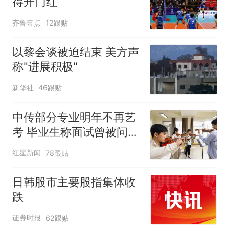
得开门红
齐鲁壹点
12跟贴
以黎会谈被迫结束 美方声
称"进展积极"
新华社
46跟贴
中传部分专业明年不再艺
考 毕业生称面试曾被问
“如何策划晚会” 专家：遏
红星新闻
78跟贴
制“艺考捷径化”
日韩股市主要股指集体收
跌
证券时报
62跟贴