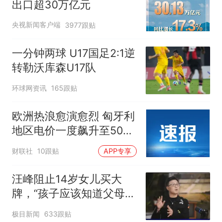
出口超30万亿元
央视新闻客户端
3977跟贴
一分钟两球 U17国足2:1逆
转勒沃库森U17队
环球网资讯
165跟贴
欧洲热浪愈演愈烈 匈牙利
地区电价一度飙升至500
欧元/兆瓦时
财联社
10跟贴
APP专享
汪峰阻止14岁女儿买大
牌，“孩子应该知道父母的
不易”，称自己买衣服80%
极目新闻
633跟贴