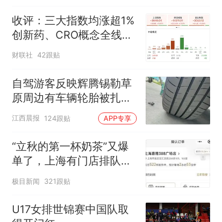
都在淘宝
收评：三大指数均涨超1%
创新药、CRO概念全线走
强
财联社
42跟贴
自驾游客反映辉腾锡勒草
原周边有车辆轮胎被扎，
修理店铺换胎价格高达千
江西晨报
124跟贴
APP专享
元，官方发布情况通报
“立秋的第一杯奶茶”又爆
单了，上海有门店排队超
500杯，店员：今天奶茶
极目新闻
321跟贴
店都很忙，要等2个多小
时
U17女排世锦赛中国队取