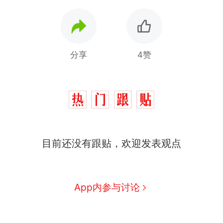
分享
4赞
那个在床头放菜刀的女孩，
热
因老师一句“跟我回家”改写了
人生
费大厨“全国小炒肉大王”称
新
目前还没有跟贴，欢迎发表观点
号，仅凭视频评出？中国烹饪
协会回应
美国渔民钓获鲨鱼徒手将其拽
回大海 目击者直呼震惊 （视频
来源：参考消息）
笔试第一被第二名传话劝弃考
App内参与讨论
官方通报
佛山一中学招聘物理教师，笔