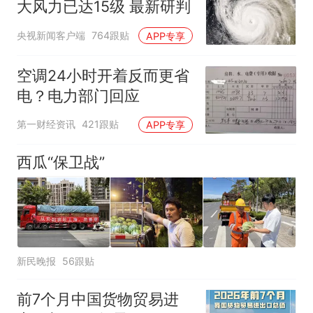
大风力已达15级 最新研判
央视新闻客户端
764跟贴
APP专享
空调24小时开着反而更省
电？电力部门回应
第一财经资讯
421跟贴
APP专享
西瓜“保卫战”
新民晚报
56跟贴
前7个月中国货物贸易进