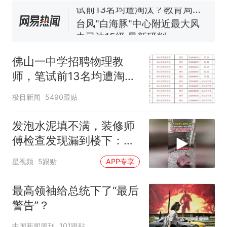
试前13名均遭淘汰？教育局：
已叫停招聘，成立调查组全面
台风"白海豚"中心附近最大风
核查
力已达15级 最新研判
那个在床头放菜刀的女孩，
热
因老师一句“跟我回家”改写了
佛山一中学招聘物理教
人生
师，笔试前13名均遭淘
汰？教育局：已叫停招
极目新闻
5490跟贴
聘，成立调查组全面核查
发泡水泥填不满，装修师
傅检查发现漏到楼下：出
风口未延伸到外墙
星视频
5跟贴
APP专享
最高领袖给总统下了“最后
警告”？
中国新闻周刊
101跟贴