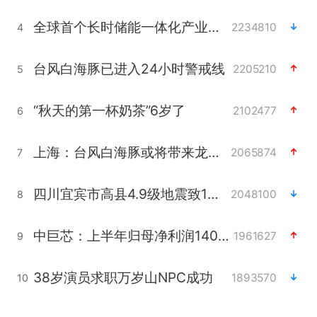
全球首个长时储能一体化产业园量产
2234810
4
台风白海豚已进入24小时警戒线
2205210
5
“秋天的第一杯奶茶”6岁了
2102477
6
上海：台风白海豚或将带来龙卷风
2065874
7
四川宜宾市高县4.9级地震致1人死亡
2048100
8
中巨芯：上半年归母净利润1405.77万元
1961627
9
38岁演员求职万岁山NPC成功
1893570
10