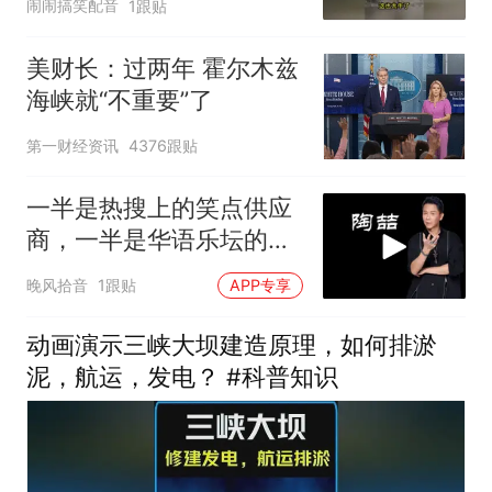
闹闹搞笑配音
1跟贴
美财长：过两年 霍尔木兹
海峡就“不重要”了
第一财经资讯
4376跟贴
一半是热搜上的笑点供应
商，一半是华语乐坛的
R&B铺路人
晚风拾音
1跟贴
APP专享
动画演示三峡大坝建造原理，如何排淤
泥，航运，发电？ #科普知识