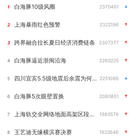
白海豚10级风圈
2370491
1
上海暴雨红色预警
2322196
2
跨界融合拉长夏日经济消费链条
2307377
3
白海豚逼近浙闽沿海
2260225
4
四川宜宾5.5级地震后余震为何不断
2251086
5
白海豚5次眼壁置换
2080851
6
上海轨交全网络地面高架区段限速运行
1985576
7
王艺迪无缘横滨赛决赛
1922646
8