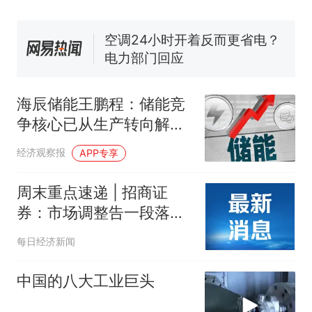
空调24小时开着反而更省电？
电力部门回应
佛山一中学招聘物理教师，笔
试前13名均遭淘汰？教育局：
已叫停招聘，成立调查组全面
“不建议大家买深色蛋糕”上热
核查
搜，网友：天塌了！
海辰储能王鹏程：储能竞
十多万人报名的考试，成绩
争核心已从生产转向解决
热
全部作废，公平么？
方案
经济观察报
APP专享
周末重点速递 | 招商证
券：市场调整告一段落，
将迎来蓄势上攻；券商热
每日经济新闻
议商业航天、MLCC等行
业
中国的八大工业巨头