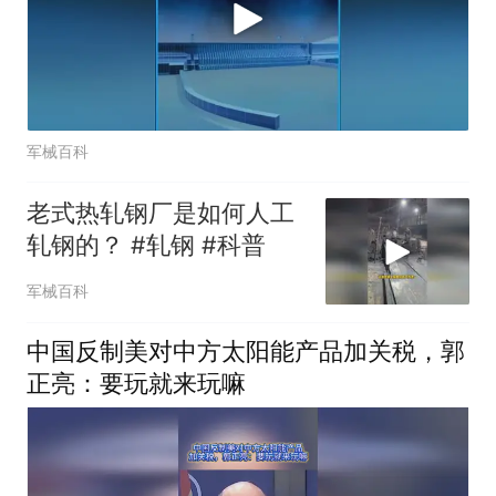
军械百科
老式热轧钢厂是如何人工
轧钢的？ #轧钢 #科普
军械百科
中国反制美对中方太阳能产品加关税，郭
正亮：要玩就来玩嘛