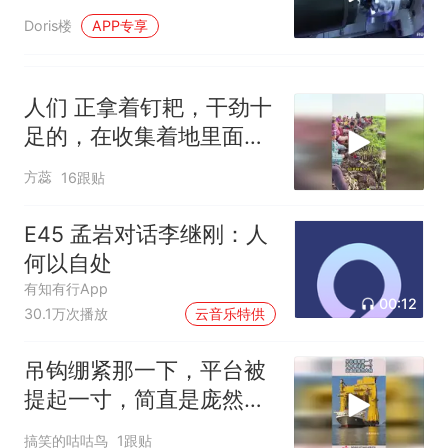
Doris楼
APP专享
人们 正拿着钉耙，干劲十
足的，在收集着地里面的
植物
方蕊
16跟贴
E45 孟岩对话李继刚：人
何以自处
有知有行App
00:12
30.1万次播放
云音乐特供
吊钩绷紧那一下，平台被
提起一寸，简直是庞然大
物！
搞笑的咕咕鸟
1跟贴