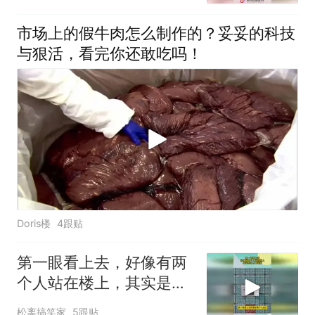
市场上的假牛肉怎么制作的？妥妥的科技
与狠活，看完你还敢吃吗！
Doris楼
4跟贴
第一眼看上去，好像有两
个人站在楼上，其实是海
上集装箱
松离搞笑家
5跟贴