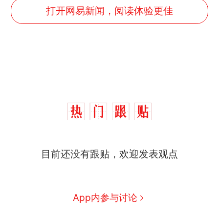
打开网易新闻，阅读体验更佳
十多万人报名的考试，成绩
热
目前还没有跟贴，欢迎发表观点
全部作废，公平么？
搬家报价570元，搬到楼下
新
交5060元才肯搬上楼！女子傻
App内参与讨论
眼了……
视频丨只要一枚命中就能让航
母瘫痪 轰-6J实力有多强？