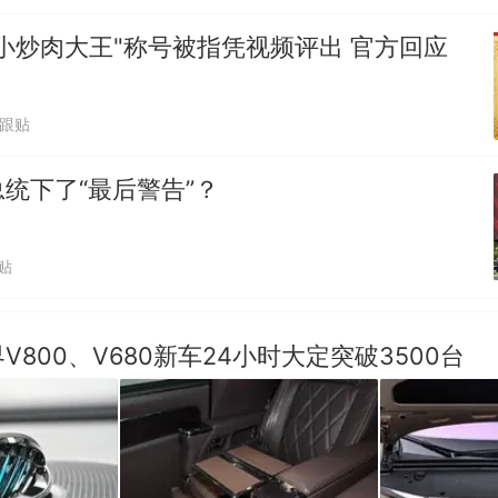
小炒肉大王"称号被指凭视频评出 官方回应
7跟贴
统下了“最后警告”？
贴
V800、V680新车24小时大定突破3500台