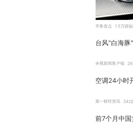
齐鲁壹点
1.5万跟贴
台风"白海豚
央视新闻客户端
2
空调24小时
第一财经资讯
342
前7个月中国