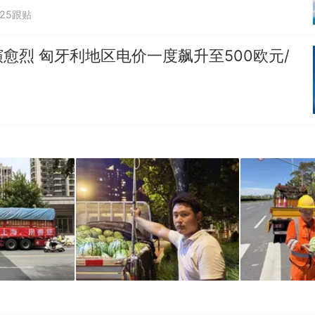
625跟贴
愈烈 匈牙利地区电价一度飙升至500欧元/