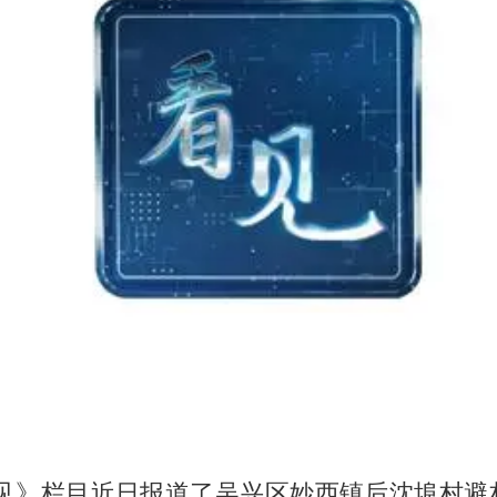
看见》栏目近日报道了吴兴区妙西镇后沈埠村避