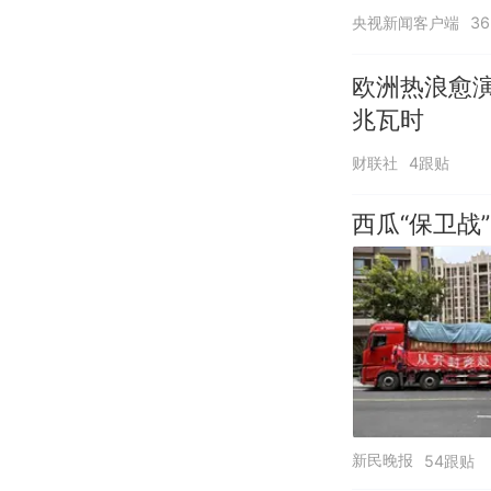
央视新闻客户端
3
欧洲热浪愈演
兆瓦时
财联社
4跟贴
西瓜“保卫战”
新民晚报
54跟贴