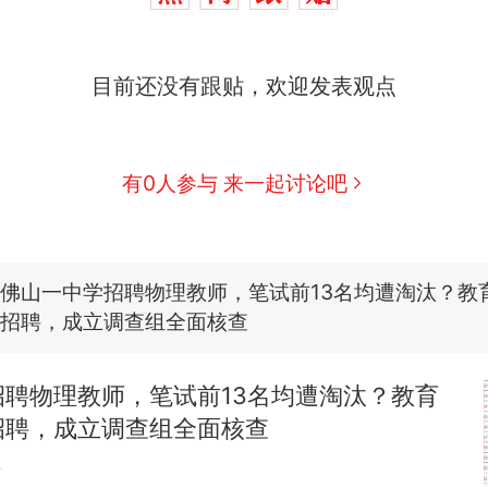
制裁瓜子饺子，美国怕什么？
新
目前还没有跟贴，欢迎发表观点
费大厨“全国小炒肉大王”称号，仅凭视频评出？中国
美国渔民钓获鲨鱼徒手将其拽回大海 目击者直呼震惊
参考消息）
有0人参与 来一起讨论吧
笔试第一被第二名传话劝弃考 官方通报
佛山一中学招聘物理教师，笔试前13名均遭淘汰？教
招聘，成立调查组全面核查
那个在床头放菜刀的女孩，因老师一句“跟我回家”
热
招聘物理教师，笔试前13名均遭淘汰？教育
招聘，成立调查组全面核查
贴