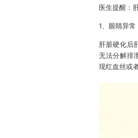
医生提醒：肝
1、眼睛异常
肝脏硬化后
无法分解排
现红血丝或