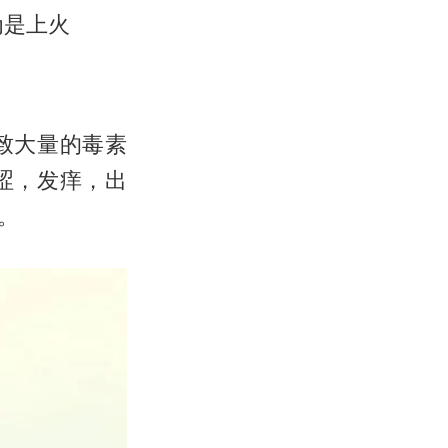
为是上火
致大量的毒素
涩，发痒，出
。