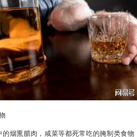
物
中的烟熏腊肉，咸菜等都死常吃的腌制类食物