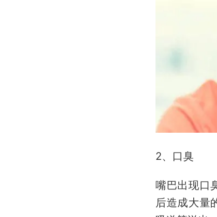
2、口臭
嘴巴出现口
后造成大量