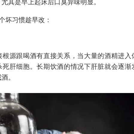
，尤其是早上起床后口臭异味明显。
2个坏习惯趁早改：
接根源跟喝酒有直接关系，当大量的酒精进入
杀死肝细胞。长期饮酒的情况下肝脏就会逐渐
戒酒。