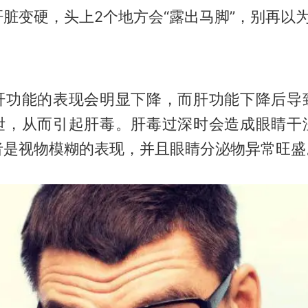
脏变硬，头上2个地方会“露出马脚”，别再以
肝功能的表现会明显下降，而肝功能下降后导
泄，从而引起肝毒。肝毒过深时会造成眼睛干
者是视物模糊的表现，并且眼睛分泌物异常旺盛