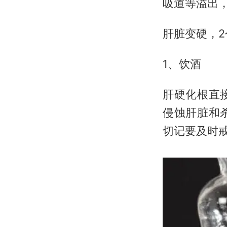
吸道等溢出
肝脏变硬，
1、饮酒
肝硬化根直
侵蚀肝脏和
切记要及时