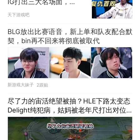
IG打出三大名场面，
Rookie生涯之夜遗憾收场
天下游戏吧
BLG放出比赛语音，新上单和队友配合默
契，bin再不回来将彻底被取代
新游戏大妹子
2跟贴
尽了力的宙活绝望被抽？HLE下路太变态
Delight纯犯病，姑妈被老年尺打出对位
差距！