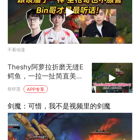
不看动漫
Theshy阿萝拉折磨无缝E
鳄鱼，一拉一扯简直美如
画
祭怀莲
APP专享
剑魔：可惜，我不是视频里的剑魔