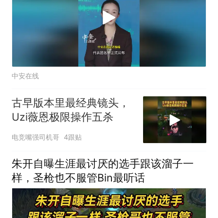
中安在线
古早版本里最经典镜头，
Uzi薇恩极限操作五杀
电竞嘴强司机哥
4跟贴
朱开自曝生涯最讨厌的选手跟该溜子一
样，圣枪也不服管Bin最听话