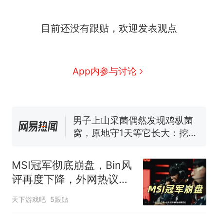
那个在床头放菜刀的女孩，
热
目前还没有跟贴，欢迎发表观点
因老师一句“跟我回家”改写了
人生
制裁瓜子饺子，美国怕什
新
么？
费大厨“全国小炒肉大王”称
App内参与讨论
号，仅凭视频评出？中国烹饪
协会回应
男子上山采菌偶然发现鸡枞菌
窝，原地守1天等它长大：挖了
140多朵
美国渔民钓获鲨鱼徒手将其拽
回大海 目击者直呼震惊 （视频
来源：参考消息）
笔试第一被第二名传话劝弃考
官方通报
MSI冠军彻底崩盘，Bin风
那个在床头放菜刀的女孩，
热
评再度下降，外网热议：
因老师一句“跟我回家”改写了
BLG到底怎么输的
人生
天下游戏吧
5跟贴