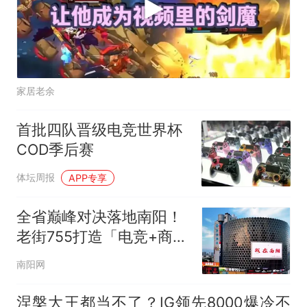
家居老余
首批四队晋级电竞世界杯
COD季后赛
体坛周报
APP专享
全省巅峰对决落地南阳！
老街755打造「电竞+商业
+文旅」融合样板 8月22
南阳网
日见证南阳电竞高光时刻
涅槃大王都当不了？IG领先8000爆冷不