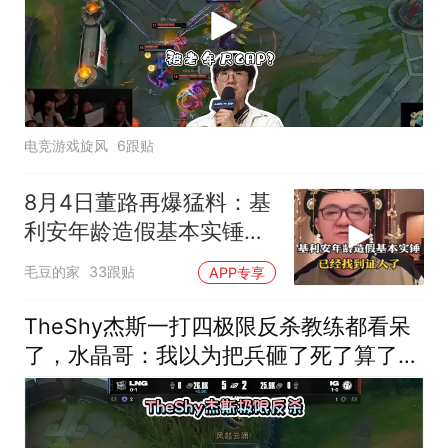
电竞游戏旋风
6跟贴
8月4日董路再爆猛料：基
利安年龄造假基本实锤，
已经找到证人！
毛豆的家
33跟贴
APP专享
TheShy杰斯一打四极限反杀教练都看呆
了，水晶哥：我以为把兵砸了死了算了，
他还要一打四把人杀了！