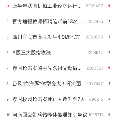
上半年我国机械工业经济运行稳中有进
2289497
3
官方通报教师招聘笔试前13名被淘汰
2257975
4
四川宜宾市高县发生4.9级地震
2232663
5
A股三大股指收涨
2228914
6
泰国枪击案凶手先杀祖父母后行凶
2203321
7
台风“白海豚”体型变大！环流面积接近13个浙江那么大
2077547
8
泰国校园枪击案死亡人数升至7人
1990215
9
河南回应带薪错峰休假通知引争议
1918711
10