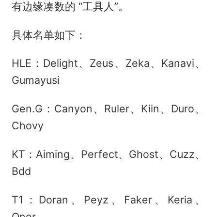
有边缘凑数的 “工具人”。
具体名单如下：
HLE：Delight、Zeus、Zeka、Kanavi、
Gumayusi
Gen.G：Canyon、Ruler、Kiin、Duro、
Chovy
KT：Aiming、Perfect、Ghost、Cuzz、
Bdd
T1：Doran、Peyz、Faker、Keria、
Oner