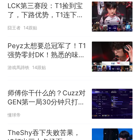
LCK第三赛段：T1捡到宝
了，下路优势，T1连下两
城击败DK
囧王者
14跟贴
Peyz太想要总冠军了！T1
强势零封DK！熟悉的味道
又来了
游戏馬蹄铁
14跟贴
师傅你干什么的？Cuzz对
GEN第一局30分钟只打出
1000伤害
懂球帝
TheShy吞下失败苦果，