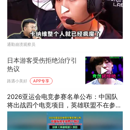
通勤崩溃观察员
日本游客受伤拒绝治疗引
热议
路遇小美好
APP专享
2026亚运会电竞参赛名单公布：中国队
将出战四个电竞项目，英雄联盟不在参赛
之列