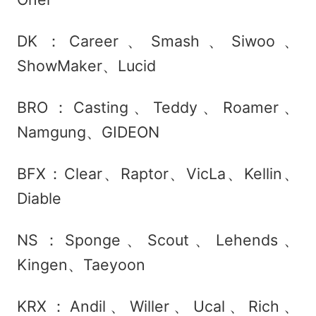
DK：Career、Smash、Siwoo、
ShowMaker、Lucid
BRO：Casting、Teddy、Roamer、
Namgung、GIDEON
BFX：Clear、Raptor、VicLa、Kellin、
Diable
NS：Sponge、Scout、Lehends、
Kingen、Taeyoon
KRX：Andil、Willer、Ucal、Rich、