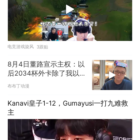
电竞游戏旋风
3跟贴
8月4日董路宣示主权：以
后2034杯外卡除了我以
外，谁也不能发放
布布丁动漫
Kanavi皇子1-12，Gumayusi一打九难救
主