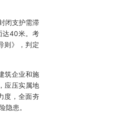
封闭支护需滞
达40米。考
导则》，判定
建筑企业和施
，应压实属地
力度，全面夯
险隐患。