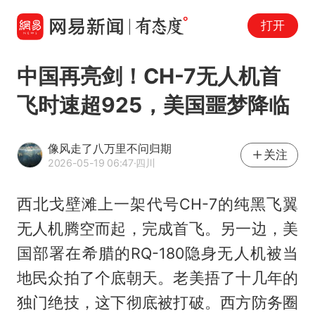
打开
中国再亮剑！CH-7无人机首
飞时速超925，美国噩梦降临
像风走了八万里不问归期
关注
2026-05-19 06:47
·四川
西北戈壁滩上一架代号CH-7的纯黑飞翼
无人机腾空而起，完成首飞。另一边，美
国部署在希腊的RQ-180隐身无人机被当
地民众拍了个底朝天。老美捂了十几年的
独门绝技，这下彻底被打破。西方防务圈