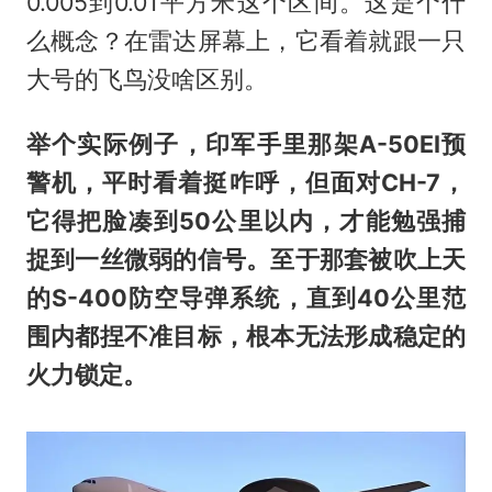
0.005到0.01平方米这个区间。这是个什
么概念？在雷达屏幕上，它看着就跟一只
大号的飞鸟没啥区别。
举个实际例子，印军手里那架A-50EI预
警机，平时看着挺咋呼，但面对CH-7，
它得把脸凑到50公里以内，才能勉强捕
捉到一丝微弱的信号。至于那套被吹上天
的S-400防空导弹系统，直到40公里范
围内都捏不准目标，根本无法形成稳定的
火力锁定。