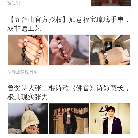
富贵说
【五台山官方授权】如意福宝琉璃手串，
双非遗工艺
徐静波静说日本
鲁奖诗人张二棍诗歌《佛首》诗短意长，
极具现实张力