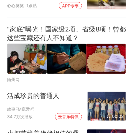
艺的文化内涵
心心笑笑
1跟贴
APP专享
“家底”曝光！国家级2项、省级8项！曾都
这些宝藏还有人不知道？
随州网
活成珍贵的普通人
故事FM寇爱哲
00:02
34.7万次播放
云音乐特供