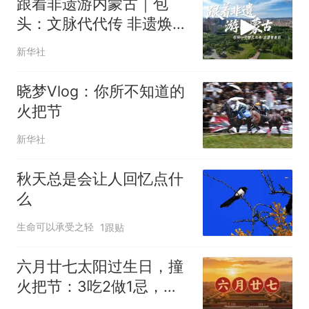
跟着非遗游内蒙古｜包
头：文脉代代传 非遗焕新
彩
新华社
晓梦Vlog：你所不知道的
火把节
新华社
秋天总是会让人回忆点什
么
生命可以承受之轻
1跟贴
六月廿七太阳过生日，撞
火把节：3吃2做1忌，福
气进门