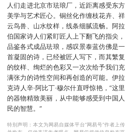
人们走进北京市珐琅厂，近距离感受东方
美学与艺术匠心。铜丝化作缠枝花卉、祥
云鸟兽、山水纹样，线条细腻流畅。阿拉
伯国家诗人们紧盯匠人上下翻飞的指尖，
品鉴各式成品珐琅，感叹景泰蓝仿佛是一
首凝固的诗，已经被匠人写下，而其繁复
的纹样、绚烂的色彩又一次次给予我们充
满张力的诗性空间和再创造的可能。伊拉
克诗人辛·阿比丁·穆尔什直呼惊艳，“这里
的器物精致美丽，从中能够感受到中国人
民的智慧。”
特别声明：本文为网易自媒体平台“网易号”作者上传