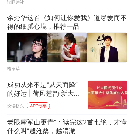
读睡诗社
余秀华这首《如何让你爱我》道尽爱而不
得的细腻心境，推荐一品
格命草
成功从来不是“从天而降”
的好运 | 荷风莲韵·新大众
文艺
悦读桥头
APP专享
老眼摩挲山更青“：读完这2首七绝，才懂
什么叫”越沧桑，越清澈