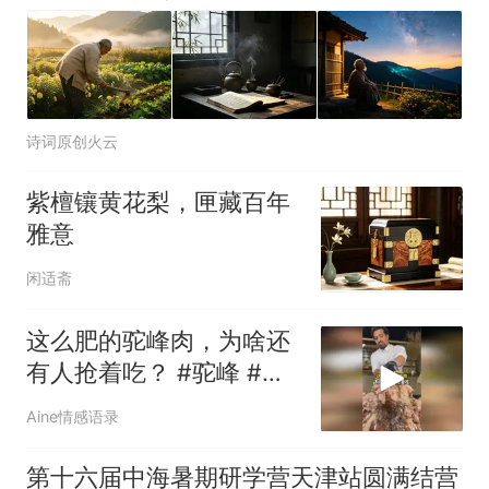
诗词原创火云
紫檀镶黄花梨，匣藏百年
雅意
闲适斋
这么肥的驼峰肉，为啥还
有人抢着吃？ #驼峰 #骆
驼 #阿拉伯
Aine情感语录
第十六届中海暑期研学营天津站圆满结营