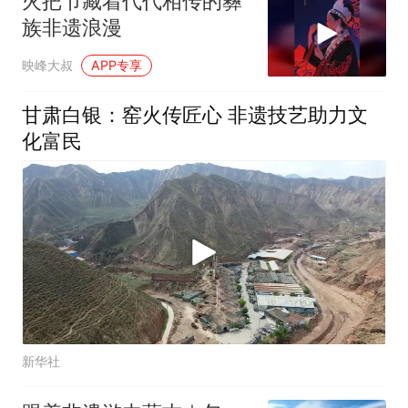
火把节藏着代代相传的彝
族非遗浪漫
映峰大叔
APP专享
甘肃白银：窑火传匠心 非遗技艺助力文
化富民
新华社