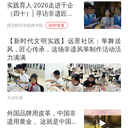
核查
官方通报
实践育人·2026走进千企
那个在床头放菜刀的女孩，
热
（四十）| 寻访非遗匠
因老师一句“跟我回家”改写了
人，指尖传承匠心[纸韵三
人生
西安财经学院商学院
APP专享
边队（1）]
【新时代文明实践】远景社区：筝舞送
风，匠心传承，这场非遗风筝制作活动活
力满满
大沽街道
外国品牌用皮革，中国非
遗用黄金， 这就是中国手