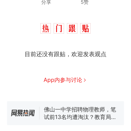
分享
5赞
那个在床头放菜刀的女孩，
热
目前还没有跟贴，欢迎发表观点
因老师一句“跟我回家”改写了
人生
搬家报价570元，搬到楼下
新
交5060元才肯搬上楼！女子傻
眼了……
费大厨“全国小炒肉大王”称
App内参与讨论
号，仅凭视频评出？中国烹饪
协会回应
台风"白海豚"中心附近最大风
力已达15级 最新研判
佛山一中学招聘物理教师，笔
试前13名均遭淘汰？教育局：
已叫停招聘，成立调查组全面
笔试第一被第二名传话劝弃考