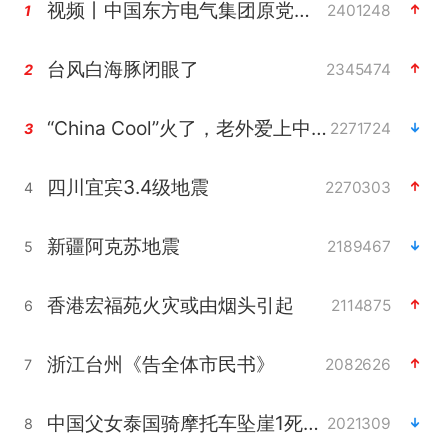
视频丨中国东方电气集团原党组副书记、董事宋致远被查
2401248
1
台风白海豚闭眼了
2345474
2
“China Cool”火了，老外爱上中国避暑游
2271724
3
四川宜宾3.4级地震
2270303
4
新疆阿克苏地震
2189467
5
香港宏福苑火灾或由烟头引起
2114875
6
浙江台州《告全体市民书》
2082626
7
中国父女泰国骑摩托车坠崖1死1伤
2021309
8