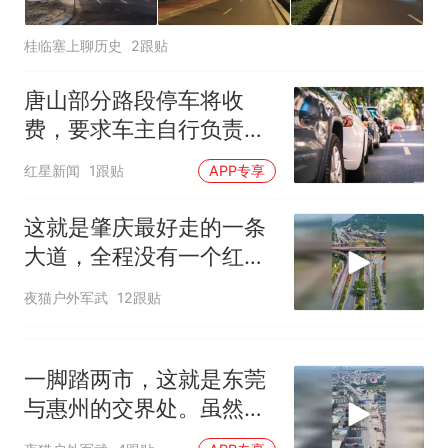
桂临塞上聊历史
2跟贴
唐山部分路段停车将收
费，要求车主自行负责车
辆及物品安全 管理公司回
红星新闻
1跟贴
APP专享
应
这就是肇庆最好走的一条
大道，全程没有一个红绿
灯
夜猫户外军武
12跟贴
一脚踏两市，这就是东莞
与惠州的交界处。虽然两
地居民都讲粤语，