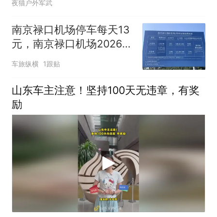
夜猫户外军武
南京禄口机场停车每天13
元，南京禄口机场2026停
车收费标准，南京禄口机
车旅纵横
1跟贴
场停车一天多少钱？南京
禄口机场周边停车场信
山东车主注意！坚持100天无违章，有奖
息，禄口机场停车指南
励