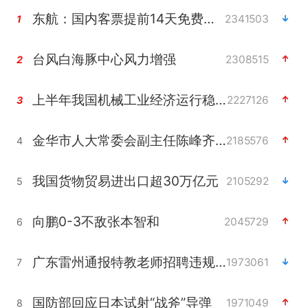
东航：国内客票提前14天免费退改
2341503
1
台风白海豚中心风力增强
2308515
2
上半年我国机械工业经济运行稳中有进
2227126
3
金华市人大常委会副主任陈峰齐被查
2185576
4
我国货物贸易进出口超30万亿元
2105292
5
向鹏0-3不敌张本智和
2045729
6
广东雷州通报特教老师招聘违规事件
1973061
7
国防部回应日本试射“战斧”导弹
1971049
8