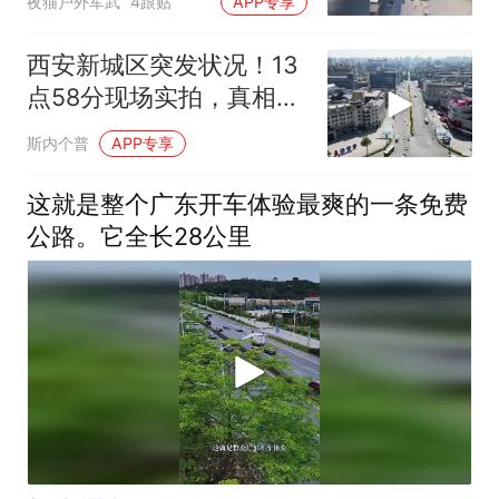
夜猫户外军武
4跟贴
APP专享
西安新城区突发状况！13
点58分现场实拍，真相到
底怎样？
斯内个普
APP专享
这就是整个广东开车体验最爽的一条免费
公路。它全长28公里