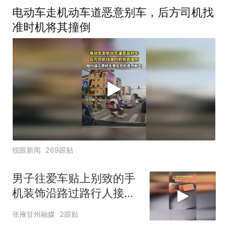
电动车走机动车道恶意别车，后方司机找
准时机将其撞倒
锐眼新闻
269跟贴
男子往爱车贴上别致的手
机装饰沿路过路行人接连
出声进行提醒他觉得是捉
张掖甘州融媒
2跟贴
弄人就拿下来