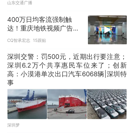
山东交通广播
400万日均客流强制触
达！重庆地铁视频广告，
让品牌在8D山城霸屏
CQ智承宏志
15跟贴
深圳交警：罚500元，近期出行要注意；
深圳6.2万个共享惠民车位来了；创新
高：小漠港单次出口汽车6068辆|深圳特
事
深圳梦