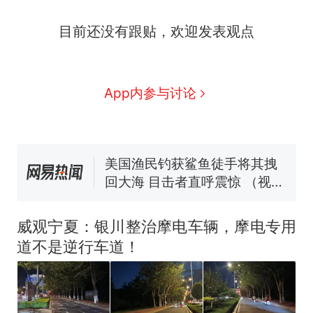
那个在床头放菜刀的女孩，
热
目前还没有跟贴，欢迎发表观点
因老师一句“跟我回家”改写了
人生
制裁瓜子饺子，美国怕什
新
么？
费大厨“全国小炒肉大王”称
App内参与讨论
号，仅凭视频评出？中国烹饪
协会回应
男子上山采菌偶然发现鸡枞菌
窝，原地守1天等它长大：挖了
140多朵
美国渔民钓获鲨鱼徒手将其拽
回大海 目击者直呼震惊 （视频
来源：参考消息）
笔试第一被第二名传话劝弃考
官方通报
威观宁夏：银川整治摩电车辆，摩电专用
那个在床头放菜刀的女孩，
热
道不是逆行车道！
因老师一句“跟我回家”改写了
人生