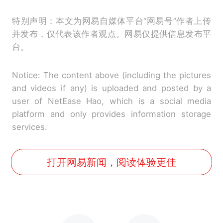
特别声明：本文为网易自媒体平台“网易号”作者上传
并发布，仅代表该作者观点。网易仅提供信息发布平
台。
Notice: The content above (including the pictures
and videos if any) is uploaded and posted by a
user of NetEase Hao, which is a social media
platform and only provides information storage
services.
打开网易新闻，阅读体验更佳