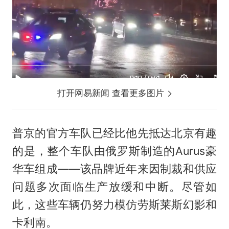
打开网易新闻 查看更多图片
普京的官方车队已经比他先抵达北京有趣
的是，整个车队由俄罗斯制造的Aurus豪
华车组成——该品牌近年来因制裁和供应
问题多次面临生产放缓和中断。尽管如
此，这些车辆仍努力模仿劳斯莱斯幻影和
卡利南。