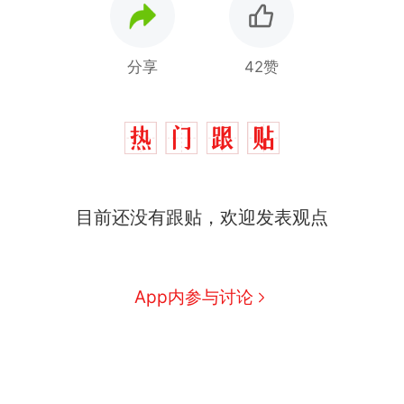
分享
42赞
目前还没有跟贴，欢迎发表观点
App内参与讨论