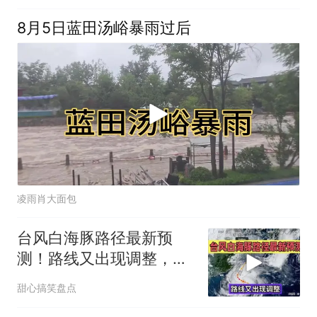
8月5日蓝田汤峪暴雨过后
凌雨肖大面包
台风白海豚路径最新预
测！路线又出现调整，沿
海居民务必留意
甜心搞笑盘点