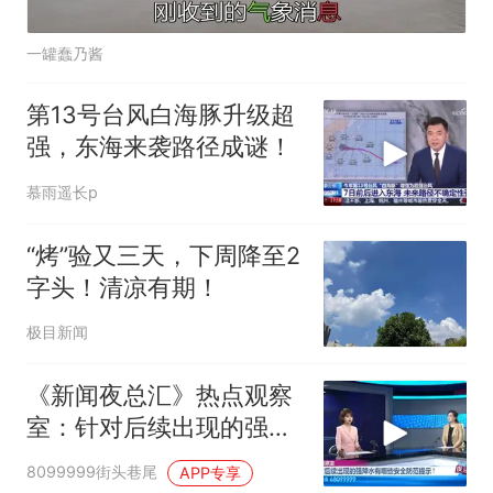
一罐蠢乃酱
第13号台风白海豚升级超
强，东海来袭路径成谜！
慕雨遥长p
“烤”验又三天，下周降至2
字头！清凉有期！
极目新闻
《新闻夜总汇》热点观察
室：针对后续出现的强降
水有哪些安全防范提示？
8099999街头巷尾
APP专享