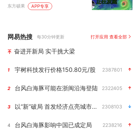
东方硕果
APP专享
网易热搜
每30分钟更新
打开应用 查看全部
奋进开新局 实干挑大梁
宇树科技发行价格150.80元/股
2387801
1
台风白海豚可能在浙闽沿海登陆
2322405
2
以“新”破局 首发经济点亮城市消费活力
2308103
3
台风白海豚影响中国已成定局
2238216
4