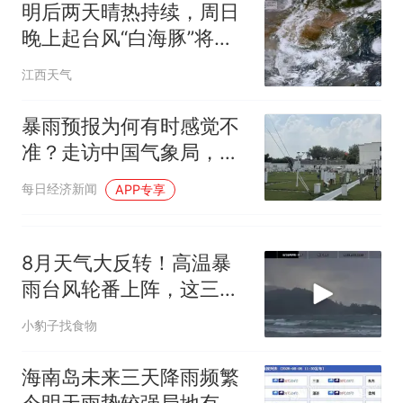
么？
明后两天晴热持续，周日
晚上起台风“白海豚”将影
响江西
江西天气
暴雨预报为何有时感觉不
准？走访中国气象局，探
寻天气预报背后的逻辑
每日经济新闻
APP专享
8月天气大反转！高温暴
雨台风轮番上阵，这三轮
变化提前看
小豹子找食物
海南岛未来三天降雨频繁
今明天雨势较强局地有大