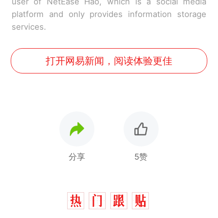
user of NetEase Hao, which is a social media
platform and only provides information storage
services.
打开网易新闻，阅读体验更佳
分享
5赞