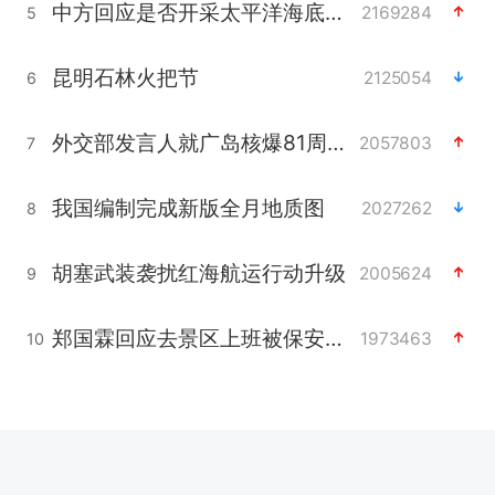
中方回应是否开采太平洋海底稀土资源
2169284
5
昆明石林火把节
2125054
6
外交部发言人就广岛核爆81周年等答记者问
2057803
7
我国编制完成新版全月地质图
2027262
8
胡塞武装袭扰红海航运行动升级
2005624
9
郑国霖回应去景区上班被保安拦下
1973463
10