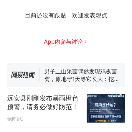
目前还没有跟贴，欢迎发表观点
制裁瓜子饺子，美国怕什
热
么？
App内参与讨论
费大厨“全国小炒肉大王”称
新
号，仅凭视频评出？中国烹饪
协会回应
男子上山采菌偶然发现鸡枞菌
窝，原地守1天等它长大：挖了
140多朵
美国渔民钓获鲨鱼徒手将其拽
回大海 目击者直呼震惊 （视频
来源：参考消息）
笔试第一被第二名传话劝弃考
远安县刚刚发布暴雨橙色
官方通报
预警，请务必做好防范！
惊艳！字都飘起来了 博主在田
间创作“悬浮字” 网友：真·裸眼
赤脚论坛
3D！
制裁瓜子饺子，美国怕什
热