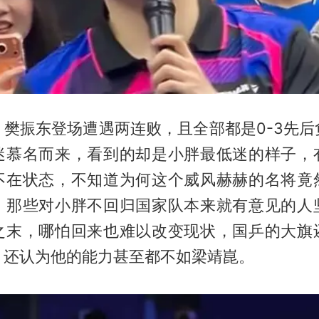
，樊振东登场遭遇两连败，且全部都是0-3先后
迷慕名而来，看到的却是小胖最低迷的样子，
不在状态，不知道为何这个威风赫赫的名将竟
，那些对小胖不回归国家队本来就有意见的人
之末，哪怕回来也难以改变现状，国乒的大旗
，还认为他的能力甚至都不如
梁靖崑
。