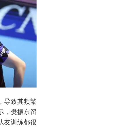
，导致其频繁
示，樊振东留
队友训练都很