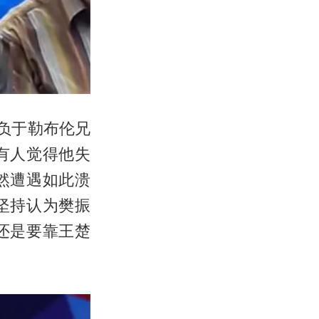
负于勒布伦兄
有人觉得他失
然遭遇如此溃
坚持认为樊振
还是要靠
王楚