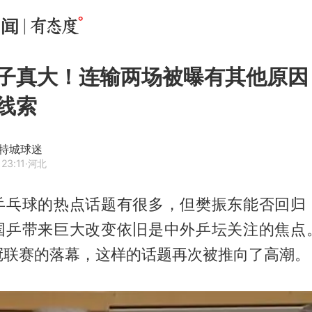
子真大！连输两场被曝有其他原因
线索
特城球迷
23:11
·河北
乒乓球的热点话题有很多，但
樊振东
能否回归
国乒带来巨大改变依旧是中外乒坛关注的焦点
冠联赛的落幕，这样的话题再次被推向了高潮。