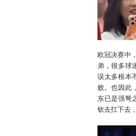
欧冠决赛中
弟，很多球
误太多根本
败。也因此
东已是强弩
钦
去扛下去