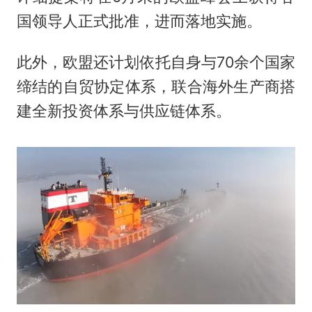
国领导人正式批准，进而落地实施。
此外，欧盟还计划依托自身与70余个国家
缔结的自贸协定体系，联合海外生产商搭
建全新投资体系与供应链体系。