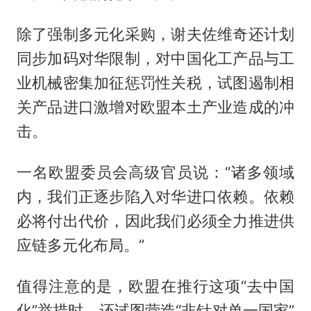
除了强制多元化采购，谢夫佐维奇还计划
同步加码对华限制，对中国化工产品与工
业机械密集加征惩罚性关税，试图遏制相
关产品进口激增对欧盟本土产业造成的冲
击。
一名欧盟委员会高级官员说：“诸多领域
内，我们正逐步陷入对华进口依赖。依赖
必将付出代价，因此我们必须全力推进供
应链多元化布局。”
值得注意的是，欧盟在推行这项“去中国
化”举措时，还试图营造“非针对单一国家”