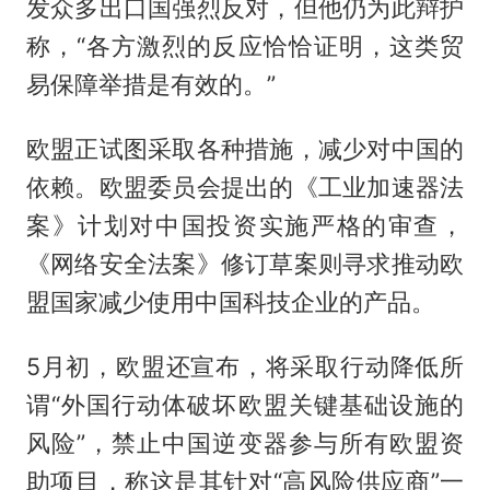
发众多出口国强烈反对，但他仍为此辩护
称，“各方激烈的反应恰恰证明，这类贸
易保障举措是有效的。”
欧盟正试图采取各种措施，减少对中国的
依赖。欧盟委员会提出的《工业加速器法
案》计划对中国投资实施严格的审查，
《网络安全法案》修订草案则寻求推动欧
盟国家减少使用中国科技企业的产品。
5月初，欧盟还宣布，将采取行动降低所
谓“外国行动体破坏欧盟关键基础设施的
风险”，禁止中国逆变器参与所有欧盟资
助项目，称这是其针对“高风险供应商”一