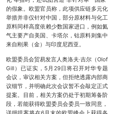
的假象。欧盟官员称，此项供应链多元化
举措并非仅针对中国，部分原材料与化工
原料同样高度依赖少数国家进口，例如氦
气主要产自美国、卡塔尔，钴原料则集中
来自刚果（金）与印度尼西亚。
欧盟委员会贸易发言人奥洛夫·吉尔（Olof
Gill）已证实，5月29日将召开对华专题
会议，审议相关方案，但拒绝透露内部商
议细节，并明确此次会议暂不会敲定正式
提案。目前，相关方案仍处于初期筹备阶
段，若能获得欧盟委员会委员一致同意，
详细提案将在6月末的欧盟峰会上获得各