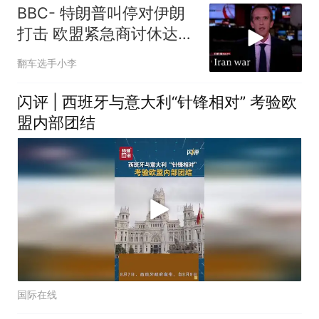
BBC- 特朗普叫停对伊朗
打击 欧盟紧急商讨休达移
民危机
翻车选手小李
闪评 | 西班牙与意大利“针锋相对” 考验欧
盟内部团结
国际在线