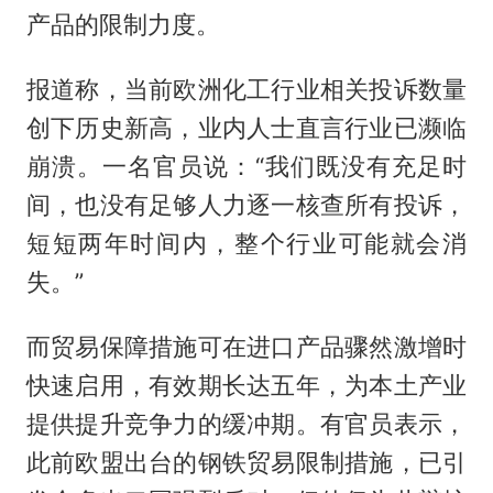
产品的限制力度。
报道称，当前欧洲化工行业相关投诉数量
创下历史新高，业内人士直言行业已濒临
崩溃。一名官员说：“我们既没有充足时
间，也没有足够人力逐一核查所有投诉，
短短两年时间内，整个行业可能就会消
失。”
而贸易保障措施可在进口产品骤然激增时
快速启用，有效期长达五年，为本土产业
提供提升竞争力的缓冲期。有官员表示，
此前欧盟出台的钢铁贸易限制措施，已引