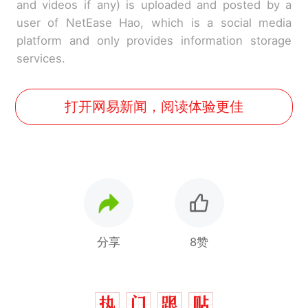
and videos if any) is uploaded and posted by a
user of NetEase Hao, which is a social media
platform and only provides information storage
services.
打开网易新闻，阅读体验更佳
分享
8赞