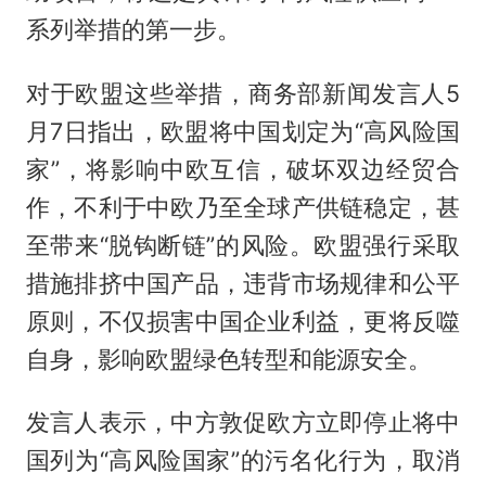
系列举措的第一步。
对于欧盟这些举措，商务部新闻发言人5
月7日指出，欧盟将中国划定为“高风险国
家”，将影响中欧互信，破坏双边经贸合
作，不利于中欧乃至全球产供链稳定，甚
至带来“脱钩断链”的风险。欧盟强行采取
措施排挤中国产品，违背市场规律和公平
原则，不仅损害中国企业利益，更将反噬
自身，影响欧盟绿色转型和能源安全。
发言人表示，中方敦促欧方立即停止将中
国列为“高风险国家”的污名化行为，取消