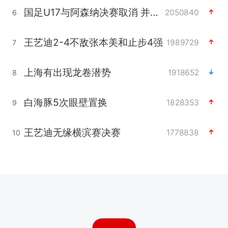
国足U17与阿森纳决赛取消 并列冠军
2050840
6
王艺迪2-4不敌张本美和止步4强
1989729
7
上海有出现龙卷潜势
1918652
8
白海豚5次眼壁置换
1828353
9
王艺迪无缘横滨赛决赛
1778838
10