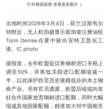
打开网易新闻 查看更多图片
当地时间2026年3月4日，荷兰汉斯韦尔
特附近，无人机拍摄显示新加坡注册油轮
Torm Denise在雾中驶向安特卫普化工
港。IC photo
据报道，去年欧盟提议将钢材进口关税上
调至50%，并将低关税进口配额缩减一
半，以此保护跌至历史规模低谷的本土钢
铁产业。另有官员透露，欧盟后续或向友
好合作国家放宽钢材进口配额，同时大幅
缩减其他国家配额，精准加大对中国相关