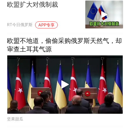
欧盟扩大对俄制裁
RT今日俄罗斯
APP专享
欧盟不地道，偷偷采购俄罗斯天然气，却
审查土耳其气源
坚果甜瓜