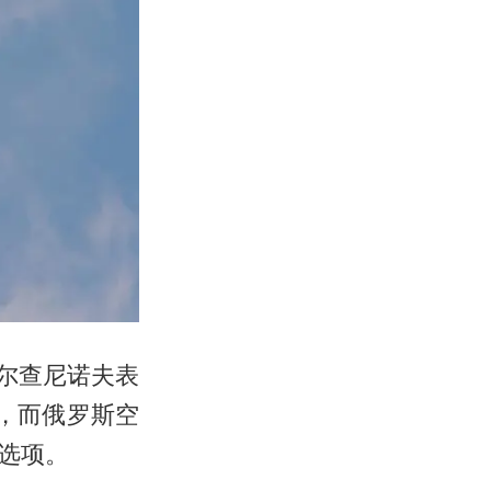
叶尔查尼诺夫表
，而俄罗斯空
选项。