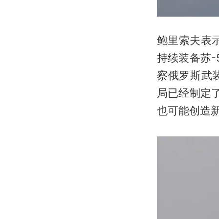
鲍里索夫表
持续装备苏
察俄罗斯武
局已经制定
也可能创造新