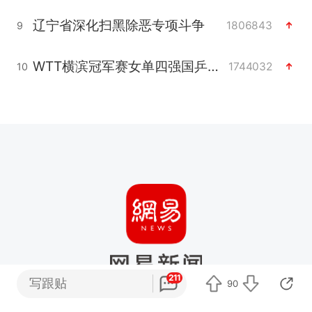
辽宁省深化扫黑除恶专项斗争
1806843
9
WTT横滨冠军赛女单四强国乒占三席
1744032
10
211
写跟贴
90
打开