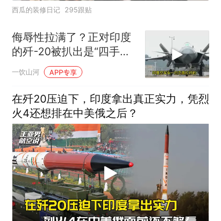
西瓜的装修日记
295跟贴
侮辱性拉满了？正对印度
的歼-20被扒出是“四手老
机”，这反差太扎心
一饮山河
APP专享
在歼20压迫下，印度拿出真正实力，凭烈
火4还想排在中美俄之后？