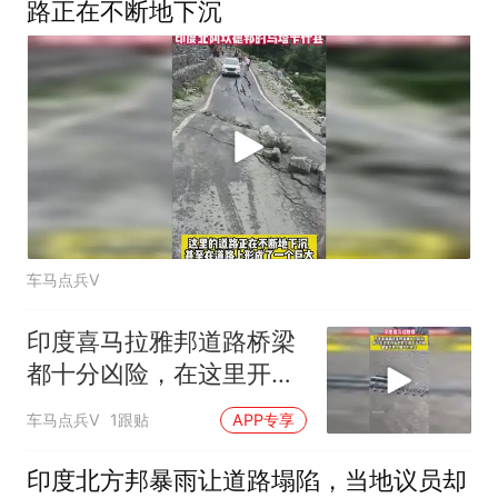
路正在不断地下沉
车马点兵V
印度喜马拉雅邦道路桥梁
都十分凶险，在这里开车
的司机艺高人胆大
车马点兵V
1跟贴
APP专享
印度北方邦暴雨让道路塌陷，当地议员却