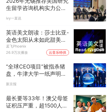
2026年无锡推荐美国研究
生留学咨询机构实力公司
推荐
ivy一直说
英语美文朗读：莎士比亚-
金色太阳从未如此甜美吻
过
孟飞Phoenix
00:00
26.9万次播放
云音乐特供
“全球CEO项目”被指杀猪
盘，牛津大学一纸声明甩
不了锅|快评
新京报
最长要等33年！澳父母签
证积压严重，超1500人等