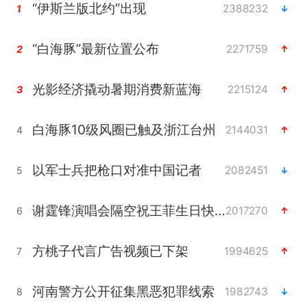
“伊斯兰版北约”出现
2388232
1
“白海豚”最新位置公布
2271759
2
光影经济撬动暑期消费新蓝海
2215124
3
白海豚10级风圈已触及浙江台州
2144031
4
以军士兵把枪口对准中国记者
2082451
5
谢霆锋演唱会隔空祝王菲生日快乐
2017270
6
方桃子代言广告视频已下架
1994625
7
河南警方公开征集黑恶犯罪线索
1982743
8