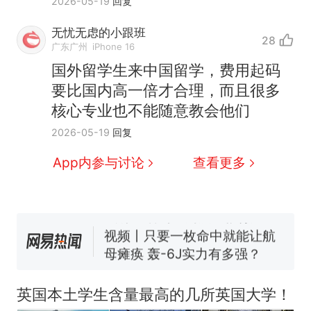
2026-05-19
回复
无忧无虑的小跟班
28
广东广州
iPhone 16
国外留学生来中国留学，费用起码
十多万人报名的考试，成绩
热
要比国内高一倍才合理，而且很多
全部作废，公平么？
核心专业也不能随意教会他们
搬家报价570元，搬到楼下
新
2026-05-19
回复
交5060元才肯搬上楼！女子傻
眼了……
空调24小时开着反而更省电？
App内参与讨论
查看更多
电力部门回应
佛山一中学招聘物理教师，笔
试前13名均遭淘汰？教育局：
已叫停招聘，成立调查组全面
视频丨只要一枚命中就能让航
核查
母瘫痪 轰-6J实力有多强？
“不建议大家买深色蛋糕”上热
搜，网友：天塌了！
英国本土学生含量最高的几所英国大学！
十多万人报名的考试，成绩
热