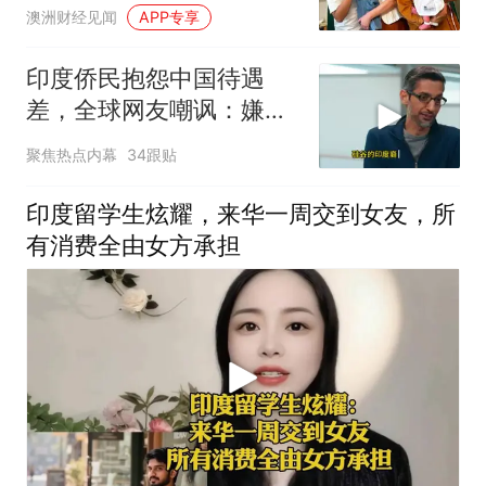
待期离世，华男：真的很
澳洲财经见闻
APP专享
焦虑
印度侨民抱怨中国待遇
差，全球网友嘲讽：嫌差
就回印度啊
聚焦热点内幕
34跟贴
印度留学生炫耀，来华一周交到女友，所
有消费全由女方承担