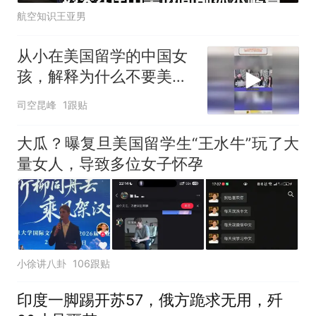
航空知识王亚男
从小在美国留学的中国女
孩，解释为什么不要美国
国籍？
司空昆峰
1跟贴
大瓜？曝复旦美国留学生“王水牛”玩了大
量女人，导致多位女子怀孕
小徐讲八卦
106跟贴
印度一脚踢开苏57，俄方跪求无用，歼