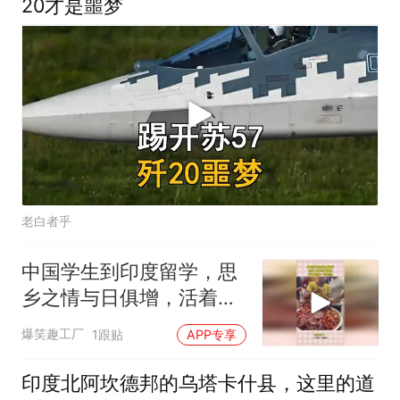
20才是噩梦
老白者乎
中国学生到印度留学，思
乡之情与日俱增，活着是
唯一的愿望！
爆笑趣工厂
1跟贴
APP专享
印度北阿坎德邦的乌塔卡什县，这里的道