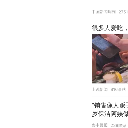
中国新闻周刊
275
很多人爱吃
上观新闻
816跟贴
“销售像人贩
岁保洁阿姨
鲁中晨报
238跟贴