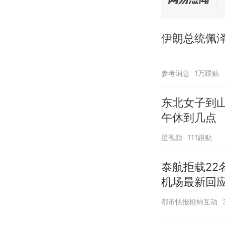
伊朗总统佩泽
参考消息
1万跟贴
东北女子到
午休到几点
星视频
111跟贴
泰航拒载22
机场最新回
诺免费改签
都市快报橙柿互动