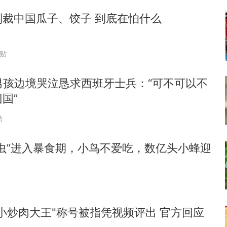
制裁中国瓜子、饺子 到底在怕什么
跟贴
男孩边境哭泣恳求西班牙士兵：“可不可以不
国”
贴
虫”进入暴食期，小鸟不爱吃，数亿头小蜂迎
小炒肉大王"称号被指凭视频评出 官方回应