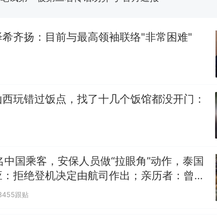
制裁瓜子饺子，美国怕什么？
热
希齐扬：目前与最高领袖联络"非常困难"
山西玩错过饭点，找了十几个饭馆都没开门：
名中国乘客，安保人员做“拉眼角”动作，泰国
应：拒绝登机决定由航司作出；亲历者：曾承
但没兑现
3455跟贴