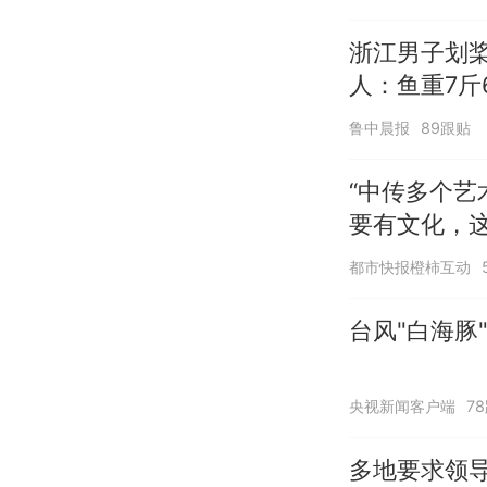
浙江男子划
人：鱼重7斤
鲁中晨报
89跟贴
“中传多个艺
要有文化，
都市快报橙柿互动
台风"白海豚
央视新闻客户端
7
多地要求领