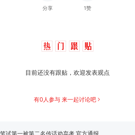
分享
1赞
制裁瓜子饺子，美国怕什么？
热
费大厨“全国小炒肉大王”称号，仅凭视频评出？中
新
目前还没有跟贴，欢迎发表观点
应
男子上山采菌偶然发现鸡枞菌窝，原地守1天等它长大：
朵
美国渔民钓获鲨鱼徒手将其拽回大海 目击者直呼震惊
有0人参与 来一起讨论吧
参考消息）
笔试第一被第二名传话劝弃考 官方通报
惊艳！字都飘起来了 博主在田间创作“悬浮字” 网友：