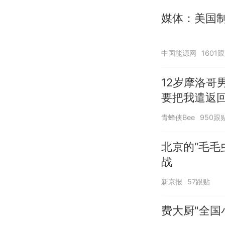
媒体：美国
中国能源网
1601
12岁摩洛哥
要把我遣返回
青蜂侠Bee
950跟
北京的“毛毛
战
新京报
57跟贴
费大厨"全国