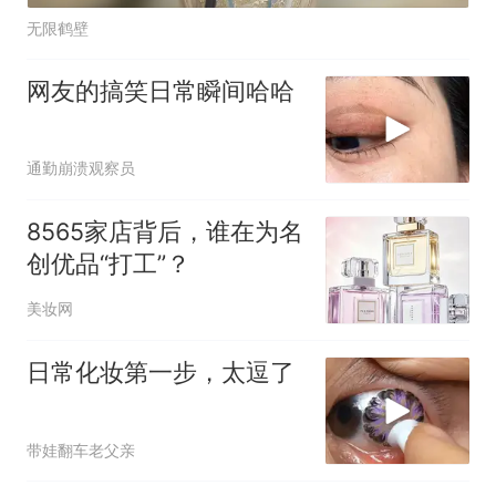
无限鹤壁
网友的搞笑日常瞬间哈哈
通勤崩溃观察员
8565家店背后，谁在为名
创优品“打工”？
美妆网
日常化妆第一步，太逗了
带娃翻车老父亲