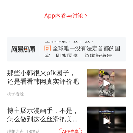
App内参与讨论
十多万人报名的考试，成绩
热
全部作废，公平么？
全球唯一没有法定首都的国
新
家，刚改国名，总统就邀请中
国大使骑行绕了几乎整个国境
搬家报价570元，搬到楼下交
线一圈，还曾两次到中国寻根
5060元才肯搬上楼！女子傻眼
那些小韩很火pfk园子，
了……
视频丨只要一枚命中就能让航
还是看看韩网真实评价吧
母瘫痪 轰-6J实力有多强？
空调24小时开着反而更省电？
桃子看脸
电力部门回应
佛山一中学招聘物理教师，笔
博主展示漫画手，不是，
试前13名均遭淘汰？教育局：
怎么做到这么丝滑把美甲
已叫停招聘，成立调查组全面
十多万人报名的考试，成绩
热
戴上的？
理想之声
核查
18跟贴
APP专享
全部作废，公平么？