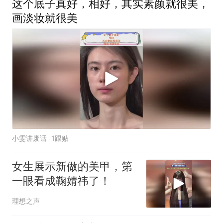
这个底子真好，相好，其实素颜就很美，
画淡妆就很美
小雯讲废话
1跟贴
女生展示新做的美甲，第
一眼看成鞠婧祎了！
理想之声