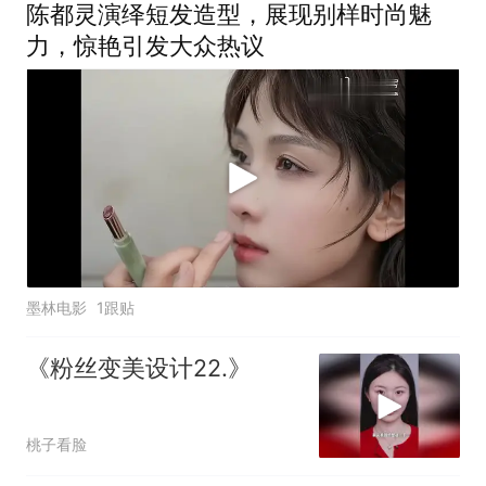
陈都灵演绎短发造型，展现别样时尚魅
力，惊艳引发大众热议
墨林电影
1跟贴
《粉丝变美设计22.》
桃子看脸