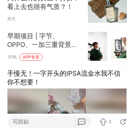
看上去也很有气质？！
果壳
早期项目 | 字节、
OPPO、一加三重背景产
品人，将软硬一体写入底
36氪
APP专享
层，要让AI看懂世界
手慢无！一字开头的IPSA流金水我不信
你不想要！
写跟贴
2