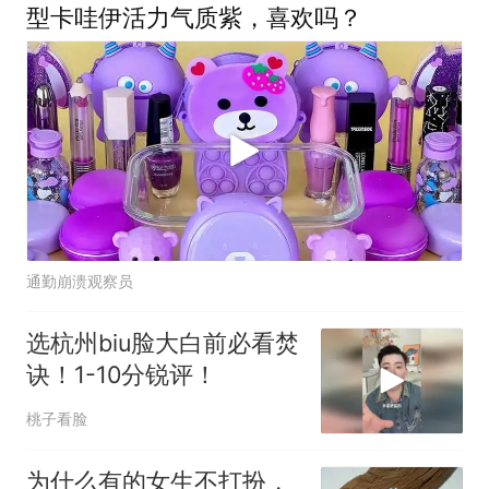
型卡哇伊活力气质紫，喜欢吗？
通勤崩溃观察员
选杭州biu脸大白前必看焚
诀！1-10分锐评！
桃子看脸
为什么有的女生不打扮，