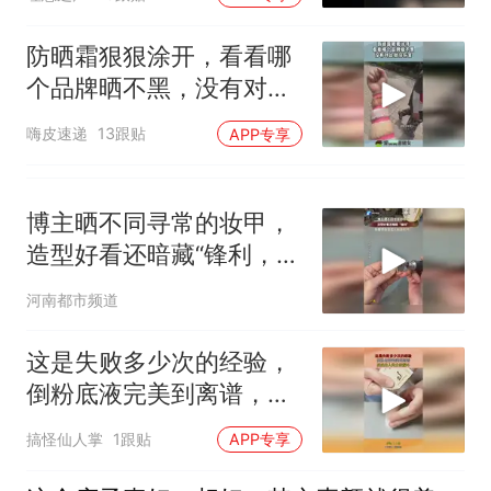
防晒霜狠狠涂开，看看哪
个品牌晒不黑，没有对比
就没伤害！
嗨皮速递
13跟贴
APP专享
博主晒不同寻常的妆甲，
造型好看还暗藏“锋利，你
看明白是怎么触发的吗？
河南都市频道
这是失败多少次的经验，
倒粉底液完美到离谱，妥
妥的人间分液漏斗
搞怪仙人掌
1跟贴
APP专享