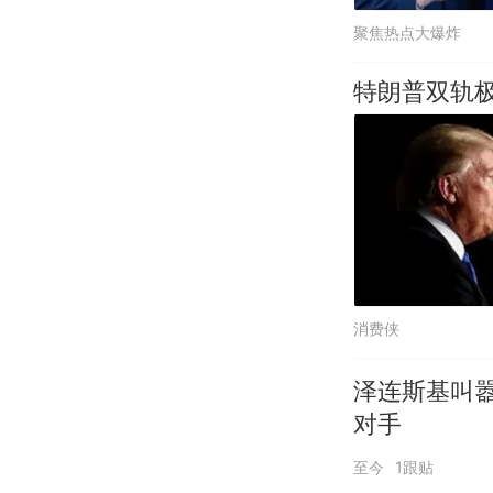
聚焦热点大爆炸
特朗普双轨
消费侠
泽连斯基叫
对手
至今
1跟贴