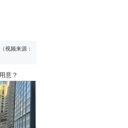
烹饪协会回应
挖了140多
 （视频来源：
改写了人生
用意？