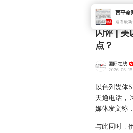
西平命
速看最新
闪评 |
点？
国际在线
2026-05-18
以色列媒体
天通电话，
媒体发文称，
与此同时，