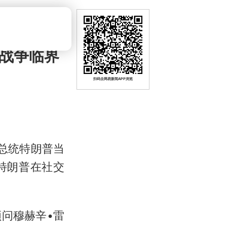
到战争临界
扫码去网易新闻APP浏览
总统特朗普当
特朗普在社交
问穆赫辛•雷