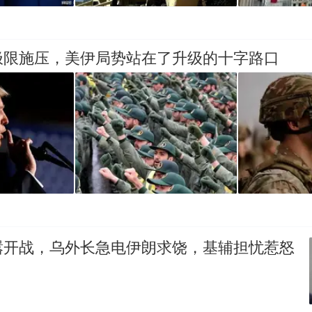
极限施压，美伊局势站在了升级的十字路口
嚣开战，乌外长急电伊朗求饶，基辅担忧惹怒