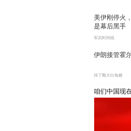
美伊刚停火
是幕后黑手
军武时间线
伊朗接管霍
掉了颗大白兔糖
咱们中国现