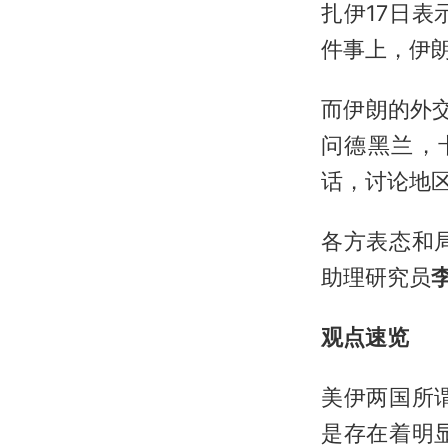
扎伊17日
件事上，伊
而伊朗的外
问德黑兰，
话，讨论地
各方表态和
助理研究员
观点速览
美伊两国所
是存在着明