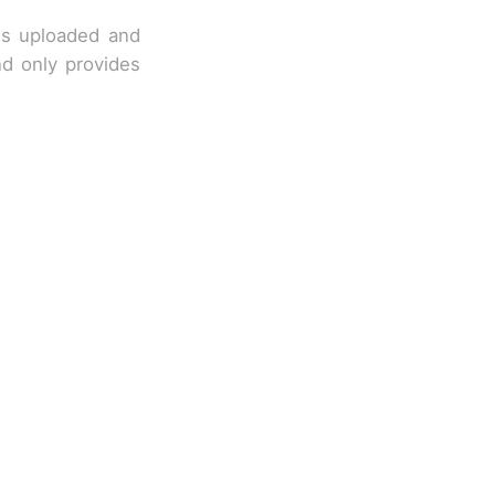
 is uploaded and
nd only provides
改写了人生