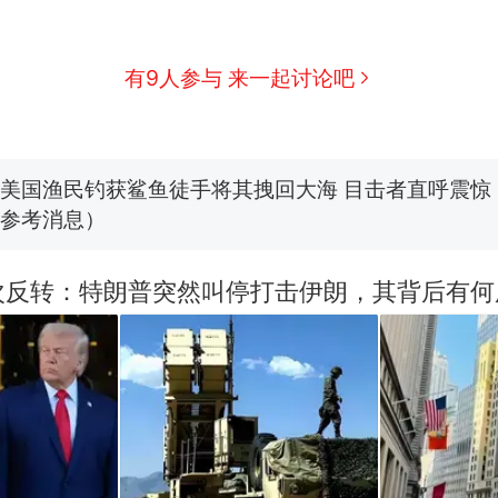
费大厨“全国小炒肉大王”称号，仅凭视频评出？中国
男子上山采菌偶然发现鸡枞菌窝，原地守1天等它长大：
有9人参与 来一起讨论吧
朵
美国渔民钓获鲨鱼徒手将其拽回大海 目击者直呼震惊
参考消息）
笔试第一被第二名传话劝弃考 官方通报
那个在床头放菜刀的女孩，因老师一句“跟我回家”
热
次反转：特朗普突然叫停打击伊朗，其背后有何