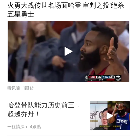
火勇大战传世名场面哈登‘审判之投’绝杀
五星勇士
听风喃
1跟贴
哈登带队能力历史前三，
超越乔丹！
一往情深a
4跟贴