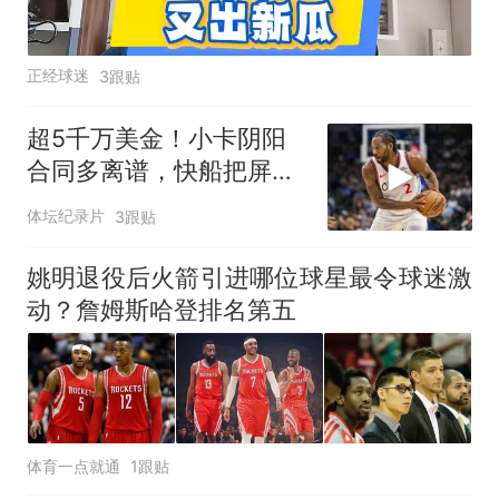
正经球迷
3跟贴
超5千万美金！小卡阴阳
合同多离谱，快船把屏幕
商拉来走账
体坛纪录片
3跟贴
姚明退役后火箭引进哪位球星最令球迷激
动？詹姆斯哈登排名第五
体育一点就通
1跟贴