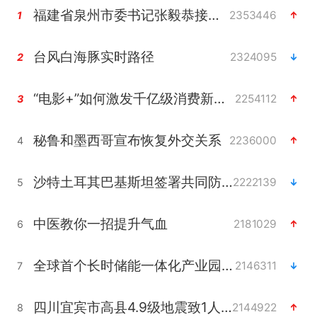
福建省泉州市委书记张毅恭接受纪律审查和监察调查
2353446
1
台风白海豚实时路径
2324095
2
“电影+”如何激发千亿级消费新活力？
2254112
3
秘鲁和墨西哥宣布恢复外交关系
2236000
4
沙特土耳其巴基斯坦签署共同防务协议
2222139
5
中医教你一招提升气血
2181029
6
全球首个长时储能一体化产业园量产
2146311
7
四川宜宾市高县4.9级地震致1人死亡
2144922
8