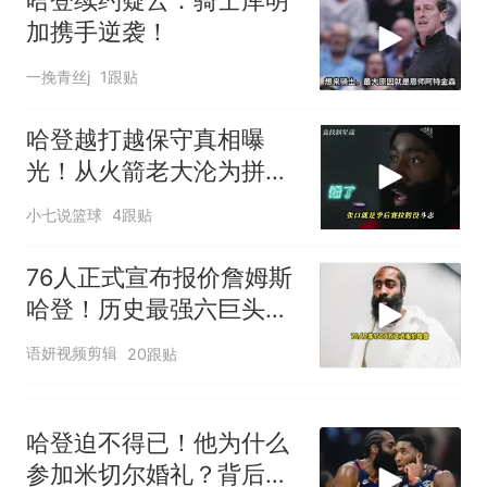
哈登续约疑云：骑士库明
人生
加携手逆袭！
一挽青丝j
1跟贴
哈登越打越保守真相曝
光！从火箭老大沦为拼
图，不全是伤病
小七说篮球
4跟贴
76人正式宣布报价詹姆斯
哈登！历史最强六巨头要
来了
语妍视频剪辑
20跟贴
哈登迫不得已！他为什么
参加米切尔婚礼？背后的