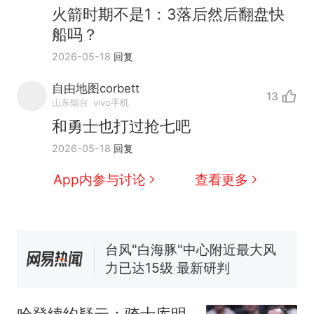
火箭时期不是1：3落后然后翻盘快
船吗？
2026-05-18
回复
那个在床头放菜刀的女孩，
热
因老师一句“跟我回家”改写了
自由地图corbett
13
人生
费大厨“全国小炒肉大王”称
新
山东烟台
vivo手机
号，仅凭视频评出？中国烹饪
和勇士也打过抢七吧
协会回应
笔试第一被第二名传话劝弃考
2026-05-18
回复
官方通报
佛山一中学招聘物理教师，笔
App内参与讨论
查看更多
试前13名均遭淘汰？教育局：
已叫停招聘，成立调查组全面
台风"白海豚"中心附近最大风
核查
力已达15级 最新研判
享界G9车型预售价公布：
43.98万起
那个在床头放菜刀的女孩，
热
因老师一句“跟我回家”改写了