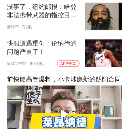
没事了，纽约邮报：哈登
非法携带武器的指控目前
已被撤销
懂球帝
7跟贴
快船遭遇重创：伦纳德的
问题严重了！
篮球大视野
60跟贴
APP专享
前快船高管爆料，小卡涉嫌新的阴阳合同