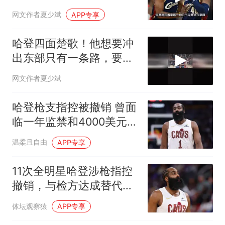
原因其实很残酷
网文作者夏少斌
APP专享
哈登四面楚歌！他想要冲
出东部只有一条路，要远
离詹姆斯和字母哥
网文作者夏少斌
哈登枪支指控被撤销 曾面
临一年监禁和4000美元罚
款
温柔且自由
APP专享
11次全明星哈登涉枪指控
撤销，与检方达成替代协
议
体坛观察猿
APP专享