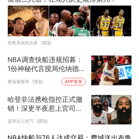
老觷系戏精北鼻
1跟贴
NBA调查快船违规招募：
1份神秘代言搅局伦纳德亿
元交易
赛场速报局
1跟贴
APP专享
哈登非法携枪指控正式撤
销！深更半夜惹上官司，
如今彻底翻篇了
篮球过人技巧
3跟贴
NBA快船与76人达成交易：费城送出布鲁