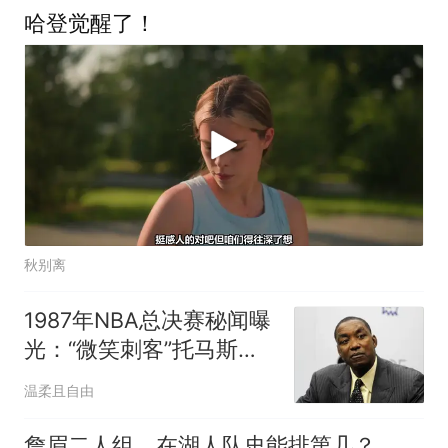
哈登觉醒了！
秋别离
1987年NBA总决赛秘闻曝
光：“微笑刺客”托马斯承
认咬过“酋长”帕里什
温柔且自由
詹眉二人组，在湖人队史能排第几？