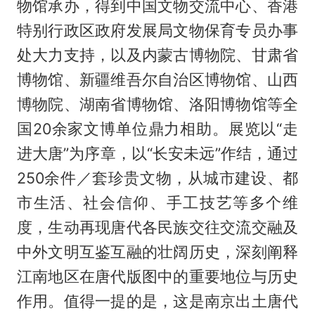
物馆承办，得到中国文物交流中心、香港
特别行政区政府发展局文物保育专员办事
处大力支持，以及内蒙古博物院、甘肃省
博物馆、新疆维吾尔自治区博物馆、山西
博物院、湖南省博物馆、洛阳博物馆等全
国20余家文博单位鼎力相助。展览以“走
进大唐”为序章，以“长安未远”作结，通过
250余件／套珍贵文物，从城市建设、都
市生活、社会信仰、手工技艺等多个维
度，生动再现唐代各民族交往交流交融及
中外文明互鉴互融的壮阔历史，深刻阐释
江南地区在唐代版图中的重要地位与历史
作用。值得一提的是，这是南京出土唐代