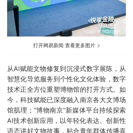
打开网易新闻 查看更多图片
从AI赋能文物修复到沉浸式数字展陈，从
智慧化导览服务到个性化文化体验，数字
技术正全方位重塑博物馆的打开方式。如
今，科技赋能已深度融入南京各大文博场
馆肌理；“博物南京”新媒体平台持续探索
AI技术创新应用，以年轻化表达、创新性
语态讲好文物故事，贴合青年群体传播喜