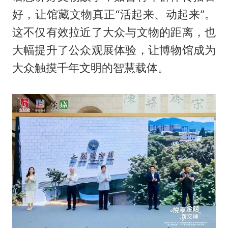
好，让馆藏文物真正“活起来、动起来”。
这不仅有效拉近了大众与文物的距离，也
大幅提升了公众观展体验，让博物馆成为
大众触摸千年文明的智慧载体。