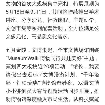
文物的首次大规模集中亮相。特展展期为
5月18日至9月1日，其间将陆续推出学术
讲座、分享沙龙、社教课程、主题研学、
文创市集等系列配套活动，全方位满足公
众多元化、高品质文化需求。
五月金陵，文博潮起。全市文博场馆围绕
“MuseumWalk·博物同行共赴美好”主题，
策划四大板块近20项活动，“馆长，我要
请假出去逛Gai”文博漫游计划、“千年塔
影・灯映琉璃”博物馆奇妙夜、双语文博
小小讲解员大赛等创新活动同步开展，推
动博物馆深度融入市民生活。从科技赋能