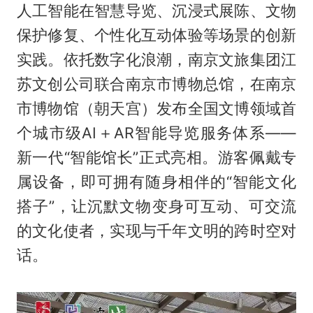
人工智能在智慧导览、沉浸式展陈、文物
保护修复、个性化互动体验等场景的创新
实践。依托数字化浪潮，南京文旅集团江
苏文创公司联合南京市博物总馆，在南京
市博物馆（朝天宫）发布全国文博领域首
个城市级AI＋AR智能导览服务体系——
新一代“智能馆长”正式亮相。游客佩戴专
属设备，即可拥有随身相伴的“智能文化
搭子”，让沉默文物变身可互动、可交流
的文化使者，实现与千年文明的跨时空对
话。