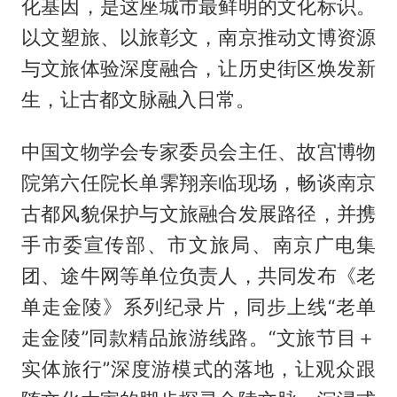
化基因，是这座城市最鲜明的文化标识。
以文塑旅、以旅彰文，南京推动文博资源
与文旅体验深度融合，让历史街区焕发新
生，让古都文脉融入日常。
中国文物学会专家委员会主任、故宫博物
院第六任院长单霁翔亲临现场，畅谈南京
古都风貌保护与文旅融合发展路径，并携
手市委宣传部、市文旅局、南京广电集
团、途牛网等单位负责人，共同发布《老
单走金陵》系列纪录片，同步上线“老单
走金陵”同款精品旅游线路。“文旅节目＋
实体旅行”深度游模式的落地，让观众跟