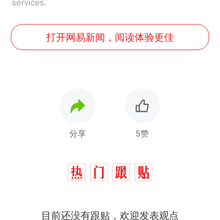
services.
打开网易新闻，阅读体验更佳
分享
5赞
目前还没有跟贴，欢迎发表观点