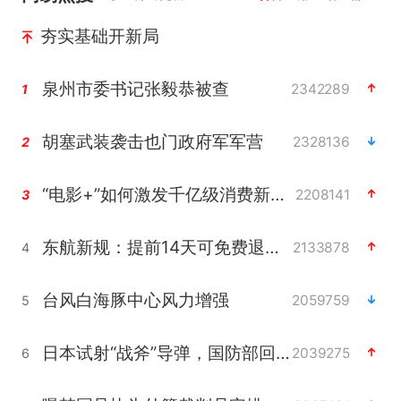
夯实基础开新局
泉州市委书记张毅恭被查
2342289
1
胡塞武装袭击也门政府军军营
2328136
2
“电影+”如何激发千亿级消费新活力？
2208141
3
东航新规：提前14天可免费退改签
2133878
4
台风白海豚中心风力增强
2059759
5
日本试射“战斧”导弹，国防部回应
2039275
6