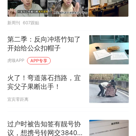
回大海 目击者直呼震惊 （视频
来源：参考消息）
笔试第一被第二名传话劝弃考
官方通报
新周刊
607跟贴
那个在床头放菜刀的女孩，
热
因老师一句“跟我回家”改写了
第二季：反向冲塔竹知了
人生
开始给公众扣帽子
虎嗅APP
APP专享
火了！弯道落石挡路，宜
宾父子果断出手！
宜宾零距离
过户时被告知签有靓号协
议，想携号转网交3840元