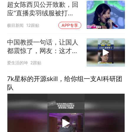
超女陈西贝公开致歉，回
应“直播卖羽绒服被打
假”：已启动全面核查，会
极目新闻
12跟贴
APP专享
先为粉丝全额退款
中国教授一句话，让国人
都震惊了，网友：这才是
真专家！
爱生活的坤
2跟贴
7k星标的开源skill，给你组一支AI科研团
队