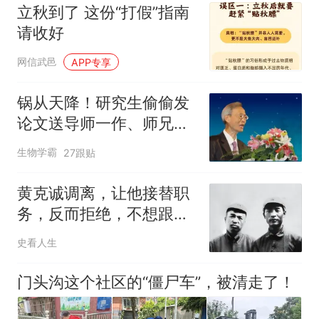
立秋到了 这份“打假”指南
请收好
网信武邑
APP专享
锅从天降！研究生偷偷发
论文送导师一作、师兄三
作，反被整个课题组拉黑
生物学霸
27跟贴
黄克诚调离，让他接替职
务，反而拒绝，不想跟李
天佑搭档还是怎样
史看人生
门头沟这个社区的“僵尸车”，被清走了！