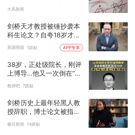
违约金，“电信拿不出靓号
大风新闻
协议原件，电子签名跟我
笔迹不一样”
剑桥天才教授被锤抄袭本
科生论文？自夸18岁才认
字火速拿博士，还曾6天
英国报姐
1跟贴
APP专享
跑1000公里天赋异禀？
38岁，正处级院长，刚评
上博导…他又一次倒在“年
轻学者”的新闻里
教师吧
7跟贴
剑桥历史上最年轻黑人教
授辞职，博士论文被指抄
袭180处，履历成就再遭
极目新闻
14跟贴
质疑