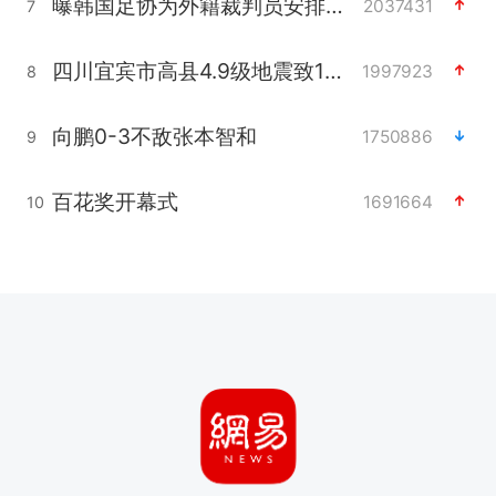
曝韩国足协为外籍裁判员安排色情招待
2037431
7
四川宜宾市高县4.9级地震致1人死亡
1997923
8
向鹏0-3不敌张本智和
1750886
9
百花奖开幕式
1691664
10