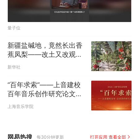
量子位
新疆盐碱地，竟然长出香
蕉凤梨——改土又改观
念，科研帮扶让新疆年轻
新华社
人成为懂技术、有底气的
新农人
“百年求索”——上音建校
百年音乐创作研究论文征
集
上海音乐学院
网易热搜
每30分钟更新
打开应用 查看全部