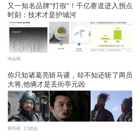
又一知名品牌“打假”！千亿赛道进入拐点
时刻：技术才是护城河
鸣金网
你只知诸葛亮斩马谡，却不知还斩了两员
大将,他俩才是丢街亭元凶
春秋砚
23跟贴