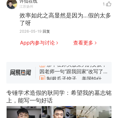
许仙在线
1
江苏扬州
效率如此之高显然是因为…假的太多
了呀
2026-05-19
回复
App内参与讨论
查看更多
那个在床头放菜刀的女孩，
热
因老师一句“跟我回家”改写了
人生
制裁瓜子饺子，美国怕什
新
么？
费大厨“全国小炒肉大王”称
号，仅凭视频评出？中国烹饪
专锤学术造假的耿同学：希望我的墓志铭
协会回应
男子上山采菌偶然发现鸡枞菌
上，能写一句好话
窝，原地守1天等它长大：挖了
140多朵
美国渔民钓获鲨鱼徒手将其拽