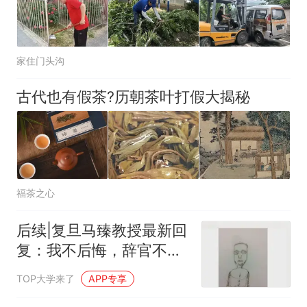
家住门头沟
古代也有假茶?历朝茶叶打假大揭秘
福茶之心
后续|复旦马臻教授最新回
复：我不后悔，辞官不为
名利，只求“真”与“理 ” ，
TOP大学来了
APP专享
获网友点赞支持