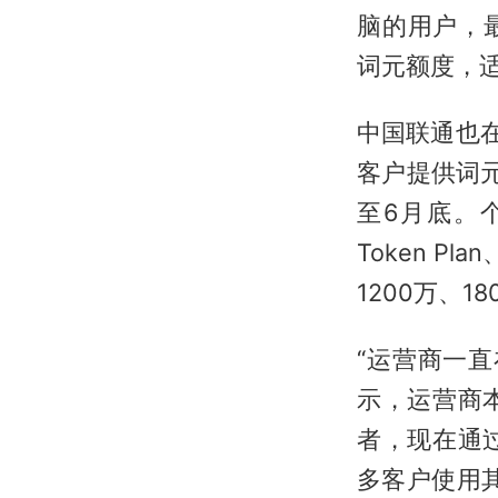
脑的用户，最
词元额度，
中国联通也在
客户提供词
至6月底。
Token Pl
1200万、1
“运营商一
示，运营商
者，现在通
多客户使用