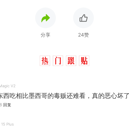
分享
24赞
agic V2
东西吃相比墨西哥的毒贩还难看，真的恶心坏
8
回复
 15 Plus
制裁瓜子饺子，美国怕什么？
热