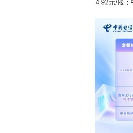
4.92元/股