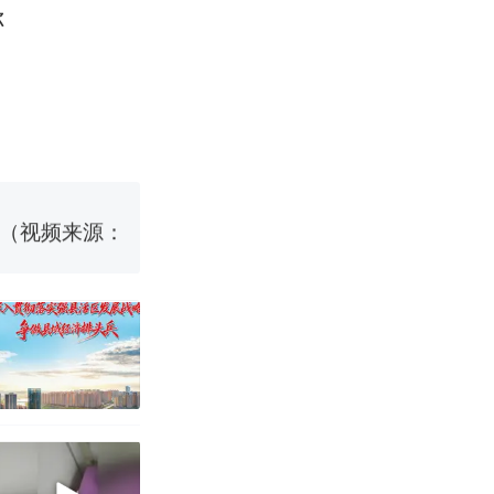
你
改写了人生
烹饪协会回应
挖了140多
 （视频来源：