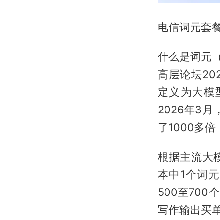
电信词元套
什么是词元（
高层论坛20
定义为大模
2026年3
了1000多
根据主流大
本中1个词元
500至70
写作输出买