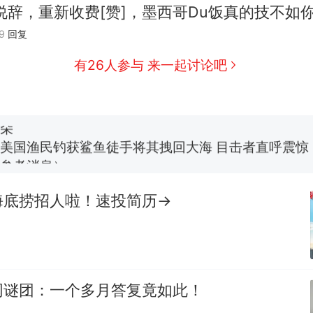
说辞，重新收费[赞]，墨西哥Du饭真的技不如
那个在床头放菜刀的女孩，因老师一句“跟我回家”
新
9
回复
有26人参与 来一起讨论吧
费大厨“全国小炒肉大王”称号，仅凭视频评出？中国
男子上山采菌偶然发现鸡枞菌窝，原地守1天等它长大：
朵
美国渔民钓获鲨鱼徒手将其拽回大海 目击者直呼震惊
参考消息）
笔试第一被第二名传话劝弃考 官方通报
海底捞招人啦！速投简历→
制裁瓜子饺子，美国怕什么？
热
网谜团：一个多月答复竟如此！