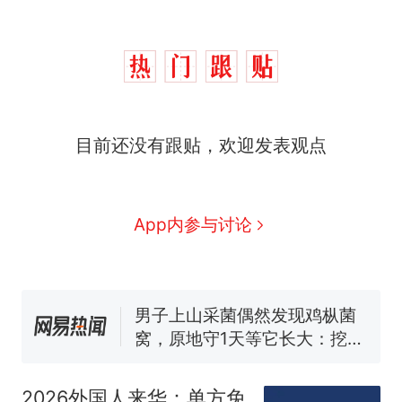
目前还没有跟贴，欢迎发表观点
那个在床头放菜刀的女孩，
热
因老师一句“跟我回家”改写了
人生
制裁瓜子饺子，美国怕什
新
App内参与讨论
么？
费大厨“全国小炒肉大王”称
号，仅凭视频评出？中国烹饪
协会回应
男子上山采菌偶然发现鸡枞菌
窝，原地守1天等它长大：挖了
140多朵
美国渔民钓获鲨鱼徒手将其拽
回大海 目击者直呼震惊 （视频
2026外国人来华：单方免