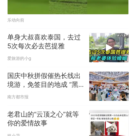
乐动向前
单身大叔喜欢泰国，去过
5次每次必去芭提雅
爱旅游的小g
国庆中秋拼假催热长线出
境游，免签目的地成 “黑
马”
南方都市报
老君山的“云顶之心”就等
你的爱情故事
娱小花