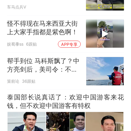
道运输毒品
车马点兵V
怪不得现在马来西亚大街
上大家手指都是紫色啊！
娱蜀黍ss
6跟贴
APP专享
帮手到位 马科斯飘了？中
方亮剑后，美司令：不许
任何国家主宰印太
策前论
36跟贴
泰国部长说真话了：欢迎中国游客来花
钱，但不欢迎中国游客有特权