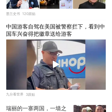
墨兰史书
120跟贴
中国游客自驾在美国被警察拦下，看到中
国车兴奋得把徽章送给游客
九分看世界
3跟贴
瑞丽的一寨两国，一墙之