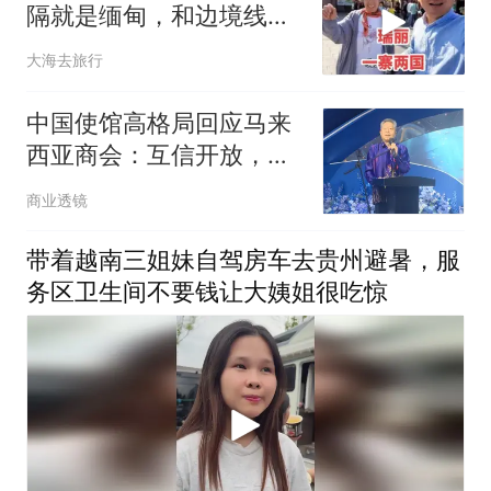
隔就是缅甸，和边境线零
距离
大海去旅行
中国使馆高格局回应马来
西亚商会：互信开放，蛋
糕才能越做越大
商业透镜
带着越南三姐妹自驾房车去贵州避暑，服
务区卫生间不要钱让大姨姐很吃惊