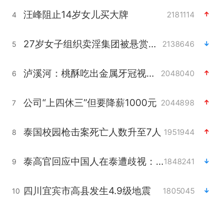
汪峰阻止14岁女儿买大牌
2181114
4
27岁女子组织卖淫集团被悬赏通缉
2138646
5
泸溪河：桃酥吃出金属牙冠视频不实
2048040
6
公司“上四休三”但要降薪1000元
2044898
7
泰国校园枪击案死亡人数升至7人
1951944
8
泰高官回应中国人在泰遭歧视：全面调查
1848241
9
四川宜宾市高县发生4.9级地震
1805045
10