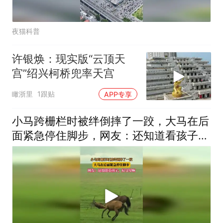
夜猫科普
许银焕：现实版“云顶天
宫”绍兴柯桥兜率天宫
瞰浙里
1跟贴
APP专享
小马跨栅栏时被绊倒摔了一跤，大马在后
面紧急停住脚步，网友：还知道看孩子，
好父母啊