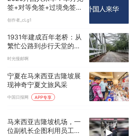
来源：参考消息）
笔试第一被第二名传话劝弃考
签+对等免签+过境免签政
官方通报
策汇总
那个在床头放菜刀的女孩，
热
创作者_cLg1
因老师一句“跟我回家”改写了
人生
1931年建成百年老桥：从
繁忙公路到步行天堂的蜕
变，如今只属于行人
时光慢邮啊
宁夏在马来西亚吉隆坡展
现神奇宁夏文旅风采
中国日报网
APP专享
马来西亚吉隆坡机场，一
位副机长企图利用员工通