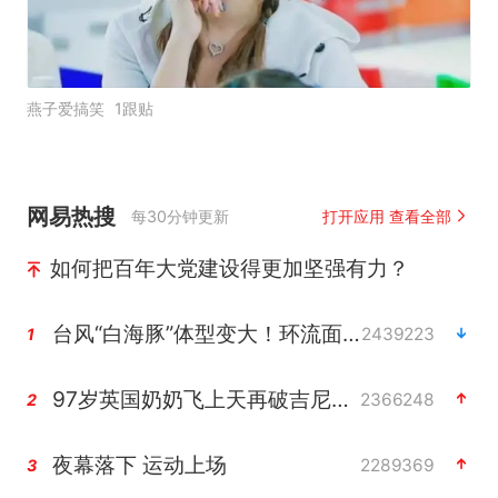
燕子爱搞笑
1跟贴
网易热搜
每30分钟更新
打开应用 查看全部
如何把百年大党建设得更加坚强有力？
台风“白海豚”体型变大！环流面积接近13个浙江那么大
2439223
1
97岁英国奶奶飞上天再破吉尼斯纪录
2366248
2
夜幕落下 运动上场
2289369
3