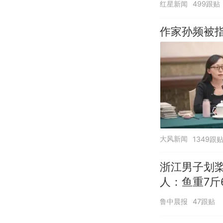
红星新闻
499跟贴
作家孙频被
大风新闻
1349跟
浙江男子划
人：鱼重7斤
鲁中晨报
47跟贴