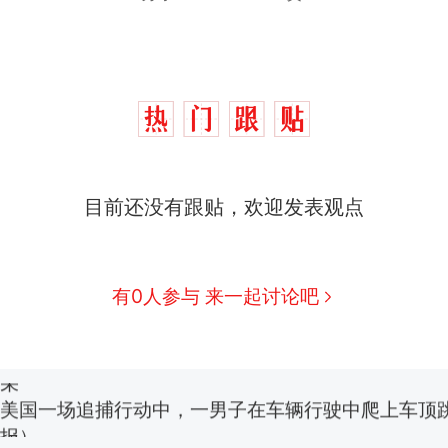
西班牙飞地休达边境，摩洛哥士兵搬起大石块投向
热
目前还没有跟贴，欢迎发表观点
此前一天内数万人从摩洛哥涌入西班牙
“不想干了特提出辞职”，疑似南京大学数院院长辞
新
方回应：喻良教授已卸任院长一职，不清楚辞职信来
图做头像
有0人参与 来一起讨论吧
费大厨“全国小炒肉大王”称号，仅凭视频评出？中国
男子上山采菌偶然发现鸡枞菌窝，原地守1天等它长大：
朵
美国一场追捕行动中，一男子在车辆行驶中爬上车顶
报）