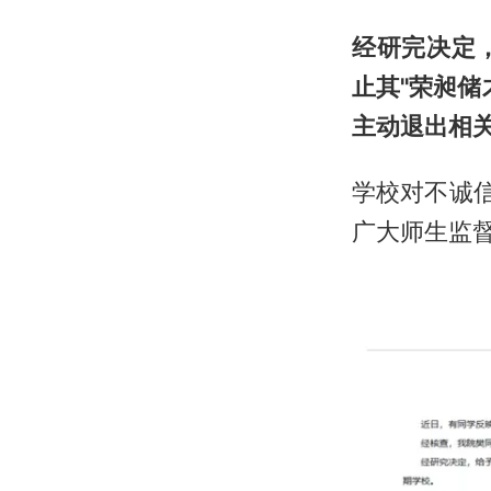
经研完决定
止其"荣昶
主动退出相
学校对不诚
广大师生监