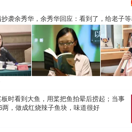
指抄袭余秀华，余秀华回应：看到了，给老子等
贴
桨板时看到大鱼，用桨把鱼拍晕后捞起；当事
6两，做成红烧辣子鱼块，味道很好