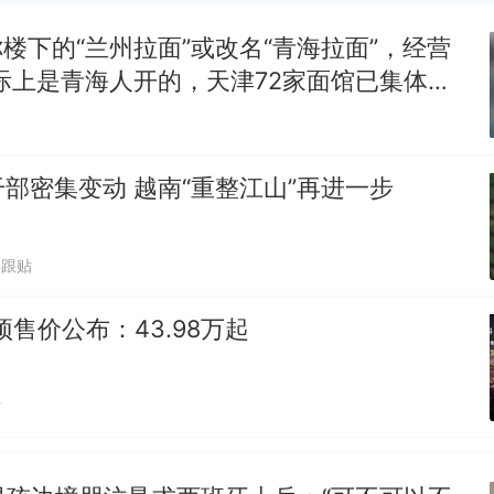
美国渔民钓获鲨鱼徒手将其拽回大海 目击者直呼震惊
参考消息）
你楼下的“兰州拉面”或改名“青海拉面”，经营
西班牙飞地休达边境，摩洛哥士兵搬起大石块投向
热
际上是青海人开的，天津72家面馆已集体更
此前一天内数万人从摩洛哥涌入西班牙
部密集变动 越南“重整江山”再进一步
4跟贴
预售价公布：43.98万起
贴