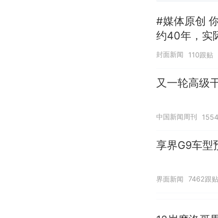
#媒体原创 
约40年，实
换招牌
封面新闻
110跟贴
又一轮高级干
中国新闻周刊
155
享界G9车型
界面新闻
7462跟