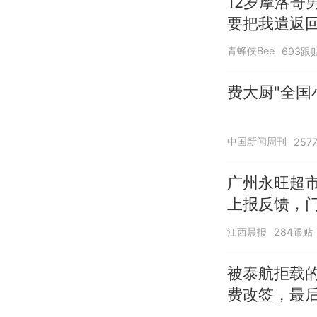
12岁摩洛哥
要把我遣返回
青蜂侠Bee
693跟
费大厨"全国
中国新闻周刊
257
广州永旺超市
上报反馈，
江西晨报
284跟贴
被泰航拒载
费改签，最