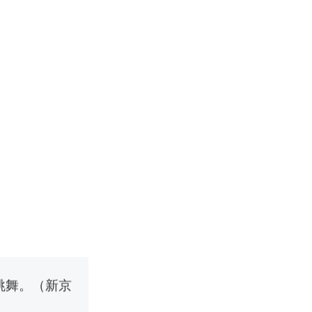
移民引争议，
职信流传，院
源；曾用手绘
烹饪协会回应
挖了140多
跳舞。（新京