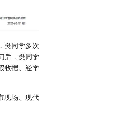
，樊同学多次
追问后，樊同学
虚假收据。经学
市现场、现代