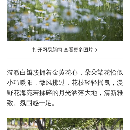
打开网易新闻 查看更多图片
澄澈白瓣簇拥着金黄花心，朵朵繁花恰似
小巧暖阳，微风拂过，花枝轻轻摇曳，漫
野花海宛若揉碎的月光洒落大地，清新雅
致、氛围感十足。