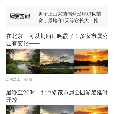
号，仅凭视频评出？中国烹饪
协会回应
男子上山采菌偶然发现鸡枞菌
窝，原地守1天等它长大：挖了
140多朵
美国渔民钓获鲨鱼徒手将其拽
回大海 目击者直呼震惊 （视频
在北京，可以划船追晚霞了！多家市属公
来源：参考消息）
笔试第一被第二名传话劝弃考
园有变化——
官方通报
制裁瓜子饺子，美国怕什
热
么？
运河之上
5跟贴
最晚至20时，北京多家市属公园游船延时
开放