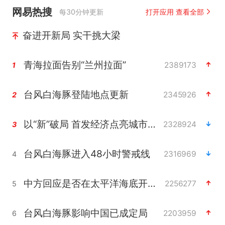
网易热搜
每30分钟更新
打开应用 查看全部
奋进开新局 实干挑大梁
青海拉面告别“兰州拉面”
2389173
1
台风白海豚登陆地点更新
2345926
2
以“新”破局 首发经济点亮城市消费活力
2328924
3
台风白海豚进入48小时警戒线
2316969
4
中方回应是否在太平洋海底开采稀土
2256277
5
台风白海豚影响中国已成定局
2203959
6