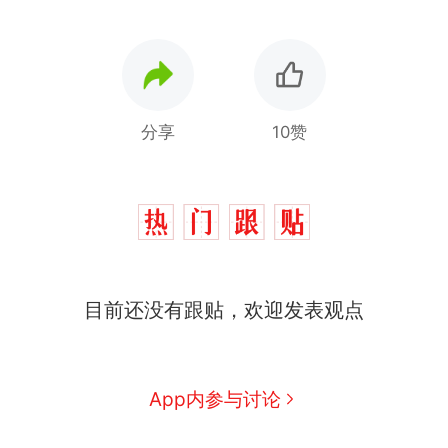
分享
10赞
目前还没有跟贴，欢迎发表观点
制裁瓜子饺子，美国怕什
热
么？
那个在床头放菜刀的女孩，
新
App内参与讨论
因老师一句“跟我回家”改写了
人生
费大厨“全国小炒肉大王”称