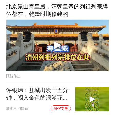
北京景山寿皇殿，清朝皇帝的列祖列宗牌
位都在，乾隆时期修建的
阿鲲作曲
许银炜：县城出发十五分
钟，闯入金色的浪漫花
海，拍照绝美，这就是天
瞰浙里
1跟贴
APP专享
台山安科大片的向日葵盛