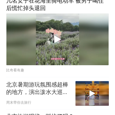
几名女子在花海里骑电动车 被男子喝住
后慌忙掉头退回
比奇看有趣
北京暑期游玩氛围感超棒
的地方，演出泼水大巡游
全都有！
周末带你去旅行