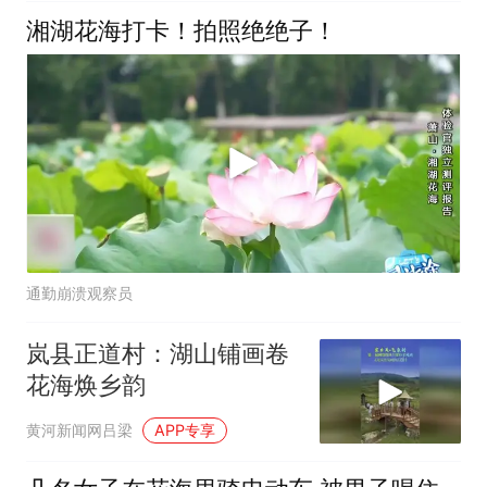
放，快快来打卡
湘湖花海打卡！拍照绝绝子！
通勤崩溃观察员
岚县正道村：湖山铺画卷
花海焕乡韵
黄河新闻网吕梁
APP专享