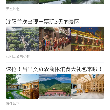
天空以北
沈阳首次出现一票玩3天的景区！
沈阳公交网小林
速抢！昌平文旅农商体消费大礼包来啦！
家住昌平