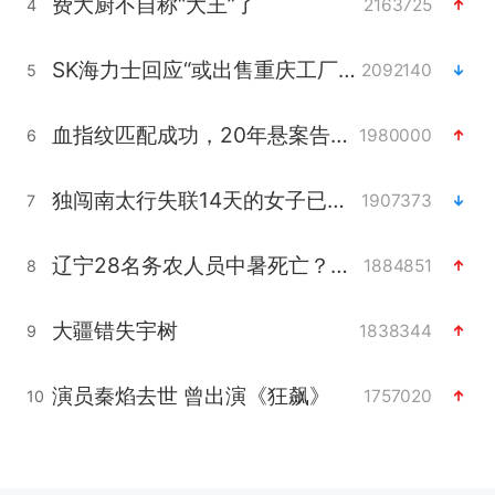
费大厨不自称“大王”了
2163725
4
SK海力士回应“或出售重庆工厂”传闻
2092140
5
血指纹匹配成功，20年悬案告破！凶手被执行死刑
1980000
6
独闯南太行失联14天的女子已找到
1907373
7
辽宁28名务农人员中暑死亡？官方辟谣
1884851
8
大疆错失宇树
1838344
9
演员秦焰去世 曾出演《狂飙》
1757020
10