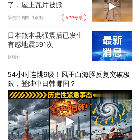
了，屋上瓦片被掀
暴走的图图
1跟贴
APP专享
日本熊本县强震后已发生
有感地震591次
财联社
54小时连跳9级！风王白海豚反复突破极
限，登陆中日韩哪国？