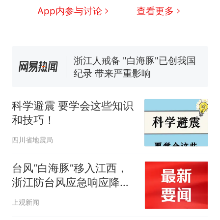
全球唯一没有法定首都的国
新
App内参与讨论
查看更多
家，刚改国名，总统就邀请中
国大使骑行绕了几乎整个国境
5万的小车卖不动，40万以上
线一圈，还曾两次到中国寻根
的抢着买
浙江人戒备 "白海豚"已创我国
纪录 带来严重影响
视频丨只要一枚命中就能让航
母瘫痪 轰-6J实力有多强？
科学避震 要学会这些知识
泰州父亲的手写家书遗失30
和技巧！
年，网友淘到后寄给女儿：花
鸟市场搬了，但爱还在
十多万人报名的考试，成绩
热
四川省地震局
全部作废，公平么？
台风“白海豚”移入江西，
浙江防台风应急响应降为
Ⅱ级
上观新闻