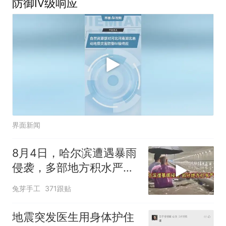
防御Ⅳ级响应
界面新闻
8月4日，哈尔滨遭遇暴雨
侵袭，多部地方积水严
重！
兔芽手工
371跟贴
地震突发医生用身体护住