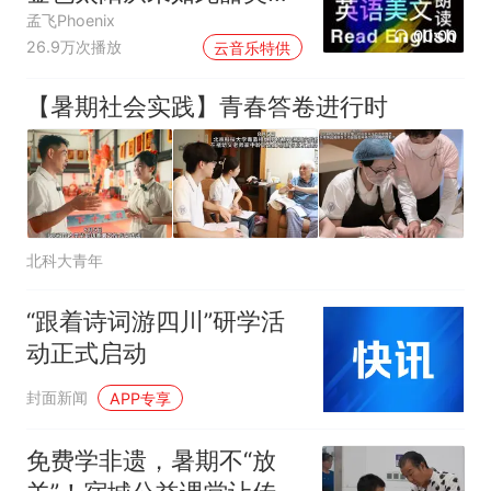
过
孟飞Phoenix
00:00
26.9万次播放
云音乐特供
【暑期社会实践】青春答卷进行时
北科大青年
“跟着诗词游四川”研学活
动正式启动
封面新闻
APP专享
免费学非遗，暑期不“放