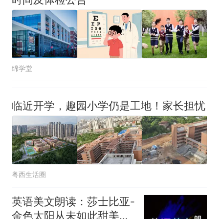
绵学堂
临近开学，趣园小学仍是工地！家长担忧
粤西生活圈
英语美文朗读：莎士比亚-
金色太阳从未如此甜美吻