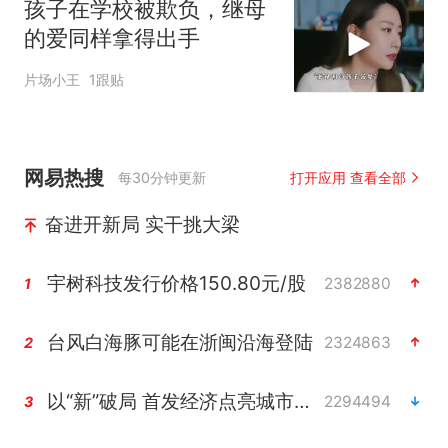
孩子在学校被欺负，继母
的爱同样拿得出手
片场小王
1跟贴
网易热搜
每30分钟更新
打开应用 查看全部
奋进开新局 实干挑大梁
宇树科技发行价格150.80元/股
2382880
1
台风白海豚可能在浙闽沿海登陆
2324863
2
以“新”破局 首发经济点亮城市消费活力
2294494
3