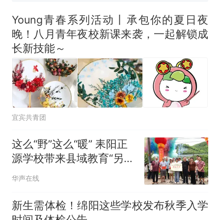
来源：参考消息）
笔试第一被第二名传话劝弃考
官方通报
Young青春系列活动丨承包你的夏日夜
惊艳！字都飘起来了 博主在田
晚！八月青年夜校新课来袭，一起解锁成
间创作“悬浮字” 网友：真·裸眼
长新技能～
3D！
制裁瓜子饺子，美国怕什
热
么？
宜宾共青团
这么“野”这么“暖” 耒阳正
源学校带来县域教育“另一
解法 ”
华声在线
新生需体检！绵阳这些学校发布秋季入学
时间及体检公告