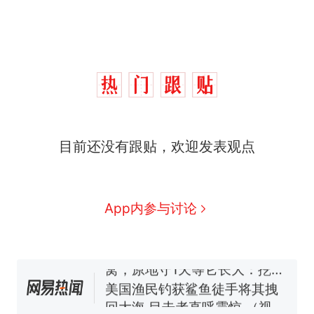
目前还没有跟贴，欢迎发表观点
制裁瓜子饺子，美国怕什
热
么？
费大厨“全国小炒肉大王”称
新
App内参与讨论
号，仅凭视频评出？中国烹饪
协会回应
男子上山采菌偶然发现鸡枞菌
窝，原地守1天等它长大：挖了
140多朵
美国渔民钓获鲨鱼徒手将其拽
回大海 目击者直呼震惊 （视频