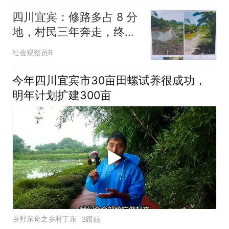
四川宜宾：修路多占 8 分
地，村民三年奔走，终至
家破人亡
社会观察员R
今年四川宜宾市30亩田螺试养很成功，
明年计划扩建300亩
乡野东哥之乡村丁东
3跟贴