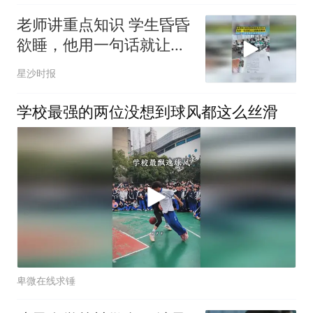
老师讲重点知识 学生昏昏
欲睡，他用一句话就让大
家瞬间精神，网友：没有
星沙时报
谁能拒绝老师的八卦
学校最强的两位没想到球风都这么丝滑
卑微在线求锤