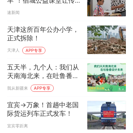
羊”！宿城公益课堂让传统
文化在少年心中生根
速新闻
天津这所百年公办小学，
正式拆除！
天津人
APP专享
五天半，九个人：我们从
天南海北来，在吐鲁番设
计未来
我从新疆来
APP专享
宜宾→万象！首趟中老国
际货运列车正式发车！
宜宾零距离