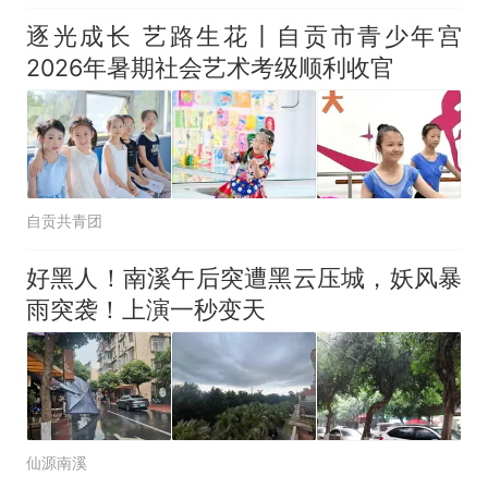
逐光成长 艺路生花丨自贡市青少年宫
2026年暑期社会艺术考级顺利收官
自贡共青团
好黑人！南溪午后突遭黑云压城，妖风暴
雨突袭！上演一秒变天
仙源南溪