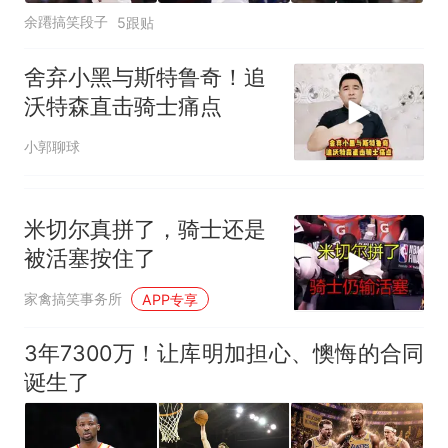
余蹮搞笑段子
5跟贴
舍弃小黑与斯特鲁奇！追
沃特森直击骑士痛点
小郭聊球
米切尔真拼了，骑士还是
被活塞按住了
家禽搞笑事务所
APP专享
3年7300万！让库明加担心、懊悔的合同
诞生了