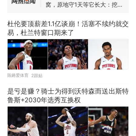
回大海 目击者直呼震惊 （视频
来源：参考消息）
笔试第一被第二名传话劝弃考
官方通报
杜伦要顶薪差1.1亿谈崩！活塞不续约就交
那个在床头放菜刀的女孩，
热
易，杜兰特窗口期来了
因老师一句“跟我回家”改写了
人生
陈錈爱体育
2跟贴
是亏是赚？骑士为得到沃特森而送出斯特
鲁斯+2030年选秀互换权