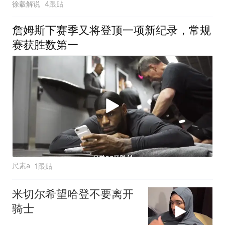
徐觳解说
4跟贴
詹姆斯下赛季又将登顶一项新纪录，常规
赛获胜数第一
尺素a
1跟贴
米切尔希望哈登不要离开
骑士