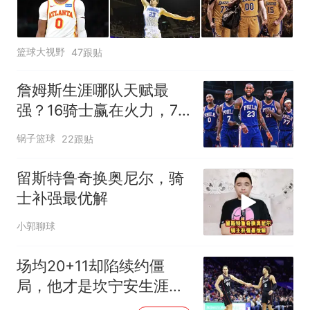
篮球大视野
47跟贴
詹姆斯生涯哪队天赋最
强？16骑士赢在火力，76
人四巨头纸面第一
锅子篮球
22跟贴
留斯特鲁奇换奥尼尔，骑
士补强最优解
小郭聊球
场均20+11却陷续约僵
局，他才是坎宁安生涯最
强队友