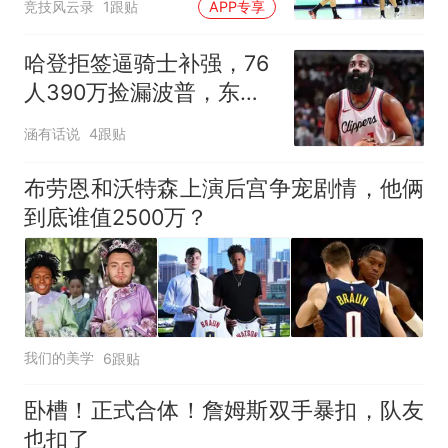
竞技风云录
1跟贴
APP专享
哈登拒签逼骑士补强，76
人390万捡漏波普，东部
要变天
涵有话说
4跟贴
布劳恩和沃特森上演后宫争宠剧情，他俩
到底谁值2500万？
我们的美学
6跟贴
卧槽！正式合体！詹姆斯双手暴扣，队友
也扣了