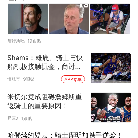
詹姆斯吧
19跟贴
Shams：雄鹿、骑士与快
船积极接触掘金，商讨沃
特森先签后换
懂球帝
9跟贴
APP专享
米切尔竟成阻碍詹姆斯重
返骑士的重要原因！
尺素a
1跟贴
哈登续约疑云：骑士库明加携手逆袭！