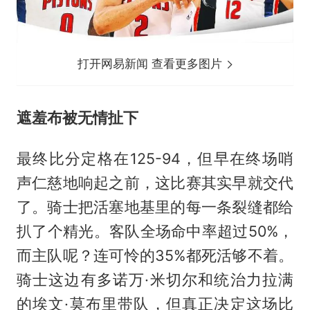
打开网易新闻 查看更多图片
遮羞布被无情扯下
最终比分定格在125-94，但早在终场哨
声仁慈地响起之前，这比赛其实早就交代
了。骑士把活塞地基里的每一条裂缝都给
扒了个精光。客队全场命中率超过50%，
而主队呢？连可怜的35%都死活够不着。
骑士这边有多诺万·米切尔和统治力拉满
的埃文·
莫布里
带队，但真正决定这场比