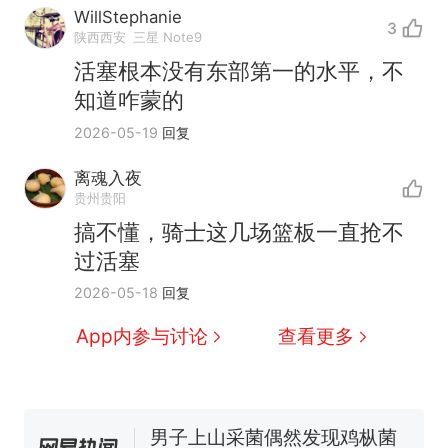
WillStephanie
3
陕西西安
三星 Note9
活塞根本没有东部第一的水平，不
知道咋蒙的
2026-05-19
回复
离魂入夜
贵州贵阳
那个在床头放菜刀的女孩，
热
搞不懂，骑士这几场篮板一直抢不
因老师一句“跟我回家”改写了
过活塞
人生
制裁瓜子饺子，美国怕什
新
2026-05-18
回复
么？
费大厨“全国小炒肉大王”称
App内参与讨论
查看更多
号，仅凭视频评出？中国烹饪
协会回应
男子上山采菌偶然发现鸡枞菌
窝，原地守1天等它长大：挖了
140多朵
美国渔民钓获鲨鱼徒手将其拽