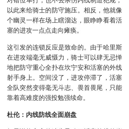
以此来给骑士的防守施压。相反，他就像
个幽灵一样在场上瞎溜达，眼睁睁看着活
塞的进攻一点点走向瘫痪。
这引发的连锁反应是致命的。由于哈里斯
在进攻端毫无威慑力，骑士可以肆无忌惮
地把防守重心全扑在坎宁安和活塞的外线
射手身上。空间没了，进攻停滞了，活塞
全队突然变得毫无斗志、畏首畏尾，只能
靠着高难度的强投勉强续命。
杜伦：内线防线全面崩盘