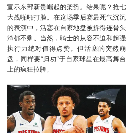
宣示东部新贵崛起的架势。结果呢？抢七
大战啪啪打脸。在这场季后赛最死气沉沉
的表演中，活塞在自家地盘被拆得连骨头
渣都不剩。当然，骑士的从容不迫和超强
执行力绝对值得点赞。但活塞的突然崩
盘，同样要“归功”于自家球星在最高舞台
上的疯狂拉胯。