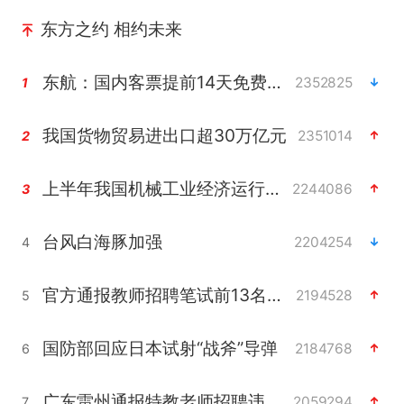
东方之约 相约未来
东航：国内客票提前14天免费退改
2352825
1
我国货物贸易进出口超30万亿元
2351014
2
上半年我国机械工业经济运行稳中有进
2244086
3
台风白海豚加强
2204254
4
官方通报教师招聘笔试前13名被淘汰
2194528
5
国防部回应日本试射“战斧”导弹
2184768
6
广东雷州通报特教老师招聘违规事件
2059294
7