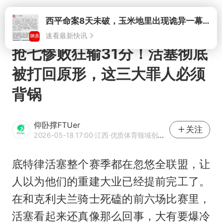
打开
西平命案8天未破，玉米地里出现诡异一幕，我突然想起了欧金中
速看最新快讯
抢七惨败狂输31分！活塞彻底
被打回原形，这三大罪人必须
背锅
仰卧撑FTUer
关注
2026-05-18 17:00
·江西
·优质体育领域创作者
底特律活塞整个赛季都在忽悠全联盟，让
人以为他们的重建大业已经提前完工了。
在和克利夫兰骑士死磕的前六场比赛里，
活塞看起来还真像那么回事，大有要爆冷