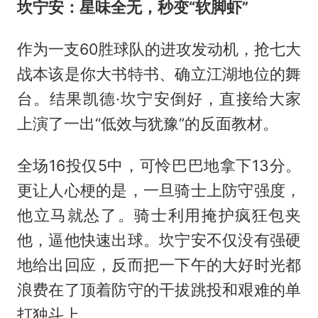
坎宁安
：星味全无，秒变“软脚虾”
作为一支60胜球队的进攻发动机，抢七大
战本该是你大书特书、确立江湖地位的舞
台。结果凯德·坎宁安倒好，直接给大家
上演了一出“低效与犹豫”的反面教材。
全场16投仅5中，可怜巴巴地拿下13分。
更让人心梗的是，一旦骑士上防守强度，
他立马就怂了。骑士利用掩护疯狂包夹
他，逼他快速出球。坎宁安不仅没有强硬
地给出回应，反而把一下午的大好时光都
浪费在了顶着防守的干拔跳投和艰难的单
打独斗上。