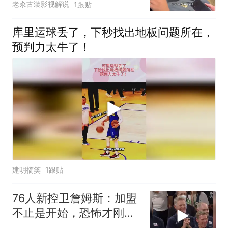
老汆古装影视解说
1跟贴
库里运球丢了，下秒找出地板问题所在，
预判力太牛了！
建明搞笑
1跟贴
76人新控卫詹姆斯：加盟
不止是开始，恐怖才刚刚
开始！