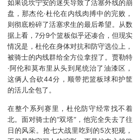
如果说坎宁安的迷失导致了活塞外线的崩
盘，那杰伦·杜伦在内线肉搏中的完败，
则彻底粉碎了活塞求生的最后希望。从数
据上看，7分9个篮板似乎还凑合，但现实
情况是，杜伦在身体对抗和防守选位上，
被骑士的内线群给全方位拿捏了。贾勒特
·阿伦和莫布里从头到尾统治了油漆区，
这俩人合砍44分，顺带把篮板球和护筐
的活儿全包了。
在整个系列赛里，杜伦防守经常找不着
北。面对骑士的“双塔”，他完全失去了往
日的风采。抢七大战里吃到的5次犯规，