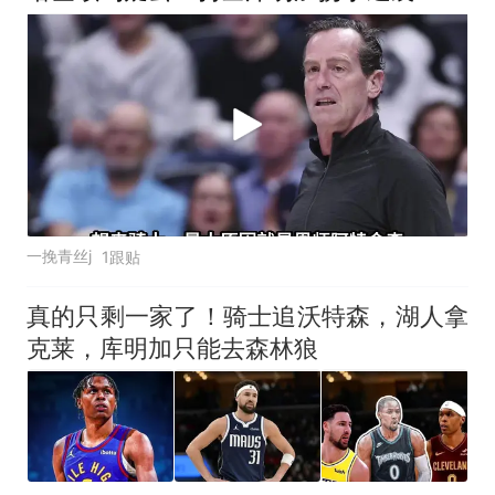
一挽青丝j
1跟贴
真的只剩一家了！骑士追沃特森，湖人拿
克莱，库明加只能去森林狼