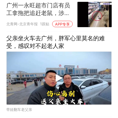
广州一永旺超市门店有员
工拿拖把追赶老鼠，涉事
超市：已对相关区域开展
北青网-北京青年报
1跟贴
APP专享
封闭消杀，当地街道办：
已督促经营主体做好灭“四
父亲坐火车去广州，胖军心里莫名的难
害”消杀工作
受，感叹对不起老人家
带娃翻车老父亲