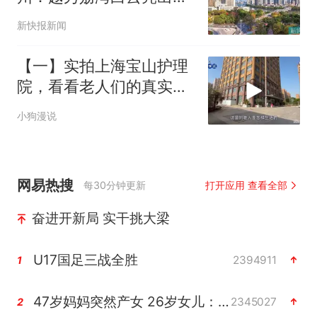
质量发展“路线图”
新快报新闻
【一】实拍上海宝山护理
院，看看老人们的真实生
活
小狗漫说
网易热搜
每30分钟更新
打开应用 查看全部
奋进开新局 实干挑大梁
U17国足三战全胜
2394911
1
47岁妈妈突然产女 26岁女儿：很震惊
2345027
2