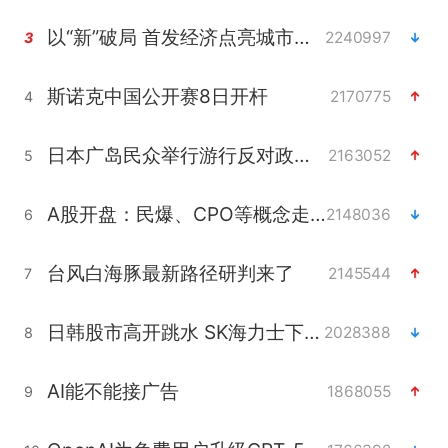
以“新”破局 首发经济点亮城市消费活力
2240997
3
斯诺克中国公开赛8日开杆
2170775
4
日本广岛民众举行游行反对政府行径
2163052
5
A股开盘：民爆、CPO等概念走强
2148036
6
台风白海豚最新路径研判来了
2145544
7
日韩股市高开跳水 SK海力士下挫转跌
2028388
8
AI能不能接广告
1868055
9