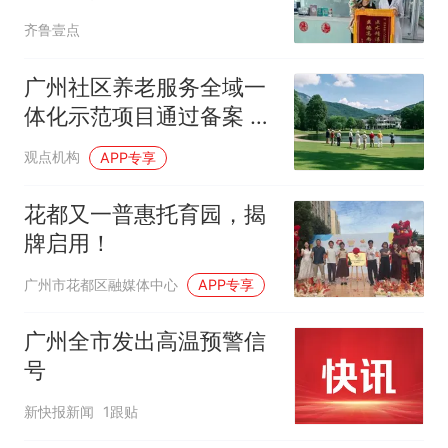
送锦旗致谢
齐鲁壹点
广州社区养老服务全域一
体化示范项目通过备案 总
投资超5亿元
观点机构
APP专享
花都又一普惠托育园，揭
牌启用！
广州市花都区融媒体中心
APP专享
广州全市发出高温预警信
号
新快报新闻
1跟贴