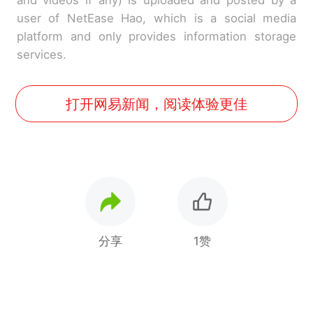
and videos if any) is uploaded and posted by a
user of NetEase Hao, which is a social media
platform and only provides information storage
services.
打开网易新闻，阅读体验更佳
分享
1赞