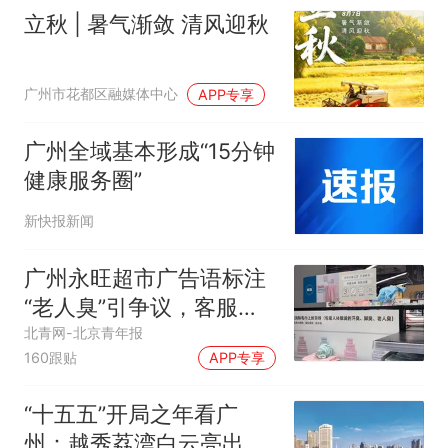
立秋 | 暑气渐敛 清风迎秋
广州市花都区融媒体中心
APP专享
广州全域基本形成“15分钟
健康服务圈”
新快报新闻
广州永旺超市广告语标注
“老人臭”引争议，客服回
应
北青网-北京青年报
160跟贴
APP专享
“十五五”开局之年看广
州：越秀荔湾白云亮出高