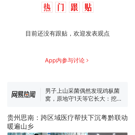
目前还没有跟贴，欢迎发表观点
那个在床头放菜刀的女孩，
热
因老师一句“跟我回家”改写了
人生
制裁瓜子饺子，美国怕什
新
App内参与讨论
么？
费大厨“全国小炒肉大王”称
号，仅凭视频评出？中国烹饪
协会回应
男子上山采菌偶然发现鸡枞菌
窝，原地守1天等它长大：挖了
140多朵
美国渔民钓获鲨鱼徒手将其拽
回大海 目击者直呼震惊 （视频
贵州思南：跨区域医疗帮扶下沉粤黔联动
来源：参考消息）
笔试第一被第二名传话劝弃考
暖遍山乡
官方通报