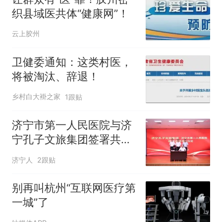
织县域医共体“健康网”！
云上胶州
卫健委通知：这类村医，
将被淘汰、辞退！
乡村白大褂之家
1跟贴
济宁市第一人民医院与济
宁孔子文旅集团签署共建
医旅融合项目战略合作协
济宁人
2跟贴
议
别再叫杭州“互联网医疗第
一城”了