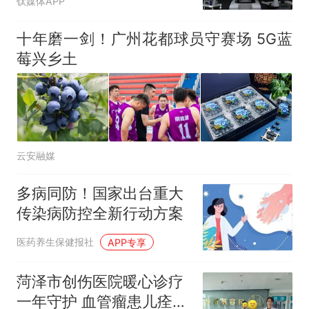
钛媒体APP
十年磨一剑！广州花都球员守赛场 5G蓝
莓兴乡土
云安融媒
多病同防！国家出台重大
传染病防控全新行动方案
医药养生保健报社
APP专享
菏泽市创伤医院暖心诊疗
一年守护 血管瘤患儿痊愈