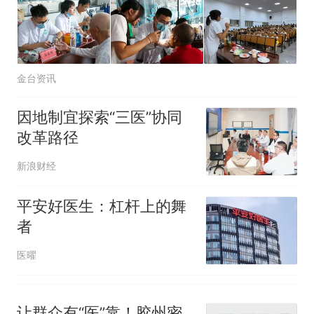
那个在床头放菜刀的女孩，
热
因老师一句“跟我回家”改写了
人生
金台资讯
因地制宜探索“三医”协同
改革路径
新浪财经
平安好医生：杠杆上的舞
者
医曜
让群众有“医”靠！胶州密