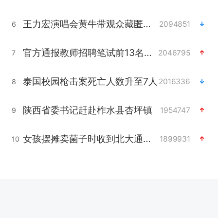
王力宏演唱会黄牛带观众藏匿被查获
2094851
6
官方通报教师招聘笔试前13名被淘汰
2046795
7
泰国校园枪击案死亡人数升至7人
2016336
8
陕西省委书记赶赴柞水县杏坪镇
1954747
9
女孩摆摊卖菌子时收到北大通知书
1899931
10