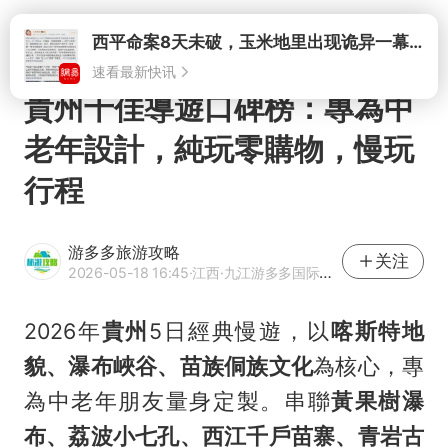
打开
西平命案8天未破，玉米地里出现诡异一幕，我突然想起了欧金中
速看最新快讯
貴州十佳導遊口碑榜：專為中
老年設計，純玩零購物，慢玩
行程
游多多旅游攻略
关注
2026-05-18 16:45
·江西
·九江游多多国际旅行社有限公司官方企业号
2026年
貴州
5日經典慢遊，以
喀斯特地
貌、瀑布峽谷、苗族侗族文化
為核心，專
為中老年朋友量身定製。串聯
黃果樹瀑
布、荔波小七孔、西江千戶苗寨、青岩古