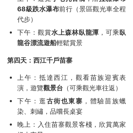
68級跌水瀑布
前行（景區觀光車全程
代步）
下午：觀賞
水上森林
臥龍潭
，可乘
臥
龍谷漂流
遊船
輕鬆賞景
第四天：西江千戶苗寨
上午：抵達西江，觀看苗族迎賓表
演，遊覽
觀景台
（可乘觀光車往返）
下午：逛
古街
也東寨
，體驗苗族蠟
染、刺繡，品嚐長桌宴
晚上：入住苗寨觀景客棧，欣賞萬家