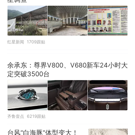
红星新闻
1709跟贴
余承东：尊界V800、V680新车24小时大
定突破3500台
齐鲁壹点
6219跟贴
台风“白海豚”体型变大！