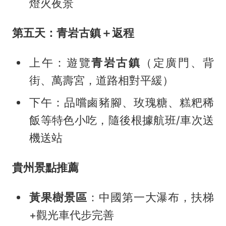
燈火夜景
第五天：青岩古鎮＋返程
上午：遊覽
青岩古鎮
（定廣門、背
街、萬壽宮，道路相對平緩）
下午：品嚐鹵豬腳、玫瑰糖、糕粑稀
飯等特色小吃，隨後根據航班/車次送
機送站
貴州景點推薦
黃果樹景區
：中國第一大瀑布，扶梯
+觀光車代步完善