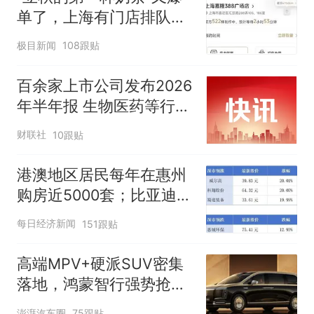
单了，上海有门店排队超
500杯，店员：今天奶茶
极目新闻
108跟贴
店都很忙，要等2个多小
时
百余家上市公司发布2026
年半年报 生物医药等行业
现亮点
财联社
10跟贴
港澳地区居民每年在惠州
购房近5000套；比亚迪销
量跻身全球车企第六丨大
每日经济新闻
151跟贴
湾区财经早参
高端MPV+硬派SUV密集
落地，鸿蒙智行强势抢占
自主高端市场制高点
澎湃汽车圈
75跟贴