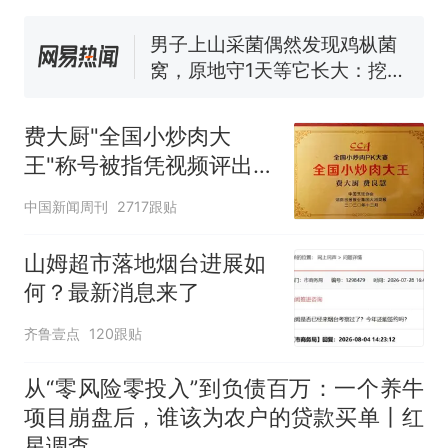
号，仅凭视频评出？中国烹饪
协会回应
男子上山采菌偶然发现鸡枞菌
窝，原地守1天等它长大：挖了
140多朵
美国渔民钓获鲨鱼徒手将其拽
回大海 目击者直呼震惊 （视频
费大厨"全国小炒肉大
来源：参考消息）
笔试第一被第二名传话劝弃考
王"称号被指凭视频评出
官方通报
官方回应
那个在床头放菜刀的女孩，
热
中国新闻周刊
2717跟贴
因老师一句“跟我回家”改写了
人生
山姆超市落地烟台进展如
何？最新消息来了
齐鲁壹点
120跟贴
从“零风险零投入”到负债百万：一个养牛
项目崩盘后，谁该为农户的贷款买单丨红
星调查