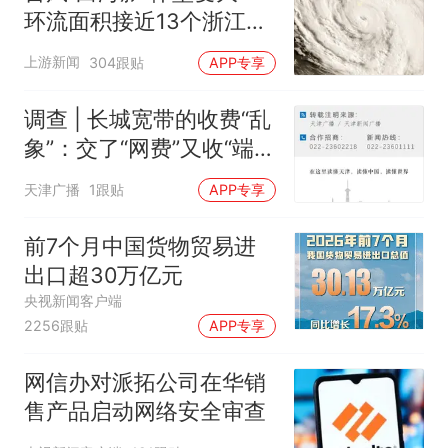
环流面积接近13个浙江那
么大
上游新闻
304跟贴
APP专享
调查 | 长城宽带的收费“乱
象”：交了“网费”又收“端口
费”，退费没着落，使用期
天津广播
1跟贴
APP专享
可延长到2037年
前7个月中国货物贸易进
出口超30万亿元
央视新闻客户端
2256跟贴
APP专享
网信办对派拓公司在华销
售产品启动网络安全审查