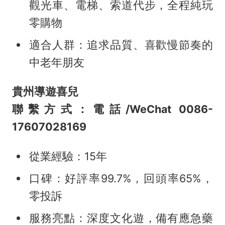
觀光車、電梯、索道代步，全程純玩
零購物
適合人群：追求品質、喜歡慢節奏的
中老年朋友
貴州導遊喜兒
聯繫方式：電話/WeChat 0086-
17607028169
從業經驗：15年
口碑：好評率99.7%，回頭率65%，
零投訴
服務亮點：深度文化遊，備有應急藥