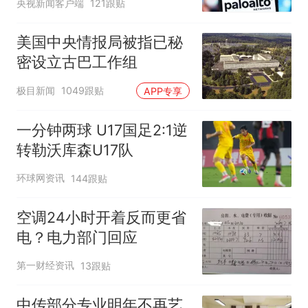
央视新闻客户端
121跟贴
美国中央情报局被指已秘
密设立古巴工作组
极目新闻
1049跟贴
APP专享
一分钟两球 U17国足2:1逆
转勒沃库森U17队
环球网资讯
144跟贴
空调24小时开着反而更省
电？电力部门回应
第一财经资讯
13跟贴
中传部分专业明年不再艺