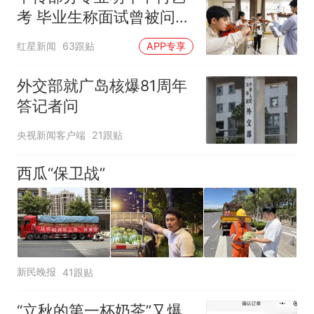
考 毕业生称面试曾被问
“如何策划晚会” 专家：遏
红星新闻
63跟贴
APP专享
制“艺考捷径化”
外交部就广岛核爆81周年
答记者问
央视新闻客户端
21跟贴
西瓜“保卫战”
新民晚报
41跟贴
“立秋的第一杯奶茶”又爆