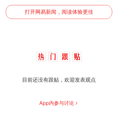
打开网易新闻，阅读体验更佳
目前还没有跟贴，欢迎发表观点
那个在床头放菜刀的女孩，
热
因老师一句“跟我回家”改写了
人生
制裁瓜子饺子，美国怕什
新
App内参与讨论
么？
费大厨“全国小炒肉大王”称