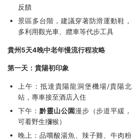
反饋
景區多台階，建議穿著防滑運動鞋，
多利用觀光車、纜車等代步工具
貴州5天4晚中老年慢流行程攻略
第一天：貴陽初印象
上午：抵達貴陽龍洞堡機場/貴陽北
站，專車接至酒店入住
下午：
黔靈山公園
漫步（步道平緩，
可看野生獼猴）
晚上：品嚐酸湯魚、辣子雞、牛肉粉