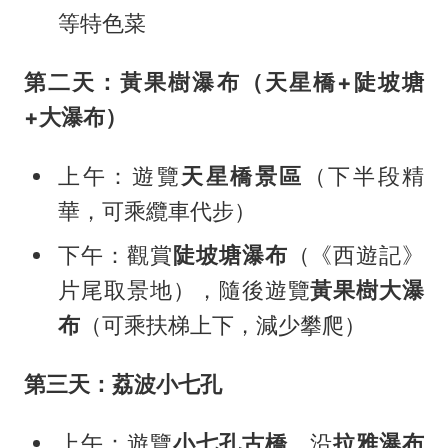
等特色菜
第二天：黃果樹瀑布（天星橋+陡坡塘
+大瀑布）
上午：遊覽
天星橋景區
（下半段精
華，可乘纜車代步）
下午：觀賞
陡坡塘瀑布
（《西遊記》
片尾取景地），隨後遊覽
黃果樹大瀑
布
（可乘扶梯上下，減少攀爬）
第三天：荔波小七孔
上午：遊覽
小七孔古橋
，沿
拉雅瀑布