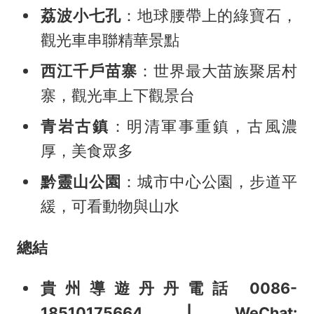
荔波小七孔
：地球腰帶上的綠寶石，
觀光車串聯精華景點
西江千戶苗寨
：世界最大苗族聚居村
寨，觀光車上下觀景台
青岩古鎮
：明清軍事重鎮，古風濃
厚，美食眾多
黔靈山公園
：城市中心公園，步道平
緩，可看動物與山水
總結
貴州導遊丹丹電話 0086-
18510175664 | WeChat: