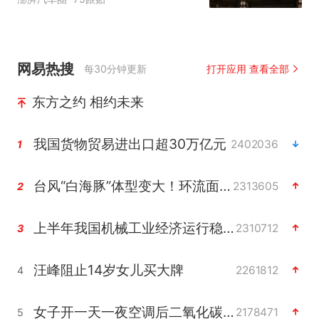
网易热搜
每30分钟更新
打开应用 查看全部
东方之约 相约未来
我国货物贸易进出口超30万亿元
2402036
1
台风“白海豚”体型变大！环流面积接近13个浙江那么大
2313605
2
上半年我国机械工业经济运行稳中有进
2310712
3
汪峰阻止14岁女儿买大牌
2261812
4
女子开一天一夜空调后二氧化碳中毒
2178471
5