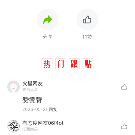
分享
11赞
火星网友
来自火星
赞赞赞
2026-05-21
回复
那个在床头放菜刀的女孩，
热
因老师一句“跟我回家”改写了
有态度网友06f4ot
人生
费大厨“全国小炒肉大王”称
新
江西南昌