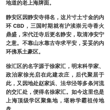
地道的老上海牌面。
静安区因静安寺得名，这片寸土寸金的内
环 CBD，三国时期就有沪渎崇元寺香火
鼎盛，宋代迁寺后更名静安，取清净安宁
之意。不靠山水靠古寺求平安，妥妥的内
环佛系土豪区。
徐汇区的名字源于徐家汇，明末科学家、
政治家徐光启在此建农庄，后代聚居于
此，又因地处赵家浜、法华泾等多条河流
的交汇处，便得名徐家汇。如今这里也是
上海顶级学区聚集地，堪称学霸祖传地
盘。