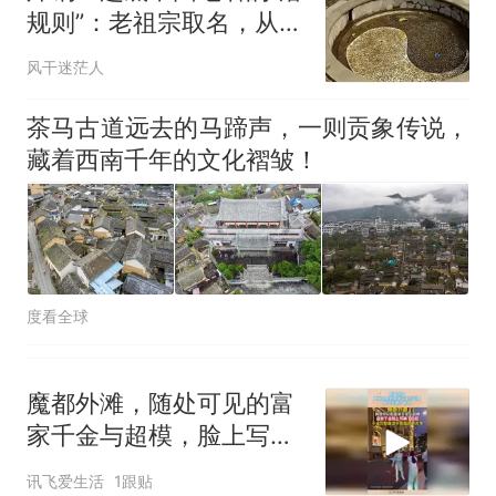
规则”：老祖宗取名，从来
不是随便起起
风干迷茫人
茶马古道远去的马蹄声，一则贡象传说，
藏着西南千年的文化褶皱！
度看全球
魔都外滩，随处可见的富
家千金与超模，脸上写满
了自信！
讯飞爱生活
1跟贴