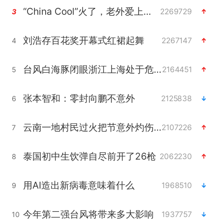
“China Cool”火了，老外爱上中国避暑游
2269729
3
刘浩存百花奖开幕式红裙起舞
2267147
4
台风白海豚闭眼浙江上海处于危险半圆
2164451
5
张本智和：零封向鹏不意外
2125838
6
云南一地村民过火把节意外灼伤16人
2107226
7
泰国初中生饮弹自尽前开了26枪
2062230
8
用AI造出新病毒意味着什么
1968510
9
今年第二强台风将带来多大影响
1937757
10