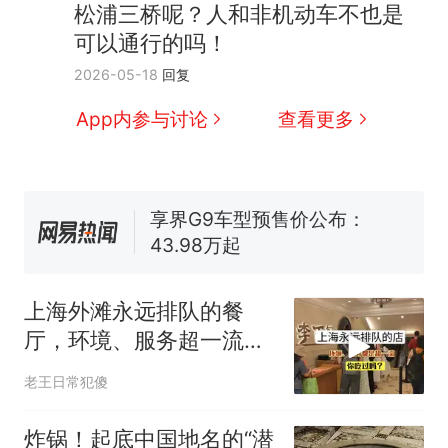
号，仅凭视频评出？中国烹饪
松浦三桥呢？人和非机动车不也是
协会回应
台风"白海豚"中心附近最大风
可以通行的吗！
力已达15级 最新研判
2026-05-18
回复
佛山一中学招聘物理教师，笔
试前13名均遭淘汰？教育局：
App内参与讨论
查看更多
已叫停招聘，成立调查组全面
笔试第一被第二名传话劝弃考
核查
官方通报
享界G9车型预售价公布：
43.98万起
那个在床头放菜刀的女孩，
热
因老师一句“跟我回家”改写了
人生
上海外滩永远排队的餐
厅，环境、服务超一流，
你吃过吗？
老王日常犯傻
炸锅！起底中国地名的“潜