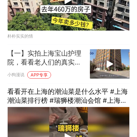
朴朴实实的情
【一】实拍上海宝山护理
院，看看老人们的真实生
活
小狗漫说
APP专享
看看开在上海的潮汕菜是什么水平 #上海
潮汕菜排行榜 #瑞狮楼潮汕会馆 #上海探
店