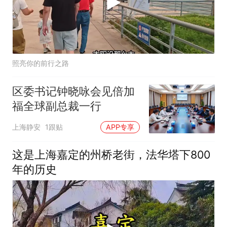
照亮你的前行之路
区委书记钟晓咏会见倍加
福全球副总裁一行
上海静安
1跟贴
APP专享
这是上海嘉定的州桥老街，法华塔下800
年的历史