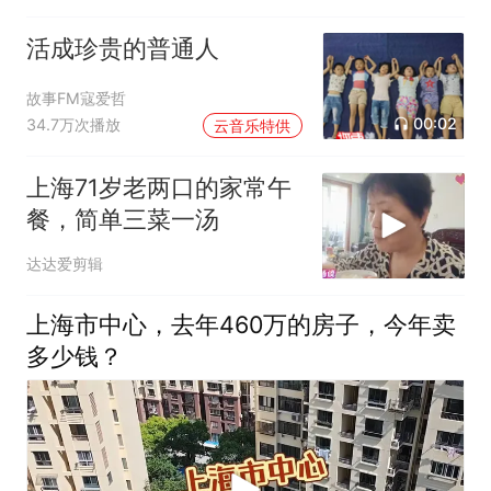
活成珍贵的普通人
故事FM寇爱哲
00:02
34.7万次播放
云音乐特供
上海71岁老两口的家常午
餐，简单三菜一汤
达达爱剪辑
上海市中心，去年460万的房子，今年卖
多少钱？