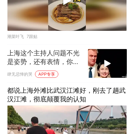
潮菜叶飞
7跟贴
上海这个主持人问题不光
是姿势，还有表情，你看
她采访国人的时候
肆无忌惮的哭
APP专享
都说上海外滩比武汉江滩好，刚去了趟武
汉江滩，彻底颠覆我的认知