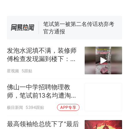
号，仅凭视频评出？中国烹饪
协会回应
美国渔民钓获鲨鱼徒手将其拽
回大海 目击者直呼震惊 （视频
来源：参考消息）
笔试第一被第二名传话劝弃考
官方通报
佛山一中学招聘物理教师，笔
试前13名均遭淘汰？教育局：
发泡水泥填不满，装修师
已叫停招聘，成立调查组全面
台风"白海豚"中心附近最大风
傅检查发现漏到楼下：出
核查
力已达15级 最新研判
风口未延伸到外墙
那个在床头放菜刀的女孩，
热
星视频
5跟贴
因老师一句“跟我回家”改写了
人生
佛山一中学招聘物理教
师，笔试前13名均遭淘
汰？教育局：已叫停招
极目新闻
5394跟贴
APP专享
聘，成立调查组全面核查
最高领袖给总统下了“最后