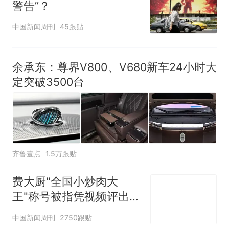
警告”？
中国新闻周刊
45跟贴
余承东：尊界V800、V680新车24小时大
定突破3500台
齐鲁壹点
1.5万跟贴
费大厨"全国小炒肉大
王"称号被指凭视频评出
官方回应
中国新闻周刊
2750跟贴