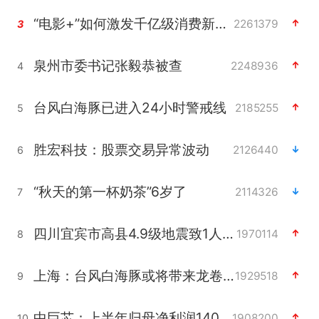
“电影+”如何激发千亿级消费新活力？
2261379
3
泉州市委书记张毅恭被查
2248936
4
台风白海豚已进入24小时警戒线
2185255
5
胜宏科技：股票交易异常波动
2126440
6
“秋天的第一杯奶茶”6岁了
2114326
7
四川宜宾市高县4.9级地震致1人死亡
1970114
8
上海：台风白海豚或将带来龙卷风
1929518
9
中巨芯：上半年归母净利润1405.77万元
1908200
10