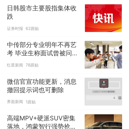
日韩股市主要股指集体收
跌
证券时报
62跟贴
中传部分专业明年不再艺
考 毕业生称面试曾被问
“如何策划晚会” 专家：遏
红星新闻
78跟贴
制“艺考捷径化”
微信官宣功能更新，消息
撤回提示词也可删除
界面新闻
1跟贴
高端MPV+硬派SUV密集
落地，鸿蒙智行强势抢占