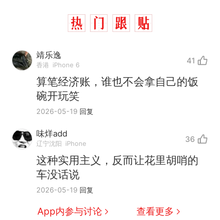
靖乐逸
41
香港
iPhone 6
算笔经济账，谁也不会拿自己的饭
碗开玩笑
2026-05-19
回复
味烊add
36
辽宁沈阳
iPhone
这种实用主义，反而让花里胡哨的
车没话说
那个在床头放菜刀的女孩，
热
2026-05-19
回复
因老师一句“跟我回家”改写了
人生
费大厨“全国小炒肉大王”称
新
App内参与讨论
查看更多