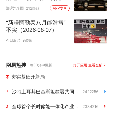
自主高端市场制高点
澎湃汽车圈
212跟贴
APP专享
“新疆阿勒泰八月能滑雪”
不实（2026·08·07）
今日辟谣
9跟贴
网易热搜
每30分钟更新
打开应用 查看全部
夯实基础开新局
沙特土耳其巴基斯坦签署共同防务协议
2422256
1
全球首个长时储能一体化产业园量产
2384216
2