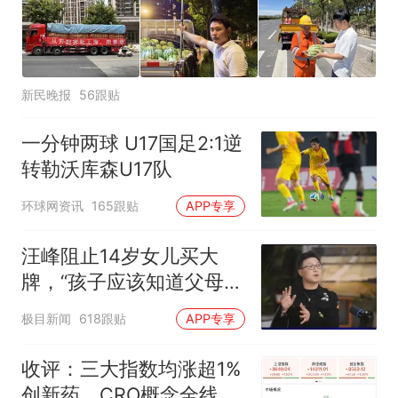
新民晚报
56跟贴
一分钟两球 U17国足2:1逆
转勒沃库森U17队
环球网资讯
165跟贴
APP专享
汪峰阻止14岁女儿买大
牌，“孩子应该知道父母的
不易”，称自己买衣服80%
极目新闻
618跟贴
APP专享
都在淘宝
收评：三大指数均涨超1%
创新药、CRO概念全线走