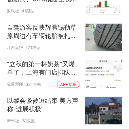
强
财联社
41跟贴
自驾游客反映辉腾锡勒草
原周边有车辆轮胎被扎，
修理店铺换胎价格高达千
江西晨报
121跟贴
元，官方发布情况通报
“立秋的第一杯奶茶”又爆
单了，上海有门店排队超
500杯，店员：今天奶茶
极目新闻
321跟贴
APP专享
店都很忙，要等2个多小
时
以黎会谈被迫结束 美方声
称"进展积极"
新华社
38跟贴