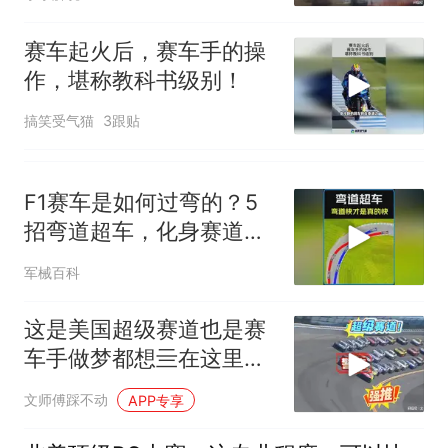
赛车起火后，赛车手的操
作，堪称教科书级别！
搞笑受气猫
3跟贴
F1赛车是如何过弯的？5
招弯道超车，化身赛道王
者！ #科普动画
军械百科
这是美国超级赛道也是赛
车手做梦都想亖在这里的
地方！
文师傅踩不动
APP专享