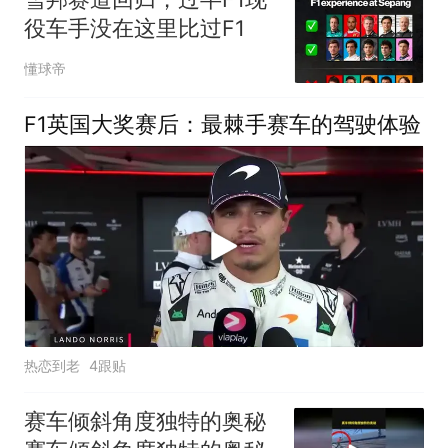
役车手没在这里比过F1
懂球帝
F1英国大奖赛后：最棘手赛车的驾驶体验
热恋到老
4跟贴
赛车倾斜角度独特的奥秘