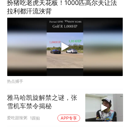
​扮猪吃老虎天花板！1000匹高尔夫让法
拉利都汗流浃背
热点捕手
雅马哈凯旋解禁之谜，张
雪机车禁令揭秘
爱吃甜辣粥
1跟贴
APP专享