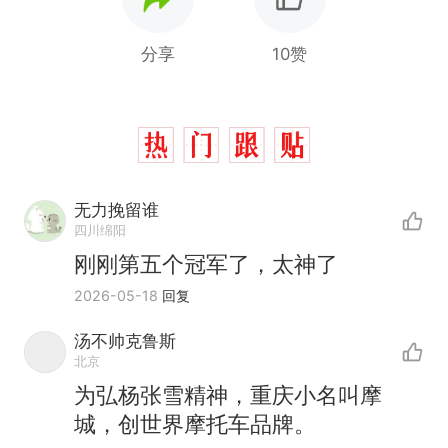
分享
10赞
无力挽留谁
四川绵阳
刚刚第五个冠军了，太神了
2026-05-18
回复
汤不帅克鲁斯
北京
西班牙飞地休达边境，摩洛
热
为弘杨张雪精神，重庆小名叫摩
哥士兵搬起大石块投向移民引
城，创世界摩托车品牌。
争议，此前一天内数万人从摩
费大厨“全国小炒肉大王”称
新