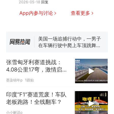
2026-05-18
回复
洛哥涌入西班牙
号，仅凭视频评出？中国烹饪
协会回应
男子上山采菌偶然发现鸡枞菌
App内参与讨论
查看更多
窝，原地守1天等它长大：挖了
140多朵
美国一场追捕行动中，一男子
在车辆行驶中爬上车顶跳舞。
（新京报）
笔试第一被第二名传话劝弃考
官方通报
美国渔民钓获鲨鱼徒手将其拽
回大海 目击者直呼震惊 （视频
张雪匈牙利赛道挑战：
来源：参考消息）
西班牙飞地休达边境，摩洛
热
4.08公里17弯，激情启
哥士兵搬起大石块投向移民引
航！
争议，此前一天内数万人从摩
墨染锦年p
1跟贴
洛哥涌入西班牙
印度“F1”赛道荒废！车队
老板跑路！全线翻车？
小小解说o