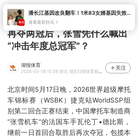
打开
再夺两冠后，张雪凭什么喊出
“冲击年度总冠军”？
湖报体育
关注
2026-05-18 15:26
·湖北
·湖北日报体育新闻中心
北京时间5月17日晚，2026世界超级摩托
车锦标赛（WSBK）捷克站WorldSSP组
别第二回合正赛结束，中国摩托车制造商
“张雪机车”的法国车手瓦伦丁•德比斯，
继前一日首回合取胜后再次夺冠，包揽本