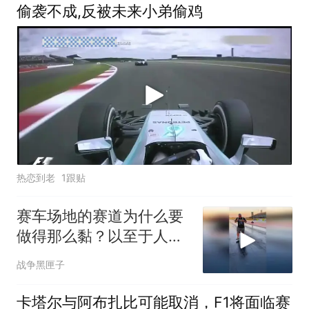
偷袭不成,反被未来小弟偷鸡
热恋到老
1跟贴
赛车场地的赛道为什么要
做得那么黏？以至于人站
上去瞬间被粘住
战争黑匣子
卡塔尔与阿布扎比可能取消，F1将面临赛