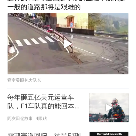
一般的道路那将是艰难的
寝室显眼包大队长
每年砸五亿美元运营车
队，F1车队真的能回本吗
1
阿友田侃故事
4跟贴
雪邦赛道回归，过半F1现