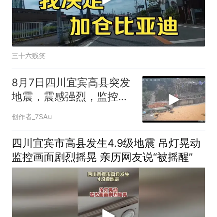
三十六贱笑
8月7日四川宜宾高县突发
地震，震感强烈，监控拍
下的一幕，愿平安
创作者_7SAu
四川宜宾市高县发生4.9级地震 吊灯晃动
监控画面剧烈摇晃 亲历网友说“被摇醒”