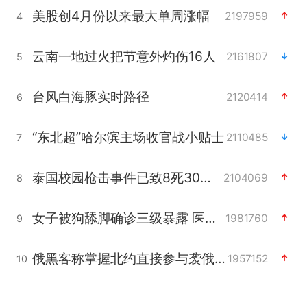
美股创4月份以来最大单周涨幅
2197959
4
云南一地过火把节意外灼伤16人
2161807
5
台风白海豚实时路径
2120414
6
“东北超”哈尔滨主场收官战小贴士
2110485
7
泰国校园枪击事件已致8死30余伤
2104069
8
女子被狗舔脚确诊三级暴露 医生回应
1981760
9
俄黑客称掌握北约直接参与袭俄证据
1957152
10