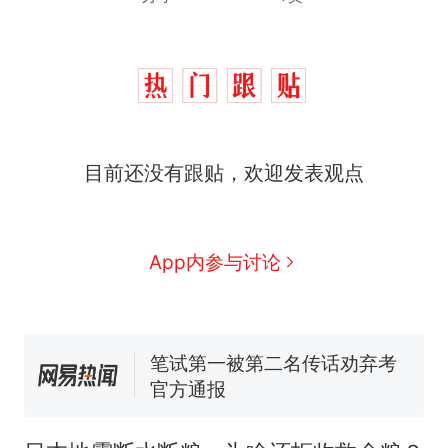
目前还没有跟贴，欢迎发表观点
那个在床头放菜刀的女孩，
热
因老师一句“跟我回家”改写了
人生
费大厨“全国小炒肉大王”称
新
App内参与讨论
号，仅凭视频评出？中国烹饪
协会回应
台风"白海豚"中心附近最大风
力已达15级 最新研判
笔试第一被第二名传话劝弃考
官方通报
佛山一中学招聘物理教师，笔
试前13名均遭淘汰？教育局：