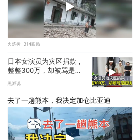
火炼树
314跟贴
日本女演员为灾区捐款，
整整300万，却被骂是脏
钱！
黑派说
去了一趟熊本，我决定加仓比亚迪