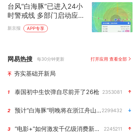
台风“白海豚”已进入24小
时警戒线 多部门启动应急
响应
新京报
APP专享
网易热搜
每30分钟更新
打开应用 查看全部
夯实基础开新局
泰国初中生饮弹自尽前开了26枪
2353081
1
预计“白海豚”明晚将在浙江舟山到福建福鼎一带沿海登陆
2299432
2
“电影+”如何激发千亿级消费新活力？
2245211
3