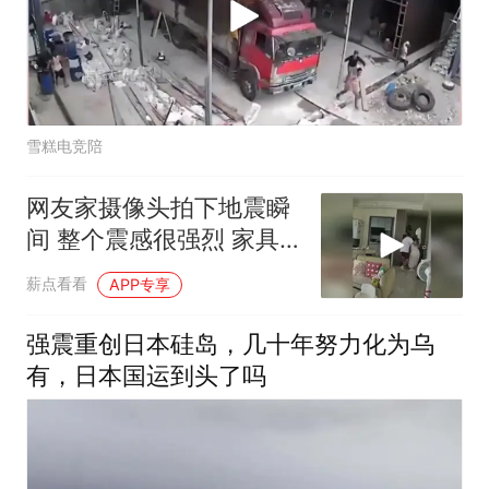
雪糕电竞陪
网友家摄像头拍下地震瞬
间 整个震感很强烈 家具
都在跟着震动
薪点看看
APP专享
强震重创日本硅岛，几十年努力化为乌
有，日本国运到头了吗