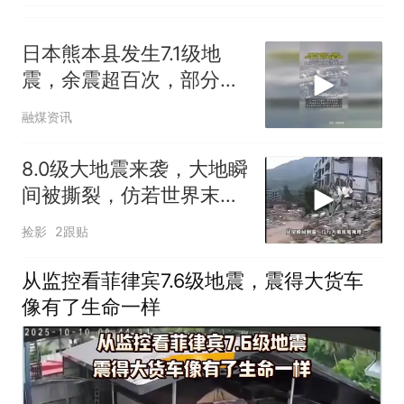
日本熊本县发生7.1级地
震，余震超百次，部分地
区通信中断
融煤资讯
8.0级大地震来袭，大地瞬
间被撕裂，仿若世界末日
降临
捡影
2跟贴
从监控看菲律宾7.6级地震，震得大货车
像有了生命一样