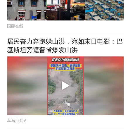
国际在线
居民奋力奔跑躲山洪，宛如末日电影：巴
基斯坦旁遮普省爆发山洪
车马点兵V