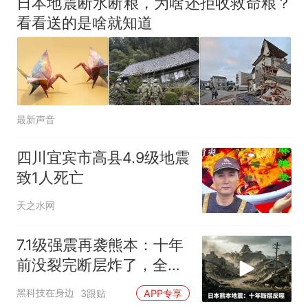
日本地震断水断粮，为啥还拒收救命粮？
已叫停招聘，成立调查组全面
享界G9车型预售价公布：
看看送的是啥就知道
核查
43.98万起
那个在床头放菜刀的女孩，
热
因老师一句“跟我回家”改写了
人生
最新声音
四川宜宾市高县4.9级地震
致1人死亡
天之水网
7.1级强震再袭熊本：十年
前没裂完断层炸了，全球
半导体供应链悬了
黑科技在身边
3跟贴
APP专享