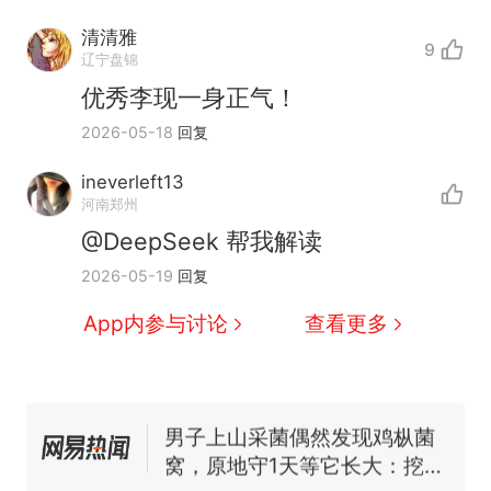
清清雅
9
辽宁盘锦
优秀李现一身正气！
2026-05-18
回复
ineverleft13
河南郑州
@DeepSeek 帮我解读
那个在床头放菜刀的女孩，
热
2026-05-19
回复
因老师一句“跟我回家”改写了
人生
制裁瓜子饺子，美国怕什
新
App内参与讨论
查看更多
么？
费大厨“全国小炒肉大王”称
号，仅凭视频评出？中国烹饪
协会回应
男子上山采菌偶然发现鸡枞菌
窝，原地守1天等它长大：挖了
140多朵