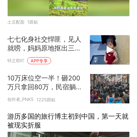
土豆配面
1跟贴
七七化身社交悍匪，见人
就唠，妈妈原地抠出三室
一厅！
锌之助吖
APP专享
10万床位空一半！砸200
万只拿回80万，民宿躺赚
神话彻底碎了
创作者_PNK5
1225跟贴
游历多国的旅行博主初到中国，第一天就
被现实折服