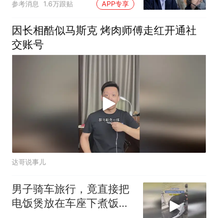
参考消息
1.6万跟贴
APP专享
因长相酷似马斯克 烤肉师傅走红开通社
交账号
达哥说事儿
男子骑车旅行，竟直接把
电饭煲放在车座下煮饭，
网友：真的太危险了