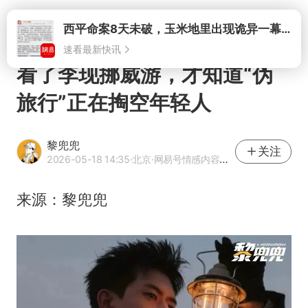
打开
看了李现挪威游，才知道“伪
旅行”正在掏空年轻人
黎兜兜
关注
2026-05-18 14:35
·北京
·网易号情感内容作者
来源：黎兜兜