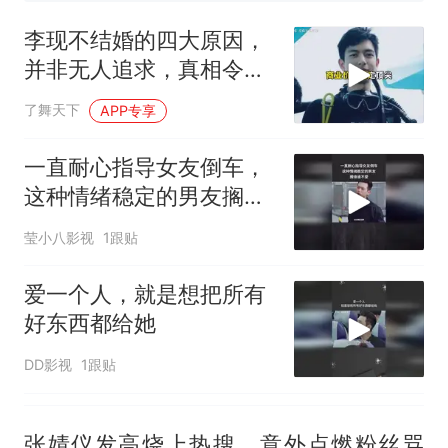
美国渔民钓获鲨鱼徒手将其拽
回大海 目击者直呼震惊 （视频
李现不结婚的四大原因，
来源：参考消息）
笔试第一被第二名传话劝弃考
并非无人追求，真相令人
官方通报
意外
那个在床头放菜刀的女孩，
热
了舞天下
APP专享
因老师一句“跟我回家”改写了
人生
一直耐心指导女友倒车，
这种情绪稳定的男友搁谁
谁不爱
莹小八影视
1跟贴
爱一个人，就是想把所有
好东西都给她
DD影视
1跟贴
张婧仪发高烧上热搜，意外点燃粉丝骂