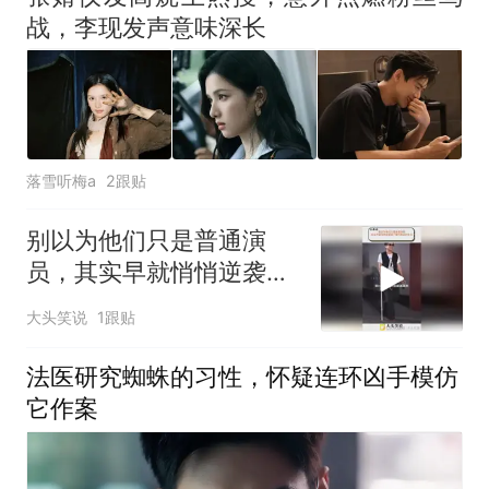
战，李现发声意味深长
落雪听梅a
2跟贴
别以为他们只是普通演
员，其实早就悄悄逆袭成
了圈内真正的资本
大头笑说
1跟贴
法医研究蜘蛛的习性，怀疑连环凶手模仿
它作案