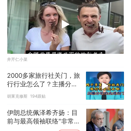
井芹仁小菜
2000多家旅行社关门，旅
行行业怎么了？主播分析
的太透彻了
胡莱克修斯
194跟贴
伊朗总统佩泽希齐扬：目
前与最高领袖联络"非常困
难"