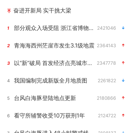
奋进开新局 实干挑大梁
部分观众入场受阻 浙江省博物馆致歉
2421046
1
青海海西州茫崖市发生3.1级地震
2364143
2
以“新”破局 首发经济点亮城市消费活力
2347778
3
我国编制完成新版全月地质图
2261822
4
台风白海豚登陆地点更新
2180866
5
看守所辅警收受10万获刑1年
2124722
6
台风白海豚进入48小时警戒线