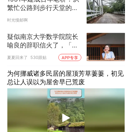
繁忙公路到步行天堂的蜕
变，如今只属于行人
时光慢邮啊
疑似南京大学数学院院长
喻良的辞职信火了，「不
想干了，特提出辞职」为
夏夏回来了
530跟贴
APP专享
什么戳中了大家的共情
点？
为何挪威诸多民居的屋顶芳草萋萋，初见
总让人误以为屋舍早已荒废