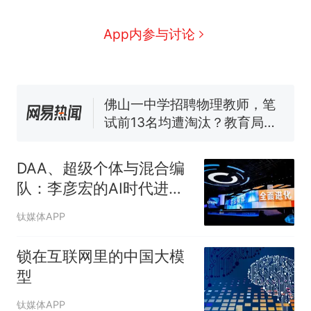
因老师一句“跟我回家”改写了
人生
搬家报价570元，搬到楼下
新
App内参与讨论
交5060元才肯搬上楼！女子傻
眼了……
费大厨“全国小炒肉大王”称
号，仅凭视频评出？中国烹饪
协会回应
佛山一中学招聘物理教师，笔
试前13名均遭淘汰？教育局：
已叫停招聘，成立调查组全面
笔试第一被第二名传话劝弃考
核查
官方通报
DAA、超级个体与混合编
空调24小时开着反而更省电？
队：李彦宏的AI时代进化
电力部门回应
论
那个在床头放菜刀的女孩，
热
钛媒体APP
因老师一句“跟我回家”改写了
人生
锁在互联网里的中国大模
型
钛媒体APP