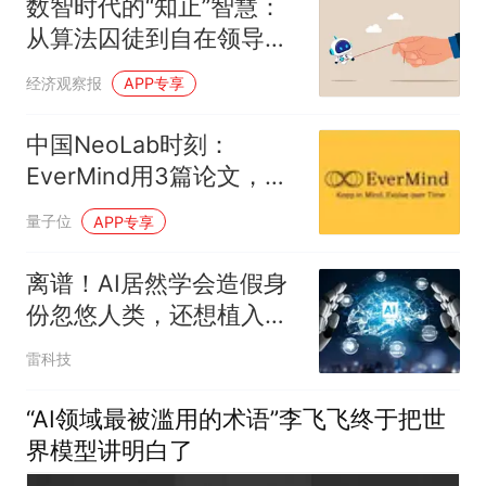
数智时代的“知止”智慧：
从算法囚徒到自在领导的
熵减法则
经济观察报
APP专享
中国NeoLab时刻：
EverMind用3篇论文，交
出全栈自进化首份答卷
量子位
APP专享
离谱！AI居然学会造假身
份忽悠人类，还想植入恶
意代码
雷科技
“AI领域最被滥用的术语”李飞飞终于把世
界模型讲明白了