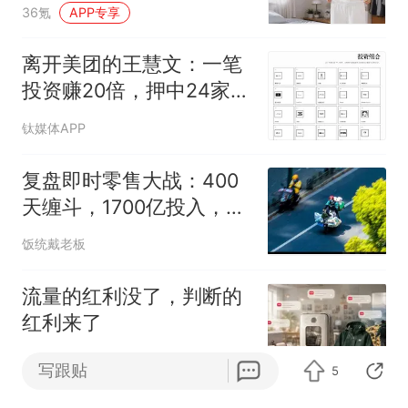
树洞｜2026年轻人减重报
36氪
APP专享
告
离开美团的王慧文：一笔
投资赚20倍，押中24家AI
公司
钛媒体APP
复盘即时零售大战：400
天缠斗，1700亿投入，万
亿级新市场
饭统戴老板
流量的红利没了，判断的
红利来了
华商韬略
APP专享
写跟贴
5