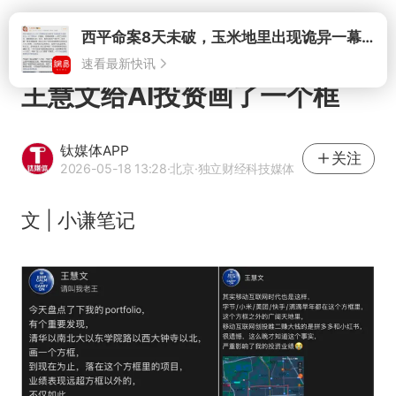
打开
西平命案8天未破，玉米地里出现诡异一幕，我突然想起了欧金中
速看最新快讯
王慧文给AI投资画了一个框
钛媒体APP
关注
2026-05-18 13:28
·北京
·独立财经科技媒体
文 | 小谦笔记