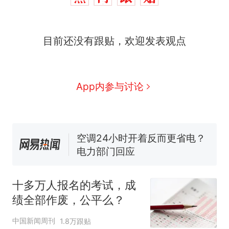
十多万人报名的考试，成绩
热
目前还没有跟贴，欢迎发表观点
全部作废，公平么？
全球唯一没有法定首都的国
新
家，刚改国名，总统就邀请中
国大使骑行绕了几乎整个国境
搬家报价570元，搬到楼下交
App内参与讨论
线一圈，还曾两次到中国寻根
5060元才肯搬上楼！女子傻眼
了……
视频丨只要一枚命中就能让航
母瘫痪 轰-6J实力有多强？
空调24小时开着反而更省电？
电力部门回应
佛山一中学招聘物理教师，笔
试前13名均遭淘汰？教育局：
十多万人报名的考试，成
已叫停招聘，成立调查组全面
十多万人报名的考试，成绩
热
绩全部作废，公平么？
核查
全部作废，公平么？
中国新闻周刊
1.8万跟贴