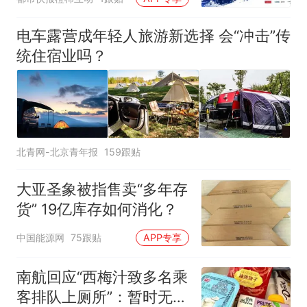
电车露营成年轻人旅游新选择 会“冲击”传
统住宿业吗？
北青网-北京青年报
159跟贴
大亚圣象被指售卖“多年存
货” 19亿库存如何消化？
中国能源网
75跟贴
APP专享
南航回应“西梅汁致多名乘
客排队上厕所”：暂时无法