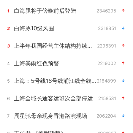
白海豚将于傍晚前后登陆
2346295
1
白海豚10级风圈
2318851
2
上半年我国经营主体结构持续优化
2296391
3
上海暴雨红色预警
2219002
4
上海：5号线16号线浦江线全线停运
2164899
5
上海全域长途客运班次全部停运
2158531
6
周星驰母亲现身香港路演现场
2062204
7