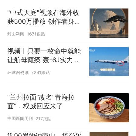
"中式天庭"视频在海外收
获500万播放 创作者身份
披露
封面新闻
1671跟贴
视频丨只要一枚命中就能
让航母瘫痪 轰-6J实力有
多强？
环球网资讯
7261跟贴
“兰州拉面”改名“青海拉
面”，权威回应来了
中国新闻周刊
217跟贴
近90岁的钟南山，接受采