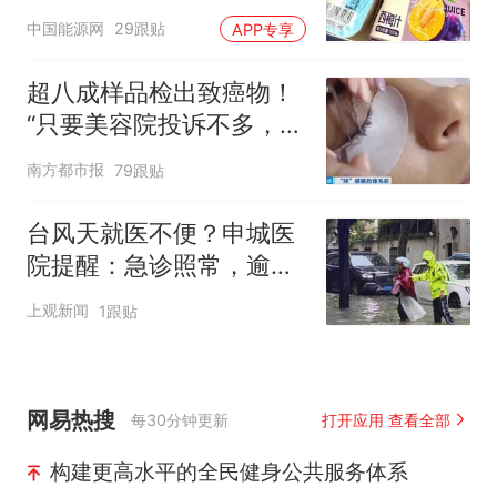
核查是否发放西梅汁
中国能源网
29跟贴
APP专享
超八成样品检出致癌物！
“只要美容院投诉不多，店
家就不会更换产品”
南方都市报
79跟贴
台风天就医不便？申城医
院提醒：急诊照常，逾期
未就诊的预约不计入爽约
上观新闻
1跟贴
记录
网易热搜
每30分钟更新
打开应用 查看全部
构建更高水平的全民健身公共服务体系