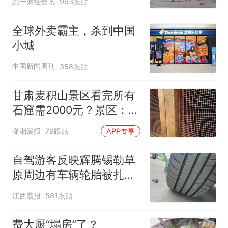
第一财经资讯
963跟贴
全球外卖霸主，杀到中国
小城
中国新闻周刊
358跟贴
甘肃麦积山景区看完所有
石窟需2000元？景区：部
分石窟受特别保护，游客
潇湘晨报
79跟贴
APP专享
可按需买
自驾游客反映辉腾锡勒草
原周边有车辆轮胎被扎，
修理店铺换胎价格高达千
江西晨报
581跟贴
元，官方发布情况通报
费大厨“塌房”了？