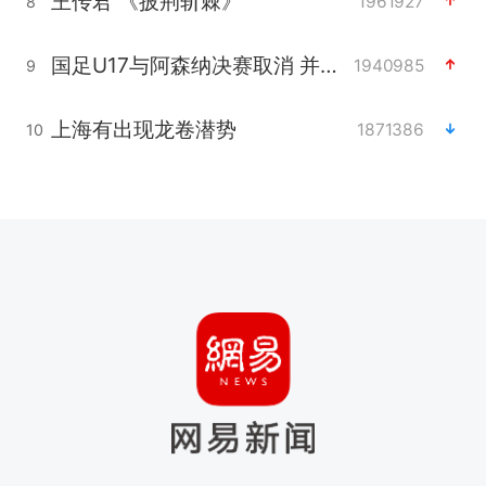
王传君 《披荆斩棘》
1961927
8
国足U17与阿森纳决赛取消 并列冠军
1940985
9
上海有出现龙卷潜势
1871386
10