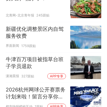
北青网-北京青年报
245跟贴
新疆优化调整景区内自驾
服务收费
界面新闻
1759跟贴
牛津百万项目被指草台班
子学员退款
潇湘晨报
327跟贴
APP专享
2026杭州网球公开赛票务
计划来啦！留言分享你的
网球经历赢咖啡券
都市快报橙柿互动
1跟贴
APP专享