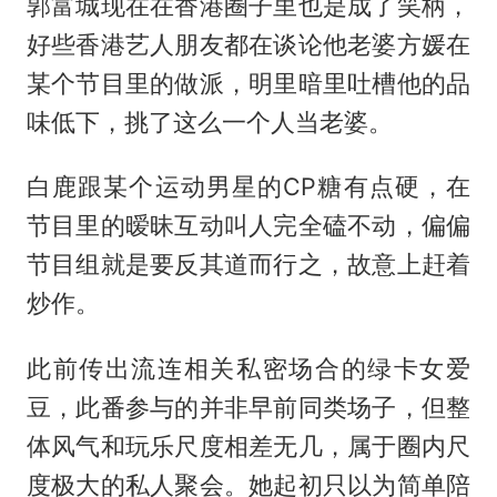
郭富城现在在香港圈子里也是成了笑柄，
好些香港艺人朋友都在谈论他老婆方媛在
某个节目里的做派，明里暗里吐槽他的品
味低下，挑了这么一个人当老婆。
白鹿跟某个运动男星的CP糖有点硬，在
节目里的暧昧互动叫人完全磕不动，偏偏
节目组就是要反其道而行之，故意上赶着
炒作。
此前传出流连相关私密场合的绿卡女爱
豆，此番参与的并非早前同类场子，但整
体风气和玩乐尺度相差无几，属于圈内尺
度极大的私人聚会。她起初只以为简单陪