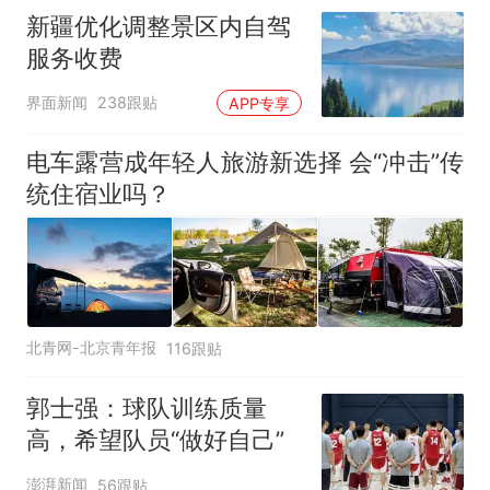
新疆优化调整景区内自驾
服务收费
界面新闻
238跟贴
APP专享
电车露营成年轻人旅游新选择 会“冲击”传
统住宿业吗？
北青网-北京青年报
116跟贴
郭士强：球队训练质量
高，希望队员“做好自己”
澎湃新闻
56跟贴