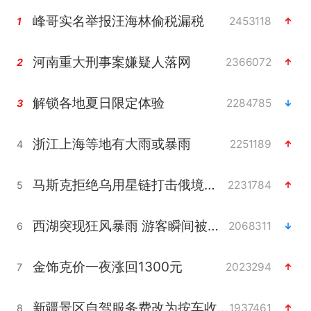
峰哥实名举报汪海林偷税漏税
2453118
1
河南重大刑事案嫌疑人落网
2366072
2
解锁各地夏日限定体验
2284785
3
浙江上海等地有大雨或暴雨
2251189
4
马斯克拒绝乌用星链打击俄境内目标
2231784
5
西湖突现狂风暴雨 游客瞬间被浇透
2068311
6
金饰克价一夜涨回1300元
2023294
7
新疆景区自驾服务费改为按车收费
1937461
8