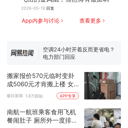
那个在床头放菜刀的女孩，
热
2026-05-19
回复
因老师一句“跟我回家”改写了
人生
搬家报价570元，搬到楼下
新
App内参与讨论
查看更多
交5060元才肯搬上楼！女子傻
眼了……
佛山一中学招聘物理教师，笔
试前13名均遭淘汰？教育局：
已叫停招聘，成立调查组全面
空调24小时开着反而更省电？
核查
电力部门回应
“不建议大家买深色蛋糕”上热
搜，网友：天塌了！
搬家报价570元临时变卦
南航一航班疑向乘客发放西梅
成5060元才肯搬上楼 女
汁，致多名乘客在飞行途中排
子傻眼
队上厕所！乘客：机上100多
那个在床头放菜刀的女孩，
热
极目新闻
1.8万跟贴
APP专享
人只有2个厕所；客服回应：并
因老师一句“跟我回家”改写了
非每架飞机都会发放西梅汁
人生
南航一航班乘客食用飞机
餐闹肚子 厕所外一度排长