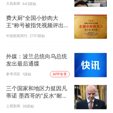
队
大风新闻
643跟贴
费大厨"全国小炒肉大
王"称号被指凭视频评出
官方回应
中国新闻周刊
2751跟贴
外媒：波兰总统向乌总统
发出最后通牒
参考消息
1跟贴
APP专享
三个国家和地区力挺因凡
蒂诺 墨西哥的"反水"耐人
寻味
上观新闻
38跟贴