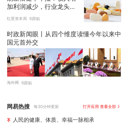
加利润减少，行业龙头的
AB面
红星资本局
6跟贴
时政新闻眼丨从四个维度读懂今年以来中
国元首外交
海外网
6跟贴
网易热搜
每30分钟更新
打开应用 查看全部
人民的健康、体质、幸福一脉相承