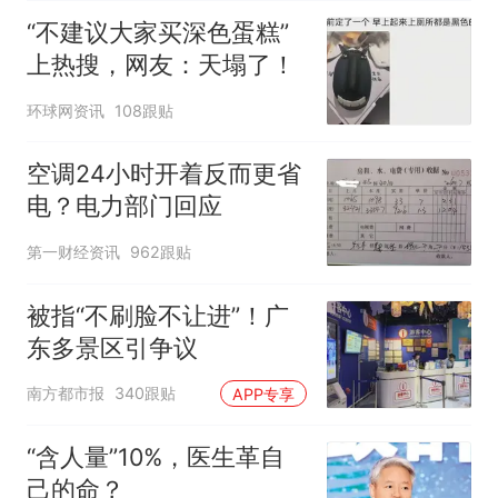
“不建议大家买深色蛋糕”
上热搜，网友：天塌了！
环球网资讯
108跟贴
空调24小时开着反而更省
电？电力部门回应
第一财经资讯
962跟贴
被指“不刷脸不让进”！广
东多景区引争议
南方都市报
340跟贴
APP专享
“含人量”10%，医生革自
己的命？