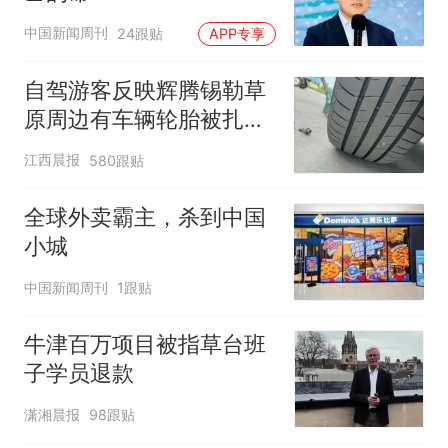
中国新闻周刊
24跟贴
APP专享
自驾游客反映辉腾锡勒草
原周边有车辆轮胎被扎，
修理店铺换胎价格高达千
江西晨报
580跟贴
元，官方发布情况通报
全球外卖霸主，杀到中国
小城
中国新闻周刊
1跟贴
牛津百万项目被指草台班
子学员退款
潇湘晨报
98跟贴