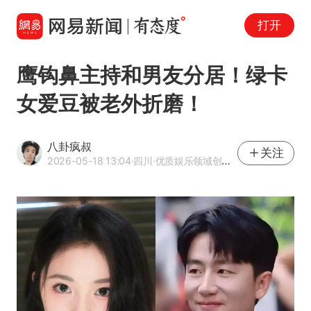
打开
鹰钩鼻主持和男友分居！绿卡
女爱豆被老外折磨！
八卦疯叔
关注
2026-05-18 13:04
·四川
·优质娱乐领域创作者