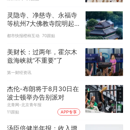
灵隐寺、净慈寺、永福寺
等杭州7大佛教寺院明起
临时关闭，别跑空了
都市快报橙柿互动
70跟贴
美财长：过两年，霍尔木
兹海峡就“不重要”了
第一财经资讯
杰伦-布朗将于8月30日在
波士顿举办告别派对
北青网-北京青年报
11跟贴
APP专享
汤臣倍健半年报：收入增