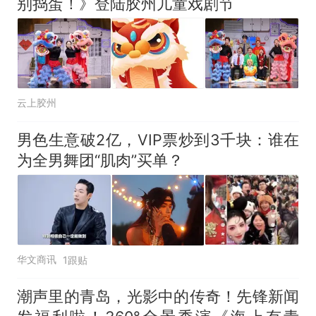
别捣蛋！》登陆胶州儿童戏剧节
云上胶州
男色生意破2亿，VIP票炒到3千块：谁在
为全男舞团“肌肉”买单？
华文商讯
1跟贴
潮声里的青岛，光影中的传奇！先锋新闻