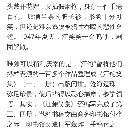
头戴开花帽，腰插假烟枪，身穿一件千疮
百孔、贴满当票的脏长衫，形象十分可
笑，但还是难以逃脱被鸦片吞噬的悲催命
运。1947年夏天，江笑笑一命呜呼，剧
团解散。
唯独可以稍稍庆幸的是，“江鲍”曾将他们
搭档表演的一百多个作品整理成《江鲍笑
集》（一、二册）出版问世。沧海遗珠，
弥足珍贵，使后辈得以悉心揣摩，参学领
悟。其实，《江鲍笑集》还编写完成了第
三、四册，岂料书稿交由商务印书馆付梓
之际，印书馆突遭日军轰炸，手稿付之一