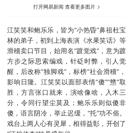
打开网易新闻 查看更多图片
江笑笑和鲍乐乐，皆为“小热昏”鼻祖杜宝
林的弟子，初到上海表演《水果笑话》等
滑稽卖口节目，始用名“踱觉戏”，意为踱
方步之际思索编戏，针砭时弊，引人觉
醒，后改称“独脚戏”，标榜“社会滑稽”，
影响日隆。江笑笑以面部表情“傻”“戆”取
胜，方言张口就来，演啥像啥，入木三
分，令同行望尘莫及；鲍乐乐则似傻非
傻，语言阴冷，举止迟缓，“托”功不俗。
戏台上两人心有灵犀，相得益彰，开创了