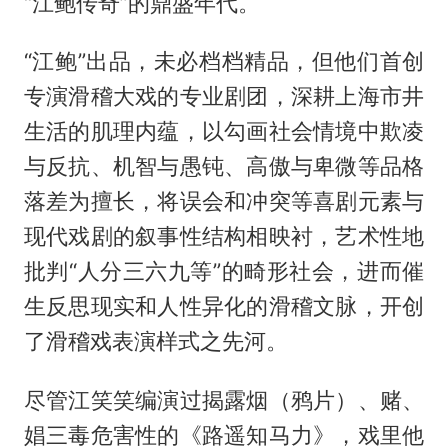
“江鲍传奇”的鼎盛年代。
“江鲍”出品，未必档档精品，但他们首创
专演滑稽大戏的专业剧团，深耕上海市井
生活的肌理内蕴，以勾画社会情境中欺凌
与反抗、机智与愚钝、高傲与卑微等品格
落差为擅长，将误会和冲突等喜剧元素与
现代戏剧的叙事性结构相映衬，艺术性地
批判“人分三六九等”的畸形社会，进而催
生反思现实和人性异化的滑稽文脉，开创
了滑稽戏表演样式之先河。
尽管江笑笑编演过揭露烟（鸦片）、赌、
娼三毒危害性的《路遥知马力》，戏里他