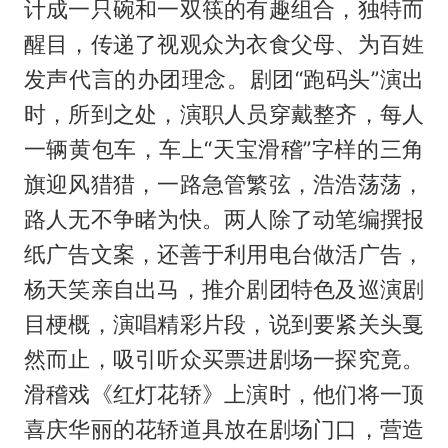
计成一只碗和一双筷的有趣组合，独特而
醒目，传递了视观众为衣食父母、为百姓
发声代言的办团理念。剧团“跑码头”演出
时，所到之处，演职人员穿戴整齐，每人
一辆黄包车，车上“天宝滑稽”字样的三角
旗迎风猎猎，一路急管繁弦，浩浩荡荡，
路人无不争睹为快。两人除了动笔编撰报
纸广告文案，还善于利用电台做活广告，
杨天笑亲自出马，推介剧团特色及巡演剧
目梗概，演唱精彩片段，说到要紧关头戛
然而止，吸引听众买票进剧场一探究竟。
滑稽戏《红灯花轿》上演时，他们将一顶
喜庆华丽的花轿道具放在剧场门口，营造