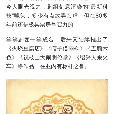
今人眼光视之，剧组刻意渲染的“最新科
技”噱头，多少有点故弄玄虚，但在80多
年前还是极具票房号召力的。
笑笑剧团一笑成名，后来又陆续推出了
《火烧豆腐店》《瞎子借雨伞》《五颜六
色》《祝枝山大闹明伦堂》《绍兴人乘火
车》等作品，在业内有标杆之誉。