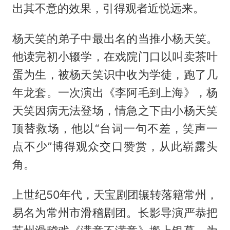
出其不意的效果，引得观者近悦远来。
杨天笑的弟子中最出名的当推小杨天笑。
他读完初小辍学，在戏院门口以叫卖茶叶
蛋为生，被杨天笑识中收为学徒，跑了几
年龙套。一次演出《李阿毛到上海》，杨
天笑因病无法登场，情急之下由小杨天笑
顶替救场，他以“台词一句不差，笑声一
点不少”博得观众交口赞赏，从此崭露头
角。
上世纪50年代，天宝剧团辗转落籍常州，
易名为常州市滑稽剧团。长影导演严恭把