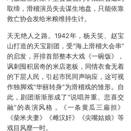
取缔，滑稽演员失去谋生地盘，只能依靠
救亡协会发给米粮维持生计。
天无绝人之路。1942年，杨天笑、赵宝
山打造的天宝剧团，受“海上滑稽大会串”
的启发，开排首部整本大戏《一碗饭》，
讽刺囤积居奇的米店老板，同情衣食无着
的下层人民，引起市民同声响应，这可视
作独脚戏“华丽转身”为滑稽戏的雏形。自
此，剧团渐渐形成了“说唱并重、悲喜交
融”的表演风格，《一条黄瓜三扁担》
《柴米夫妻》《雌汉奸》《尖嘴姑娘》等
戏目风靡一时。