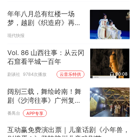
年年八月总有红楼一场
梦，越剧《织造府》再回
归南京
现代快报
Vol. 86 山西往事：从云冈
石窟看平城一百年
00:08
剧谈社
9784次播放
云音乐特供
阔别三载，舞绘岭南！舞
剧《沙湾往事》广州复演
启幕
番禺台
APP专享
互动赢免费演出票｜儿童话剧《小年兽，