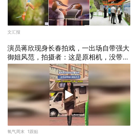
文汇报
演员蒋欣现身长春拍戏，一出场自带强大
御姐风范，拍摄者：这是原相机，没带一
点美颜
氧气周末
1跟贴