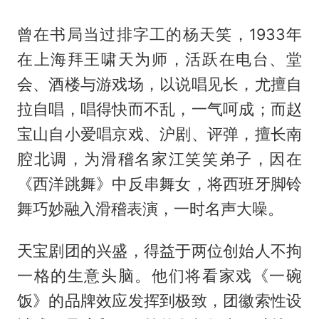
曾在书局当过排字工的杨天笑，1933年
在上海拜王啸天为师，活跃在电台、堂
会、酒楼与游戏场，以说唱见长，尤擅自
拉自唱，唱得快而不乱，一气呵成；而赵
宝山自小爱唱京戏、沪剧、评弹，擅长南
腔北调，为滑稽名家江笑笑弟子，因在
《西洋跳舞》中反串舞女，将西班牙脚铃
舞巧妙融入滑稽表演，一时名声大噪。
天宝剧团的兴盛，得益于两位创始人不拘
一格的生意头脑。他们将看家戏《一碗
饭》的品牌效应发挥到极致，团徽索性设