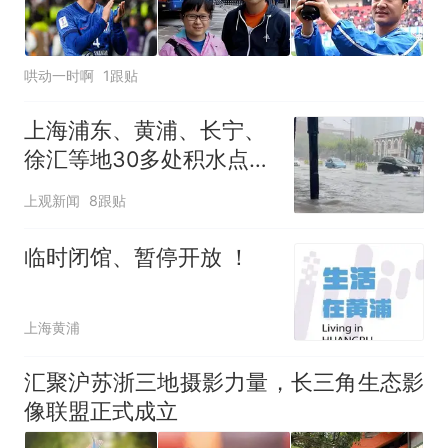
哄动一时啊
1跟贴
上海浦东、黄浦、长宁、
徐汇等地30多处积水点正
在抢排
上观新闻
8跟贴
临时闭馆、暂停开放 ！
上海黄浦
汇聚沪苏浙三地摄影力量，长三角生态影
像联盟正式成立