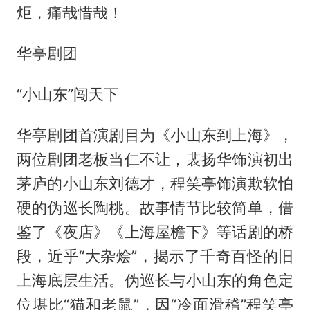
炬，痛哉惜哉！
华亭剧团
“小山东”闯天下
华亭剧团首演剧目为《小山东到上海》，
两位剧团老板当仁不让，裴扬华饰演初出
茅庐的小山东刘德才，程笑亭饰演欺软怕
硬的伪巡长陶桃。故事情节比较简单，借
鉴了《夜店》《上海屋檐下》等话剧的桥
段，近乎“大杂烩”，揭示了千奇百怪的旧
上海底层生活。伪巡长与小山东的角色定
位堪比“猫和老鼠”，因“冷面滑稽”程笑亭