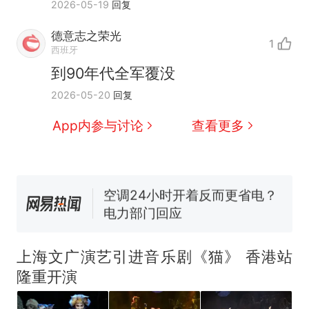
2026-05-19
回复
德意志之荣光
1
十多万人报名的考试，成绩
热
西班牙
全部作废，公平么？
到90年代全军覆没
全球唯一没有法定首都的国
新
2026-05-20
回复
家，刚改国名，总统就邀请中
国大使骑行绕了几乎整个国境
搬家报价570元，搬到楼下交
App内参与讨论
查看更多
线一圈，还曾两次到中国寻根
5060元才肯搬上楼！女子傻眼
了……
视频丨只要一枚命中就能让航
母瘫痪 轰-6J实力有多强？
空调24小时开着反而更省电？
电力部门回应
佛山一中学招聘物理教师，笔
试前13名均遭淘汰？教育局：
上海文广演艺引进音乐剧《猫》 香港站
已叫停招聘，成立调查组全面
十多万人报名的考试，成绩
热
隆重开演
核查
全部作废，公平么？