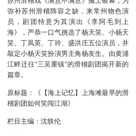
苏州滑稽戏《满意不满意》搬上银幕，为
弥补苏州滑稽阵容之缺，来常州物色演
员，剧团特意为其演出《李阿毛到上
海》，严恭一口气挑选了杨天笑、小杨天
笑、丁凤英、丁吟、盛洪庄五位演员，并
敲定小杨天笑扮演男主角杨友生。由黄浦
江畔迁往“三吴重镇”的滑稽剧团揭开新的
篇章。
原标题：《【海上记忆】上海滩最早的滑
稽剧团如何笑闯江湖》
栏目主编：沈轶伦