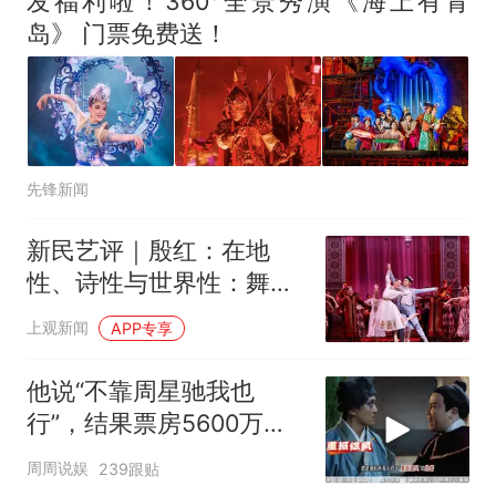
发福利啦！360°全景秀演《海上有青
岛》 门票免费送！
先锋新闻
新民艺评｜殷红：在地
性、诗性与世界性：舞剧
《寻找木卡姆》的价值建
上观新闻
APP专享
构
他说“不靠周星驰我也
行”，结果票房5600万，
豆瓣4.0
周周说娱
239跟贴