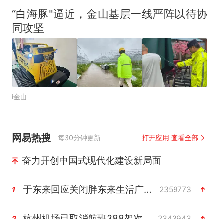
“白海豚"逼近，金山基层一线严阵以待协
同攻坚
i金山
网易热搜
每30分钟更新
打开应用 查看全部
奋力开创中国式现代化建设新局面
于东来回应关闭胖东来生活广场店
2359773
1
杭州机场已取消航班388架次
2343943
2