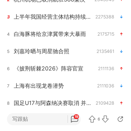
上半年我国经营主体结构持续优化
2275388
3
白海豚将给京津冀带来大暴雨
2175715
4
刘嘉玲晒与周星驰合照
2135461
5
《披荆斩棘2026》阵容官宣
2111136
6
上海有出现龙卷潜势
2111036
7
国足U17与阿森纳决赛取消 并列冠军
2109428
8
19
写跟贴
6
香港高温刷新历史纪录
1919934
9