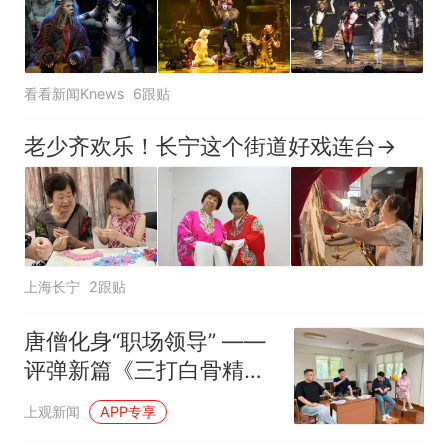
看看新闻Knews
6跟贴
老少齐欢乐！长宁这个街道好戏连台→
上海长宁
2跟贴
唐僧化身“职场领导” ——
评弹新篇《三打白骨精》
8月8日兰心大戏院首演
上观新闻
APP专享