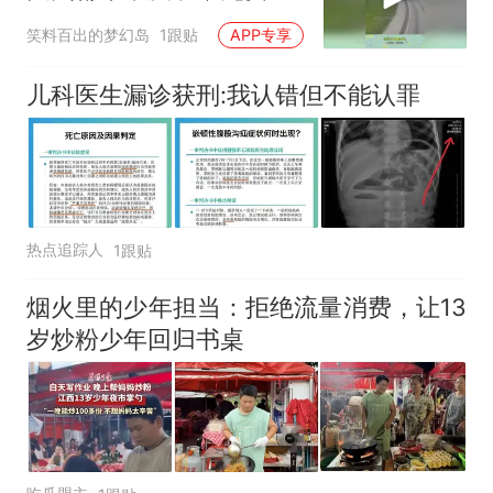
了一场烟花秀！
笑料百出的梦幻岛
1跟贴
APP专享
儿科医生漏诊获刑:我认错但不能认罪
热点追踪人
1跟贴
烟火里的少年担当：拒绝流量消费，让13
岁炒粉少年回归书桌