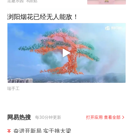
逗趣乐园
8跟贴
浏阳烟花已经无人能敌！
瑞手工
网易热搜
每30分钟更新
打开应用 查看全部
奋进开新局 实干挑大梁