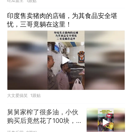
吃瓜盟主
1跟贴
印度售卖猪肉的店铺，为其食品安全堪
忧，三哥竟躺在这里！
大文爱搞笑
1跟贴
舅舅家榨了很多油，小伙
购买后竟然花了100块，
瞬间亲人变仇人