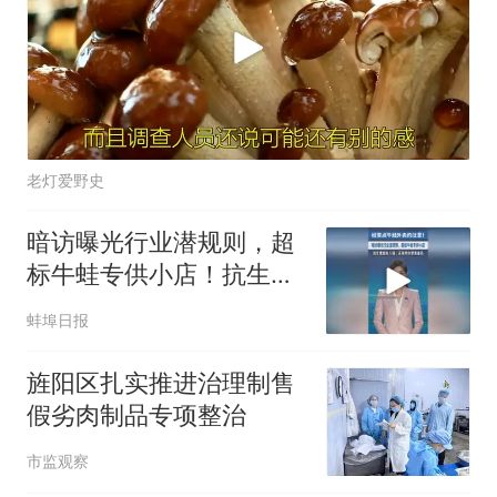
老灯爱野史
暗访曝光行业潜规则，超
标牛蛙专供小店！抗生素
超标5倍，还有明令禁用
蚌埠日报
兽药
旌阳区扎实推进治理制售
假劣肉制品专项整治
市监观察