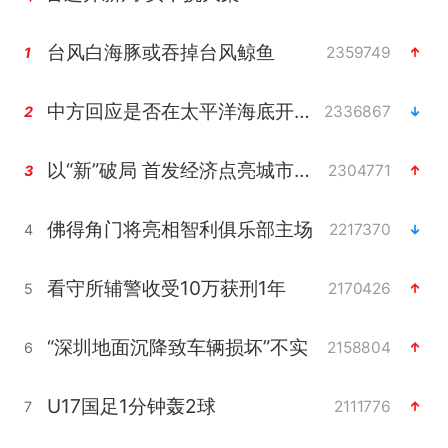
台风白海豚或吞掉台风鲸鱼
2359749
1
中方回应是否在太平洋海底开采稀土
2336867
2
以“新”破局 首发经济点亮城市消费活力
2304771
3
佛得角门将亮相智利俱乐部主场
2217370
4
看守所辅警收受10万获刑1年
2170426
5
“深圳地面沉降致车辆损坏”不实
2158804
6
U17国足1分钟轰2球
2111776
7