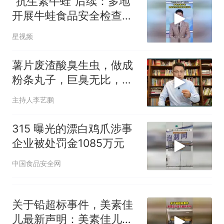
“抗生素牛蛙”后续：多地
来源：参考消息）
笔试第一被第二名传话劝弃考
开展牛蛙食品安全检查或
官方通报
专项行动
制裁瓜子饺子，美国怕什
热
星视频
么？
薯片废渣酸臭生虫，做成
粉条丸子，巨臭无比，食
品安全又塌了！
主持人李艺鹏
315 曝光的漂白鸡爪涉事
企业被处罚金1085万元
中国食品安全网
关于铅超标事件，美素佳
儿最新声明：美素佳儿称