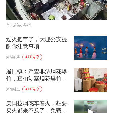
市井搞笑小掌柜
过火把节了，大理公安提
醒你注意事项
大理融媒
APP专享
遥田镇：严查非法烟花爆
竹，查扣涉案烟花爆竹
150余件！
耒阳社区
APP专享
美国拉烟花车着火，想要
灭火都来不及了，免费看