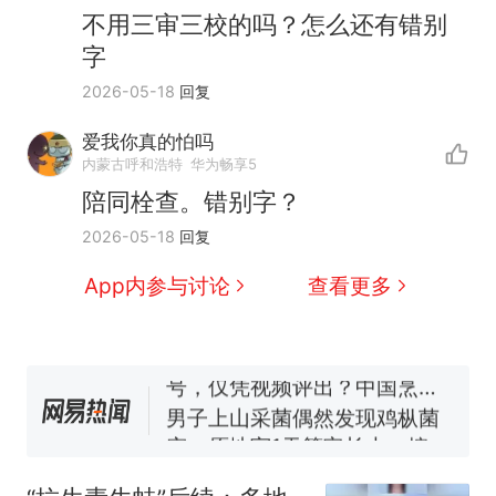
不用三审三校的吗？怎么还有错别
字
2026-05-18
回复
爱我你真的怕吗
内蒙古呼和浩特
华为畅享5
陪同栓查。错别字？
制裁瓜子饺子，美国怕什
热
2026-05-18
回复
么？
那个在床头放菜刀的女孩，
新
App内参与讨论
查看更多
因老师一句“跟我回家”改写了
人生
费大厨“全国小炒肉大王”称
号，仅凭视频评出？中国烹饪
协会回应
男子上山采菌偶然发现鸡枞菌
窝，原地守1天等它长大：挖了
140多朵
美国渔民钓获鲨鱼徒手将其拽
回大海 目击者直呼震惊 （视频