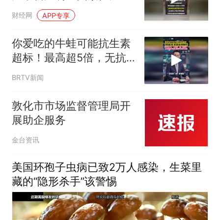
寻求更多机构奶粉复检
财经网
APP专享
你爱吃的牛蛙可能抗生素
超标！最高超5倍，无抗
的专门应付检查
BRTV新闻
敦化市市场监督管理局开
展助企服务
金台资讯
美国环孢子虫病已致2万人感染，生菜里
藏的“隐形杀手”该警惕