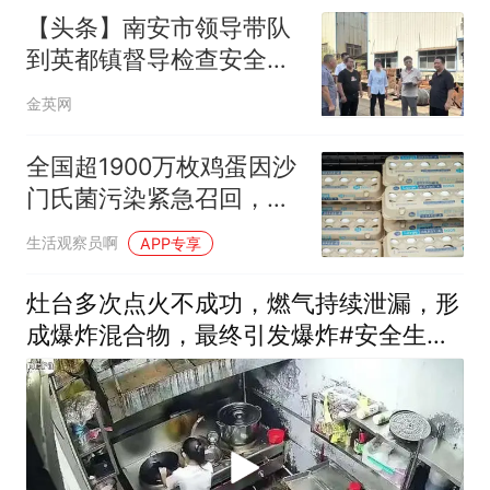
【头条】南安市领导带队
到英都镇督导检查安全生
产工作
金英网
全国超1900万枚鸡蛋因沙
门氏菌污染紧急召回，你
中招了吗？
生活观察员啊
APP专享
灶台多次点火不成功，燃气持续泄漏，形
成爆炸混合物，最终引发爆炸#安全生产
警示教育