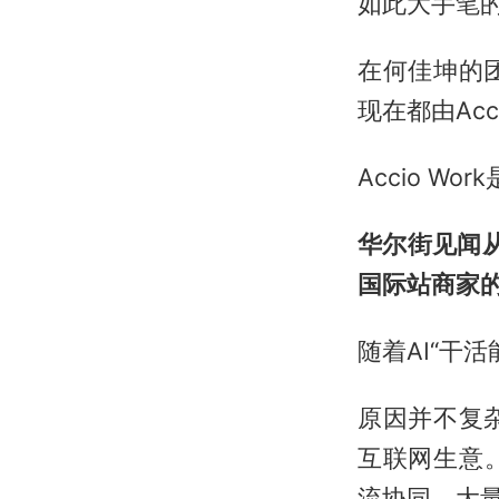
如此大手笔的
在何佳坤的
现在都由Acc
Accio W
华尔街见闻从
国际站商家的
随着AI“干
原因并不复
互联网生意
流协同，大量