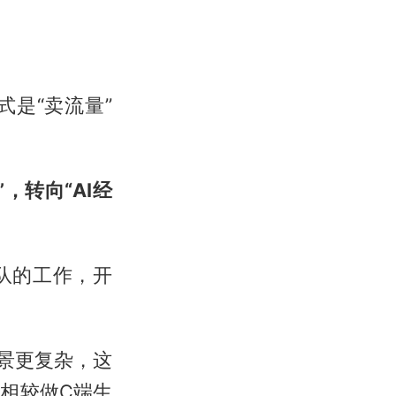
是“卖流量”
，转向“AI经
队的工作，开
景更复杂，这
，会相较做C端生