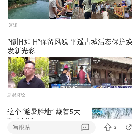
I河源
“修旧如旧”保留风貌 平遥古城活态保护焕
发新光彩
新浪财经
这个“避暑胜地” 藏着5大
致命风险
写跟贴
3
微播永年