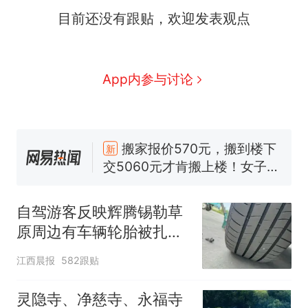
目前还没有跟贴，欢迎发表观点
App内参与讨论
那个在床头放菜刀的女孩，
热
因老师一句“跟我回家”改写了
人生
搬家报价570元，搬到楼下
新
交5060元才肯搬上楼！女子傻
眼了……
空调24小时开着反而更省电？
电力部门回应
佛山一中学招聘物理教师，笔
试前13名均遭淘汰？教育局：
自驾游客反映辉腾锡勒草
已叫停招聘，成立调查组全面
十多万人报名的考试，成绩全
原周边有车辆轮胎被扎，
核查
部作废，公平么？
修理店铺换胎价格高达千
江西晨报
582跟贴
“不建议大家买深色蛋糕”上热
元，官方发布情况通报
搜，网友：天塌了！
灵隐寺、净慈寺、永福寺
那个在床头放菜刀的女孩，
热