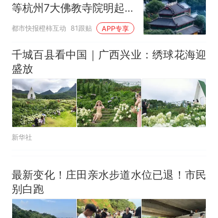
等杭州7大佛教寺院明起
因老师一句“跟我回家”改写了
人生
临时关闭，别跑空了
都市快报橙柿互动
81跟贴
APP专享
千城百县看中国｜广西兴业：绣球花海迎
盛放
新华社
最新变化！庄田亲水步道水位已退！市民
别白跑