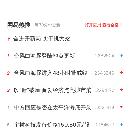
网易热搜
每30分钟更新
打开应用 查看全部
奋进开新局 实干挑大梁
台风白海豚登陆地点更新
2382824
1
台风白海豚进入48小时警戒线
2343346
2
以“新”破局 首发经济点亮城市消费活力
2294172
3
中方回应是否在太平洋海底开采稀土
2231419
4
宇树科技发行价格150.80元/股
2164677
5