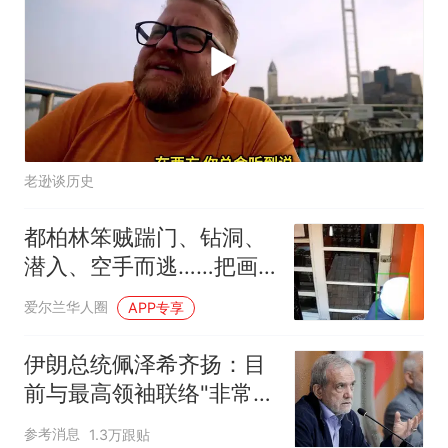
老逊谈历史
都柏林笨贼踹门、钻洞、
潜入、空手而逃……把画
廊老板都逗乐了
爱尔兰华人圈
APP专享
伊朗总统佩泽希齐扬：目
前与最高领袖联络"非常困
难"
参考消息
1.3万跟贴