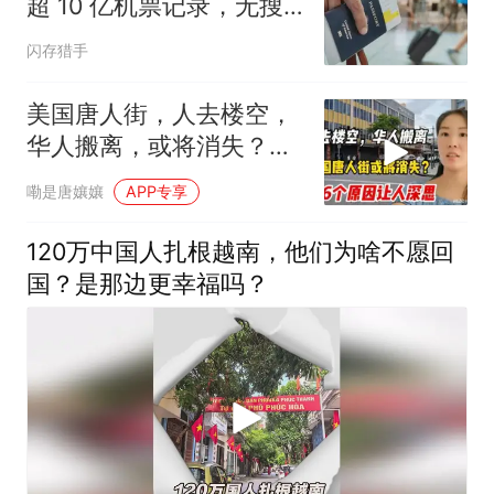
超 10 亿机票记录，无搜
查令可追踪旅客
闪存猎手
美国唐人街，人去楼空，
华人搬离，或将消失？谈
起原因现实又痛心
嘞是唐孃孃
APP专享
120万中国人扎根越南，他们为啥不愿回
国？是那边更幸福吗？