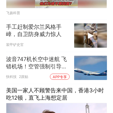
飞扬科普
手工赶制爱尔兰风格手
嶂，自卫防身威力惊人
装甲铲史官
波音747机长空中迷航 飞
错机场！空管强制引导飞
机备降 挡下事故
快科技
2跟贴
APP专享
美国一家人不顾警告来中国，香港3小时
吃12顿，直飞上海想定居