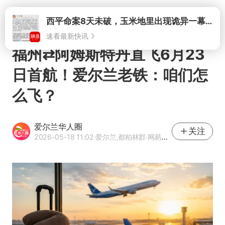
打开
西平命案8天未破，玉米地里出现诡异一幕，我突然想起了欧金中
速看最新快讯
福州⇄阿姆斯特丹直飞6月23
日首航！爱尔兰老铁：咱们怎
么飞？
爱尔兰华人圈
关注
2026-05-18 11:02
·爱尔兰,都柏林郡
·网易号优质内容创作者