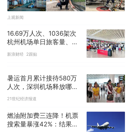
上观新闻
16.69万人次、1036架次
杭州机场单日旅客量、航
班量双双破纪录
新浪财经
2跟贴
暑运首月累计接待580万
人次，深圳机场释放哪些
新信号？
21世纪经济报道
燃油附加费三连降！机票
搜索量暴涨42%：结果京