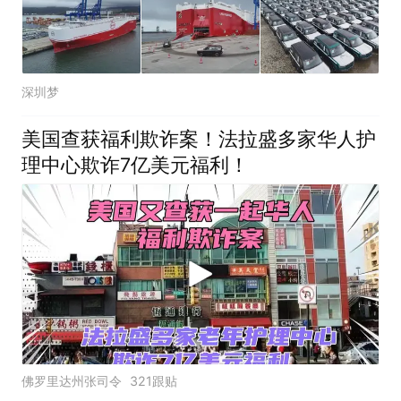
深圳梦
美国查获福利欺诈案！法拉盛多家华人护
理中心欺诈7亿美元福利！
佛罗里达州张司令
321跟贴