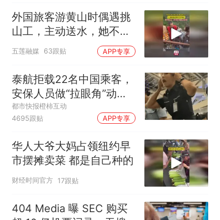
外国旅客游黄山时偶遇挑
山工，主动送水，她不懂
中文，却读懂了他脸上的
五莲融媒
63跟贴
APP专享
汗水
泰航拒载22名中国乘客，
安保人员做“拉眼角”动
作，泰国机场最新回应：
都市快报橙柿互动
4695跟贴
APP专享
拒绝登机决定由航司作
出；亲历者：曾承诺免费
华人大爷大妈占领纽约早
改签但没兑现
市摆摊卖菜 都是自己种的
财经时间官方
17跟贴
404 Media 曝 SEC 购买