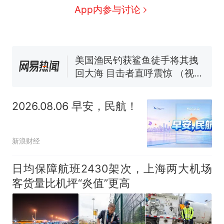
协会回应
男子上山采菌偶然发现鸡枞菌
App内参与讨论
窝，原地守1天等它长大：挖了
140多朵
美国渔民钓获鲨鱼徒手将其拽
回大海 目击者直呼震惊 （视频
来源：参考消息）
那个在床头放菜刀的女孩，因
老师一句“跟我回家”改写了人
生
笔试第一被第二名传话劝弃考
官方通报
2026.08.06 早安，民航！
制裁瓜子饺子，美国怕什
热
么？
新浪财经
日均保障航班2430架次，上海两大机场
客货量比机坪“炎值”更高